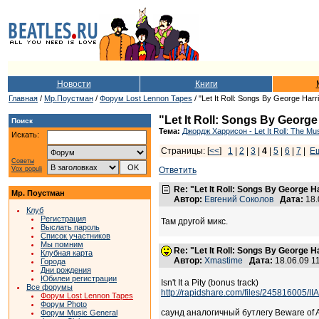
Новости
Книги
Главная
/
Мр.Поустман
/
Форум Lost Lennon Tapes
/ "Let It Roll: Songs By George Harr
"Let It Roll: Songs By George
Поиск
Тема:
Джордж Харрисон - Let It Roll: The Mu
Искать:
Страницы: [
<<
]
1
|
2
|
3
|
4
|
5
|
6
|
7
|
Е
Советы
Vox populi
Ответить
Re: "Let It Roll: Songs By George H
Мр. Поустман
Автор:
Евгений Соколов
Дата:
18.
Клуб
Регистрация
Там другой микс.
Выслать пароль
Список участников
Мы помним
Re: "Let It Roll: Songs By George H
Клубная карта
Автор:
Xmastime
Дата:
18.06.09 1
Города
Дни рождения
Юбилеи регистрации
Isn't It a Pity (bonus track)
Все форумы
http://rapidshare.com/files/245816005/II
Форум Lost Lennon Tapes
Форум Photo
саунд аналогичный бутлегу Beware of 
Форум Music General