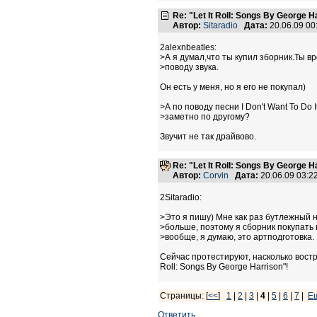
Re: "Let It Roll: Songs By George H
Автор:
Sitaradio
Дата:
20.06.09 0
2alexnbeatles:
>А я думал,что ты купил зборник.Ты в
>поводу звука.
Он есть у меня, но я его не покупал)
>А по поводу песни I Don't Want To Do I
>заметно по другому?
Звучит не так драйвово.
Re: "Let It Roll: Songs By George H
Автор:
Corvin
Дата:
20.06.09 03:
2Sitaradio:
>Это я пишу) Мне как раз бутлежный 
>больше, поэтому я сборник покупать 
>вообще, я думаю, это артподготовка.
Сейчас протестируют, насколько востр
Roll: Songs By George Harrison"!
Страницы: [
<<
]
1
|
2
|
3
|
4
|
5
|
6
|
7
|
Е
Ответить