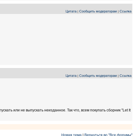
Цитата
Сообщить модераторам
Ссылка
|
|
Цитата
Сообщить модераторам
Ссылка
|
|
кать или не выпускать неизданное. Так что, всем покупать сборник "Let It
Новая тема
|
Вернуться во "Все форумы"