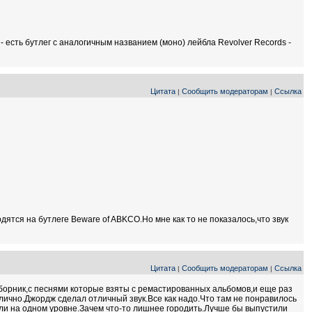
е - есть бутлег с аналогичным названием (моно) лейбла Revolver Records -
Цитата
Сообщить модераторам
Ссылка
|
|
дятся на бутлеге Beware of ABKCO.Но мне как то не показалось,что звук
Цитата
Сообщить модераторам
Ссылка
|
|
борник,с песнями которые взяты с ремастированных альбомов,и еще раз
тлично.Джордж сделал отличный звук.Все как надо.Что там не понравилось
ли на одном уровне.Зачем что-то лишнее городить.Лучше бы выпустили