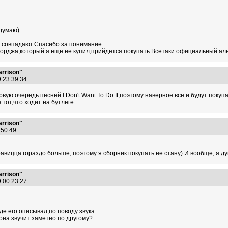
 думаю)
 совпадают.Спасибо за понимание.
орджа,который я еще не купил,прийдется покупать.Всетаки официальный ал
arrison"
9 23:39:34
вую очередь песней I Don't Want To Do It,поэтому наверное все и будут покуп
 тот,что ходит на бутлеге.
arrison"
3:50:49
авицца гораздо больше, поэтому я сборник покупать не стану) И вообще, я ду
arrison"
9 00:23:27
де его описывал,по поводу звука.
t,она звучит заметно по другому?