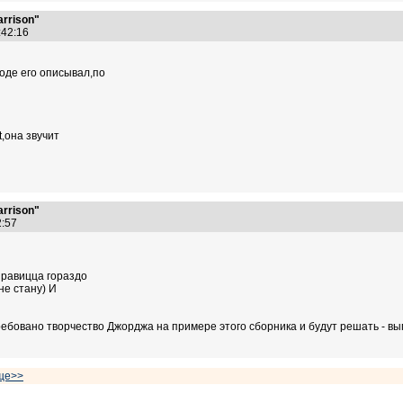
arrison"
0:42:16
роде его описывал,по
t,она звучит
arrison"
22:57
нравицца гораздо
не стану) И
ебовано творчество Джорджа на примере этого сборника и будут решать - выпус
ще>>