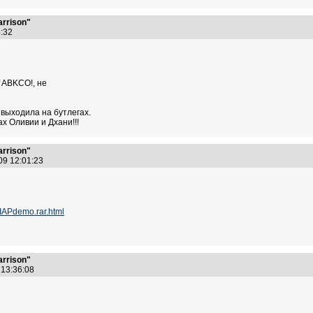
arrison"
25:32
 ABKCO!, не
 выходила на бутлегах.
х Оливии и Дхани!!!
arrison"
09 12:01:23
IIAPdemo.rar.html
arrison"
 13:36:08