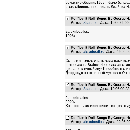
ремастир.сборник 1975 г.,было бы ку
этого сборника,продвигать Джайлза.Не
Re: "Let It Roll: Songs By George H
Автор:
Sitaradio
Дата:
19.06.09 2
2alexnbeatles:
100%
Re: "Let It Roll: Songs By George H
Автор:
alexnbeatles
Дата:
19.06.0
Остается только ждать,когда нами в
потрясающе.Brainwashed сделан отли
сделал отличный звук.И вообще я сч
Джорджу,и он отличный музыкант.Он в
Re: "Let It Roll: Songs By George H
Автор:
Sitaradio
Дата:
19.06.09 2
2alexnbeatles:
200%
Хоть посты за меня пиши - все, как я 
Re: "Let It Roll: Songs By George H
Автор:
alexnbeatles
Дата:
19.06.0