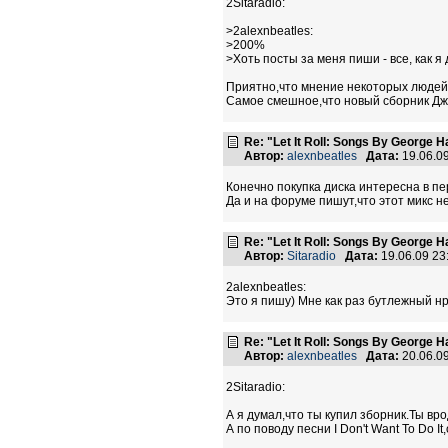
2Sitaradio:
>2alexnbeatles:
>200%
>Хоть посты за меня пиши - все, как я
Приятно,что мнение некоторых людей
Самое смешное,что новый сборник Дж
Re: "Let It Roll: Songs By George H
Автор:
alexnbeatles
Дата:
19.06.0
Конечно покупка диска интересна в пер
Да и на форуме пишут,что этот микс не
Re: "Let It Roll: Songs By George H
Автор:
Sitaradio
Дата:
19.06.09 2
2alexnbeatles:
Это я пишу) Мне как раз бутлежный нр
Re: "Let It Roll: Songs By George H
Автор:
alexnbeatles
Дата:
20.06.0
2Sitaradio:
А я думал,что ты купил зборник.Ты вро
А по поводу песни I Don't Want To Do I