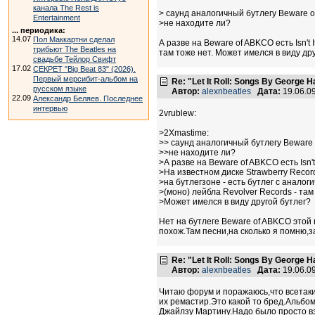
канала The Rest is
> саунд аналогичный бутлегу Beware o
Entertainment
>не находите ли?
... периодика:
14.07
Пол Маккартни сделал
А разве на Beware of ABKCO есть Isn't
трибьют The Beatles на
там тоже нет. Может имелся в виду др
свадьбе Тейлор Свифт
17.02
СЕКРЕТ "Big Beat 83" (2026).
Первый мерсибит-альбом на
Re: "Let It Roll: Songs By George H
русском языке
Автор:
alexnbeatles
Дата:
19.06.0
22.09
Александр Беляев. Последнее
интервью
2vrublew:
>2Xmastime:
>> саунд аналогичный бутлегу Beware 
>>не находите ли?
>А разве на Beware of ABKCO есть Isn't I
>На известном диске Strawberry Recor
>на бутлегзоне - есть бутлег с анало
>(моно) лейбла Revolver Records - там
>Может имелся в виду другой бутлег?
Нет на бутлеге Beware of ABKCO этой 
похож.Там песни,на сколько я помню,з
Re: "Let It Roll: Songs By George H
Автор:
alexnbeatles
Дата:
19.06.0
Читаю форум и поражаюсь,что всетаки
их ремастир.Это какой то бред.Альбом
Джайлзу Мартину.Надо было просто вз