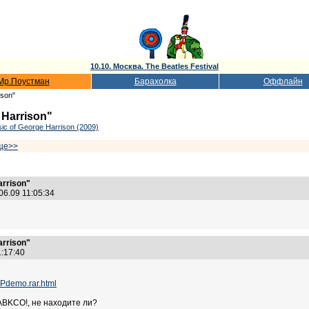
10.10. Москва. The Beatles Festival
Мр.Поустман
Барахолка
Оффлайн
ison"
 Harrison"
sic of George Harrison (2009)
ще>>
arrison"
06.09 11:05:34
arrison"
1:17:40
APdemo.rar.html
ABKCO!, не находите ли?