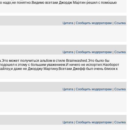
 это надо,не понятно.Видимо всетаки Джордж Мартин решил с помошью
Цитата
Сообщить модераторам
Ссылка
|
|
Цитата
Сообщить модераторам
Ссылка
|
|
.Это может получиться альбом в стиле Brainwashed.Это было бы
подошел к этому с большим уважением.И ничего не испортил.Наоборот
айлзу,и даже не Джорджу Мартину.Всетаки Джефф был очень близок к
Цитата
Сообщить модераторам
Ссылка
|
|
Цитата
Сообщить модераторам
Ссылка
|
|