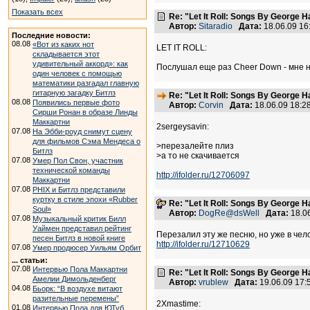
Показать всех
Re: "Let It Roll: Songs By George H
Автор:
Sitaradio
Дата:
18.06.09 1
Последние новости:
08.08
«Вот из каких нот
LET IT ROLL:
складывается этот
удивительный аккорд»: как
Послушал еще раз Cheer Down - мне ни
один человек с помощью
математики разгадал главную
гитарную загадку Битлз
Re: "Let It Roll: Songs By George H
08.08
Появились первые фото
Автор:
Corvin
Дата:
18.06.09 18:
Сирши Ронан в образе Линды
Маккартни
2sergeysavin:
07.08
На Эбби-роуд снимут сцену
для фильмов Сэма Мендеса о
>перезалейте плиз
Битлз
>а то не скачивается
07.08
Умер Пол Свон, участник
технической команды
http://ifolder.ru/12706097
Маккартни
07.08
PHIX и Битлз представили
куртку в стиле эпохи «Rubber
Re: "Let It Roll: Songs By George H
Soul»
Автор:
DogRe@dsWell
Дата:
18.0
07.08
Музыкальный критик Билл
Уаймен представил рейтинг
Перезалил эту же песню, но уже в чел
песен Битлз в новой книге
http://ifolder.ru/12710629
07.08
Умер продюсер Уильям Орбит
... статьи:
07.08
Интервью Пола Маккартни
Re: "Let It Roll: Songs By George H
Амелии Димольденберг
Автор:
vrublew
Дата:
19.06.09 17
04.08
Бьорк: “В воздухе витают
разительные перемены”
2Xmastime:
01.08
Интервью Пола для ЮТуб