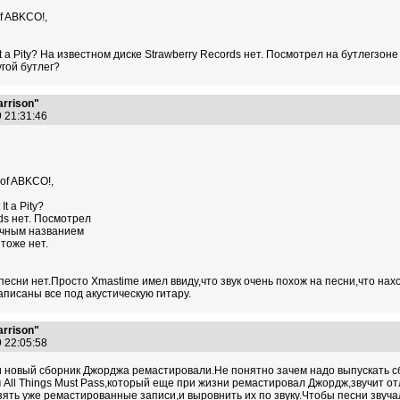
f ABKCO!,
 It a Pity? На известном диске Strawberry Records нет. Посмотрел на бутлегзон
угой бутлег?
arrison"
9 21:31:46
of ABKCO!,
t a Pity?
ds нет. Посмотрел
гичным названием
 тоже нет.
песни нет.Просто Xmastime имел ввиду,что звук очень похож на песни,что нахо
аписаны все под акустическую гитару.
arrison"
9 22:05:58
 новый сборник Джорджа ремастировали.Не понятно зачем надо выпускать с
 All Things Must Pass,который еще при жизни ремастировал Джордж,звучит о
ять уже ремастированные записи,и выровнить их по звуку.Чтобы песни звуча