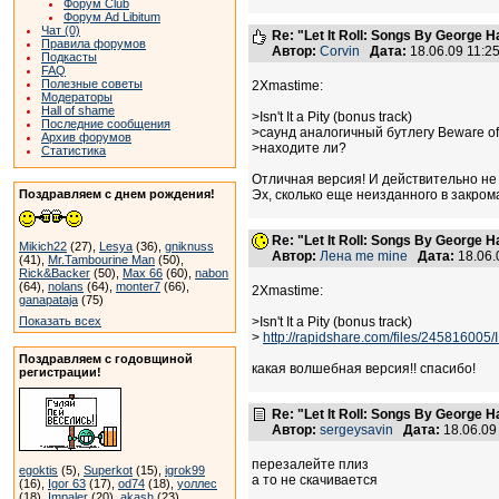
Форум Club
Форум Ad Libitum
Чат (0)
Re: "Let It Roll: Songs By George H
Правила форумов
Автор:
Corvin
Дата:
18.06.09 11:
Подкасты
FAQ
Полезные советы
2Xmastime:
Модераторы
Hall of shame
>Isn't It a Pity (bonus track)
Последние сообщения
>саунд аналогичный бутлегу Beware of
Архив форумов
>находите ли?
Статистика
Отличная версия! И действительно не
Поздравляем с днем рождения!
Эх, сколько еще неизданного в закрома
Re: "Let It Roll: Songs By George H
Mikich22
(27),
Lesya
(36),
gniknuss
Автор:
Лена me mine
Дата:
18.06.
(41),
Mr.Tambourine Man
(50),
Rick&Backer
(50),
Max 66
(60),
nabon
(64),
nolans
(64),
monter7
(66),
2Xmastime:
ganapataja
(75)
Показать всех
>Isn't It a Pity (bonus track)
>
http://rapidshare.com/files/245816005/
Поздравляем с годовщиной
какая волшебная версия!! спасибо!
регистрации!
Re: "Let It Roll: Songs By George H
Автор:
sergeysavin
Дата:
18.06.09
перезалейте плиз
egoktis
(5),
Superkot
(15),
igrok99
а то не скачивается
(16),
Igor 63
(17),
od74
(18),
уоллес
(18),
Impaler
(20),
akash
(23)