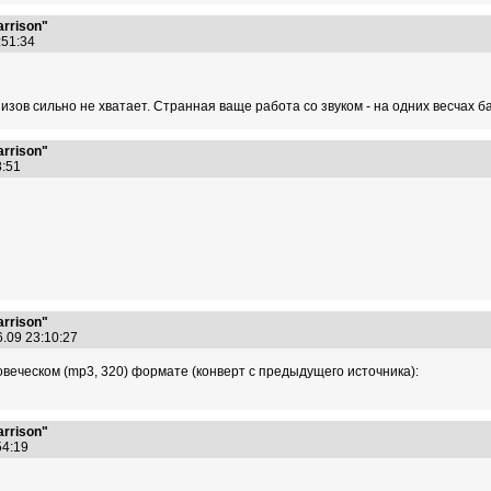
arrison"
6:51:34
зов сильно не хватает. Странная ваще работа со звуком - на одних весчах бас
arrison"
28:51
arrison"
6.09 23:10:27
овеческом (mp3, 320) формате (конверт с предыдущего источника):
arrison"
:54:19