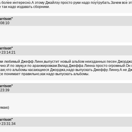
да более интересно.А этому Джайлзу просто руки надо поутрубать.Зачем все
 так надо издавать сборники.
arrison"
2:08:10
arrison"
9 23:14:21
семи любимый Джефф Линн,выпустит новый альбом неизданных песен Джорджа
чно.И по звуку,и по аранжировкам.Вклад Джеффа Линна просто огромный.Он 
итаю,что альбомы касающиеся Джорджа,надо выпускать Джеффу Линну.А не Дж
се понимает правильно,как надо выпускать альбомы.
arrison"
3:23:39
думаю)
arrison"
9 23:31:34