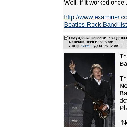
Well, if it worked once .
http://www.examiner.
Beatles-Rock-Band-list
Обсуждение новости: "Концертные
магазине Rock Band Store"
Автор:
Corvin
Дата:
29.12.09 12:
Th
Ba
Th
Ne
Ba
do
Pl
“N