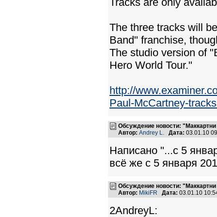
Tracks are only availabl
The three tracks will b
Band" franchise, though
The studio version of "
Hero World Tour."
http://www.examiner.
Paul-McCartney-tracks.
Обсуждение новости: "Маккартни 
Автор:
Andrey L.
Дата:
03.01.10 0
Написано "...с 5 янва
всё же с 5 января 201
Обсуждение новости: "Маккартни 
Автор:
MikiFR
Дата:
03.01.10 10:
2AndreyL: