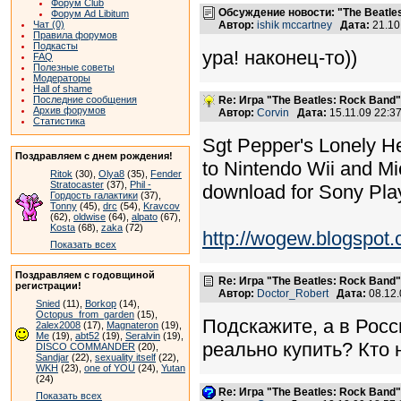
Форум Club
Обсуждение новости: "The Beatles
Форум Ad Libitum
Чат (0)
Автор:
ishik mccartney
Дата:
21.10
Правила форумов
Подкасты
ура! наконец-то))
FAQ
Полезные советы
Модераторы
Hall of shame
Последние сообщения
Re: Игра "The Beatles: Rock Band"
Архив форумов
Автор:
Corvin
Дата:
15.11.09 22:
Статистика
Sgt Pepper's Lonely He
Поздравляем с днем рождения!
to Nintendo Wii and M
Ritok
(30),
Olya8
(35),
Fender
Stratocaster
(37),
Phil -
download for Sony Play
Гордость галактики
(37),
Tonny
(45),
drc
(54),
Kravcov
(62),
oldwise
(64),
alpato
(67),
Kosta
(68),
zaka
(72)
http://wogew.blogspot.
Показать всех
Поздравляем с годовщиной
Re: Игра "The Beatles: Rock Band"
регистрации!
Автор:
Doctor_Robert
Дата:
08.12
Snied
(11),
Borkop
(14),
Octopus_from_garden
(15),
Подскажите, а в Росс
2alex2008
(17),
Magnateron
(19),
Me
(19),
abt52
(19),
Seralvin
(19),
реально купить? Кто 
DISCO COMMANDER
(20),
Sandjar
(22),
sexuality itself
(22),
WKH
(23),
one of YOU
(24),
Yutan
(24)
Re: Игра "The Beatles: Rock Band"
Показать всех