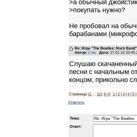
>а обычный джойстик
>покупать нужно?
Не пробовал на обычн
барабанами (микрофо
Re: Игра "The Beatles: Rock Band"
Автор:
Стас
Дата:
27.01.10 20:4
Слушаю скачаненный 
песни с начальным о
концом, прикольно с
Страницы (
1
…
11
): [
<<
]
1
|
2
|
3
|
4
|
5
Ответить
Тема:
Ответ: