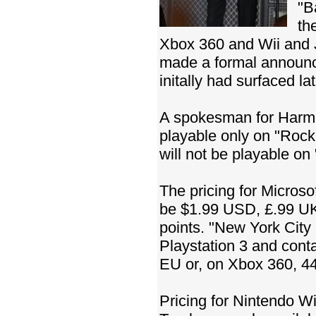
"B
th
Xbox 360 and Wii and 
made a formal announc
initally had surfaced la
A spokesman for Harmo
playable only on "Roc
will not be playable o
The pricing for Microso
be $1.99 USD, £.99 UK 
points. "New York City
Playstation 3 and conta
EU or, on Xbox 360, 44
Pricing for Nintendo Wi