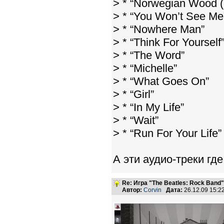
> * “Norwegian Wood (
> * “You Won’t See Me
> * “Nowhere Man”
> * “Think For Yourself
> * “The Word”
> * “Michelle”
> * “What Goes On”
> * “Girl”
> * “In My Life”
> * “Wait”
> * “Run For Your Life”
А эти аудио-треки г
Re: Игра "The Beatles: Rock Band"
Автор:
Corvin
Дата:
26.12.09 15: