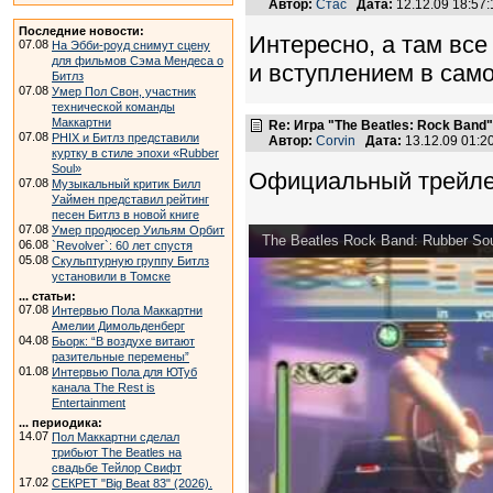
Автор:
Стас
Дата:
12.12.09 18:5
Последние новости:
Интересно, а там все
07.08
На Эбби-роуд снимут сцену
для фильмов Сэма Мендеса о
и вступлением в сам
Битлз
07.08
Умер Пол Свон, участник
технической команды
Маккартни
Re: Игра "The Beatles: Rock Band"
07.08
PHIX и Битлз представили
Автор:
Corvin
Дата:
13.12.09 01:
куртку в стиле эпохи «Rubber
Soul»
Официальный трейлер
07.08
Музыкальный критик Билл
Уаймен представил рейтинг
песен Битлз в новой книге
07.08
Умер продюсер Уильям Орбит
The Beatles Rock Band: Rubber Sou
06.08
`Revolver`: 60 лет спустя
05.08
Скульптурную группу Битлз
установили в Томске
... статьи:
07.08
Интервью Пола Маккартни
Амелии Димольденберг
04.08
Бьорк: “В воздухе витают
разительные перемены”
01.08
Интервью Пола для ЮТуб
канала The Rest is
Entertainment
... периодика:
14.07
Пол Маккартни сделал
трибьют The Beatles на
свадьбе Тейлор Свифт
17.02
СЕКРЕТ "Big Beat 83" (2026).