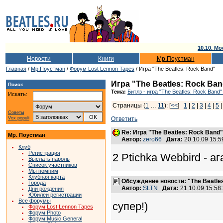
10.10. Мо
Новости
Книги
Мр.Поустман
Главная
/
Мр.Поустман
/
Форум Lost Lennon Tapes
/ Игра "The Beatles: Rock Band"
Игра "The Beatles: Rock Ba
Поиск
Тема:
Битлз - игра "The Beatles: Rock Band"
Искать:
Страницы (
1
…
11
): [
<<
]
1
|
2
|
3
|
4
|
5
Советы
Vox populi
Ответить
Re: Игра "The Beatles: Rock Band"
Мр. Поустман
Автор:
zero66
Дата:
20.10.09 15:
Клуб
Регистрация
2 Ptichka Webbird - а
Выслать пароль
Список участников
Мы помним
Клубная карта
Обсуждение новости: "The Beatles
Города
Автор:
SLTN
Дата:
21.10.09 15:5
Дни рождения
Юбилеи регистрации
Все форумы
супер!)
Форум Lost Lennon Tapes
Форум Photo
Форум Music General