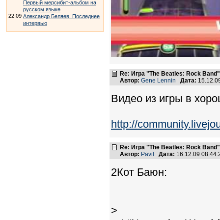
Первый мерсибит-альбом на
русском языке
22.09
Александр Беляев. Последнее
интервью
Re: Игра "The Beatles: Rock Band"
Автор:
Gene Lennin
Дата:
15.12.0
Видео из игры в хор
http://community.livej
Re: Игра "The Beatles: Rock Band"
Автор:
Pavil
Дата:
16.12.09 08:44
2Кот Баюн:
>