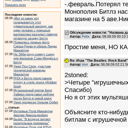
-.февраль.Потерял т
Показать всех
Монополия Битлз наст
Последние новости:
магазине на 5 аве.Ни
08.08
«Вот из каких нот
складывается этот
удивительный аккорд»: как
один человек с помощью
Обсуждение новости: "Названа да
математики разгадал главную
Автор:
Felix
Дата:
08.08.09 00:10
гитарную загадку Битлз
08.08
Появились первые фото
Простие меня, НО К
Сирши Ронан в образе Линды
Маккартни
07.08
На Эбби-роуд снимут сцену
для фильмов Сэма Мендеса о
Re: Игра "The Beatles: Rock Band"
Битлз
Автор:
rinn
Дата:
08.08.09 02:21:
07.08
Умер Пол Свон, участник
технической команды
2stoned:
Маккартни
07.08
PHIX и Битлз представили
>Четыре "игрушечных
куртку в стиле эпохи «Rubber
Soul»
Спасибо)
07.08
Музыкальный критик Билл
Уаймен представил рейтинг
Но я от этих мультяш
песен Битлз в новой книге
07.08
Умер продюсер Уильям Орбит
... статьи:
Объясните кто-нибуд
07.08
Интервью Пола Маккартни
Амелии Димольденберг
битлам с игрушечной 
04.08
Бьорк: “В воздухе витают
разительные перемены”
01.08
Интервью Пола для ЮТуб