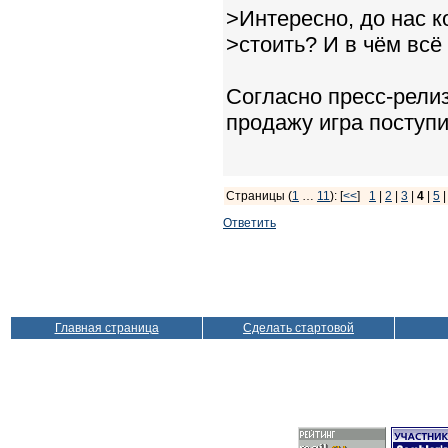
>Интересно, до нас к
>стоить? И в чём всё
Согласно пресс-релизу
продажу игра поступи
Страницы (
1
…
11
): [
<<
]
1
|
2
|
3
|
4
|
5
Ответить
Главная страница
Сделать стартовой