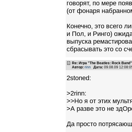
говорят, по мере по
(от фонаря набранно
Конечно, это всего ли
и Пол, и Ринго) ожи
выпуска ремастирован
сбрасывать это со сч
Re: Игра "The Beatles: Rock Band"
Автор:
rinn
Дата:
09.08.09 12:08:
2stoned:
>2rinn:
>>Но я от этих мульт
>А разве это не здОро
Да просто потрясающ