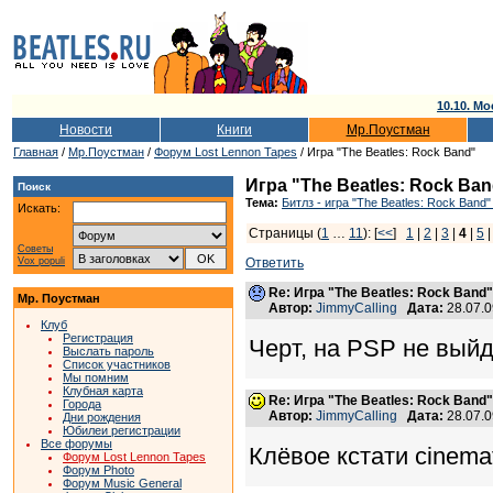
10.10. Мо
Новости
Книги
Мр.Поустман
Главная
/
Мр.Поустман
/
Форум Lost Lennon Tapes
/ Игра "The Beatles: Rock Band"
Игра "The Beatles: Rock Ba
Поиск
Тема:
Битлз - игра "The Beatles: Rock Band"
Искать:
Страницы (
1
…
11
): [
<<
]
1
|
2
|
3
|
4
|
5
Советы
Vox populi
Ответить
Re: Игра "The Beatles: Rock Band"
Мр. Поустман
Автор:
JimmyCalling
Дата:
28.07.
Клуб
Регистрация
Черт, на PSP не выйде
Выслать пароль
Список участников
Мы помним
Клубная карта
Re: Игра "The Beatles: Rock Band"
Города
Автор:
JimmyCalling
Дата:
28.07.
Дни рождения
Юбилеи регистрации
Все форумы
Клёвое кстати cinemat
Форум Lost Lennon Tapes
Форум Photo
Форум Music General