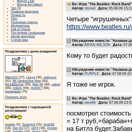
Форум Club
Re: Игра "The Beatles: Rock Band"
Форум Ad Libitum
Чат (0)
Автор:
stoned
Дата:
05.08.09 15:
Правила форумов
Подкасты
Четыре "игрушечных"
FAQ
Полезные советы
https://www.beatles.
Модераторы
Hall of shame
Последние сообщения
Архив форумов
Статистика
Обсуждение новости: "Названа да
Автор:
BRIAN WILSON
Дата:
07.0
Поздравляем с днем рождения!
Кому то будет радост
Обсуждение новости: "Названа да
Автор:
PURPLE
Дата:
07.08.09 2
Mikich22
(27),
Lesya
(36),
gniknuss
(41),
Mr.Tambourine Man
(50),
Я тоже не игрок.
Rick&Backer
(50),
Max 66
(60),
nabon
(64),
nolans
(64),
monter7
(66),
ganapataja
(75)
Показать всех
Re: Игра "The Beatles: Rock Band"
Автор:
zero66
Дата:
07.08.09 23:
Поздравляем с годовщиной
регистрации!
посмотрел стоимость 
= 17 т руб,+барабан+
egoktis
(5),
Superkot
(15),
igrok99
на Битлз будет.Забав
(16),
Igor 63
(17),
od74
(18),
уоллес
(18),
Impaler
(20),
akash
(23)