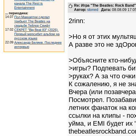
канала The Rest is
Re: Игра "The Beatles: Rock Band"
Entertainment
Автор:
stoned
Дата:
08.08.09 17:
... периодика:
14.07
Пол Маккартни сделал
2rinn:
трибьют The Beatles на
свадьбе Тейлор Свифт
17.02
СЕКРЕТ "Big Beat 83" (2026).
Первый мерсибит-альбом на
>Но я от этих мультя
русском языке
22.09
Александр Беляев. Последнее
А разве это не здОров
интервью
>Объясните кто-нибуд
>игры? Подпевать би
>руках? А за что очк
К сожалению, я не зн
Вчера (или позавчера
Посмотрел. Позабавил
летних фанаток на ко
ссылки на клипы - по
уйма, и EMI будет их
thebeatlesrockband.com