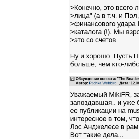
>Конечно, это всего 
>лица" (а в т.ч. и По
>финансового удара
>каталога (!). Мы вз
>это со счетов
Ну и хорошо. Пусть П
больше, чем кто-либ
Обсуждение новости: "The Beatle
Автор:
Ptichka Webbird
Дата:
12.0
Уважаемый MikiFR, за
запоздавшая.. и уже б
ее публикации на musi
интересное в том, что
Лос Анджелесе в рам
Вот такие дела...