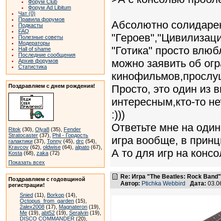
Форум Club
Форум Ad Libitum
Чат (0)
Правила форумов
Абсолютно солидарен.
Подкасты
FAQ
"Героев","Цивилизаци
Полезные советы
Модераторы
"Готика" просто влюб
Hall of shame
Последние сообщения
можно заявить об ог
Архив форумов
Статистика
кинофильмов,прослу
Поздравляем с днем рождения!
Просто, это один из в
интересным,кто-то не
:)))
Ответьте мне на один
Ritok
(30),
Olya8
(35),
Fender
Stratocaster
(37),
Phil - Гордость
игра вообще, в принц
галактики
(37),
Tonny
(45),
drc
(54),
Kravcov
(62),
oldwise
(64),
alpato
(67),
А то для игр на консол
Kosta
(68),
zaka
(72)
Показать всех
Re: Игра "The Beatles: Rock Band"
Поздравляем с годовщиной
Автор:
Ptichka Webbird
Дата:
03.0
регистрации!
Snied
(11),
Borkop
(14),
Octopus_from_garden
(15),
2alex2008
(17),
Magnateron
(19),
Me
(19),
abt52
(19),
Seralvin
(19),
DISCO COMMANDER
(20),