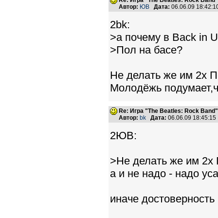
Re: Игра "The Beatles: Rock Band"
Автор:
ЮВ
Дата:
06.06.09 18:42:
2bk:
>а почему в Back in 
>Пол на басе?
Не делать же им 2х П
Молодёжь подумает,чт
Re: Игра "The Beatles: Rock Band"
Автор:
bk
Дата:
06.06.09 18:45:1
2ЮВ:
>Не делать же им 2х 
а и не надо - надо ус
иначе достоверность 