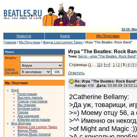
10.10. Мо
Новости
Книги
Мр.Поустман
Главная
/
Мр.Поустман
/
Форум Lost Lennon Tapes
/ Игра "The Beatles: Rock Band"
Игра "The Beatles: Rock Ba
Поиск
Тема:
Битлз - игра "The Beatles: Rock Band"
Искать:
Страницы (
1
…
11
): [
<<
]
1
|
2
|
3
|
4
|
5
Советы
Vox populi
Ответить
Re: Игра "The Beatles: Rock Band"
Мр. Поустман
Автор:
ЮВ
Дата:
03.06.09 18:53:
Клуб
Регистрация
2Catherine Bellamy:
Выслать пароль
Список участников
>Да уж, товарищи, иг
Мы помним
Клубная карта
>=) Моему отцу 56, а
Города
Дни рождения
>^^ Именно он некогд
Юбилеи регистрации
Все форумы
>of Might and Magic :))
Форум Lost Lennon Tapes
Форум Photo
Форум Music General
>А с консолью пробле