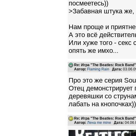
посмеетесь))
>Забавная штука же, 
Нам проще и приятнее
А это всё действител
Или хуже того - секс
опять же имхо...
Re: Игра "The Beatles: Rock Band"
Автор:
Flaming Rain
Дата:
03.06.0
Про это же серия Sout
Отец демонстрирует п
деревяшки со струна
лабать на кнопочках))
Re: Игра "The Beatles: Rock Band"
Автор:
Лена me mine
Дата:
04.06.