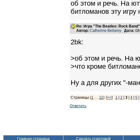
об этом и речь. На ю
битломанов эту игру н
Re: Игра "The Beatles: Rock Band"
Автор:
Catherine Bellamy
Дата:
08
2bk:
>об этом и речь. На 
>что кроме битломанов
Ну а для других "-ман
Страницы (
1
…
11
): [
<<
]
1
|
2
|
3
|
4
|
5
Ответить
Главная страница
Сделать стартовой