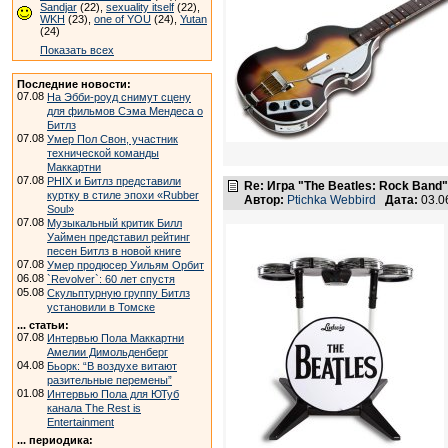
Sandjar
(22),
sexuality itself
(22),
WKH
(23),
one of YOU
(24),
Yutan
(24)
Показать всех
Последние новости:
07.08
На Эбби-роуд снимут сцену
для фильмов Сэма Мендеса о
Битлз
07.08
Умер Пол Свон, участник
технической команды
Маккартни
07.08
PHIX и Битлз представили
Re: Игра "The Beatles: Rock Band"
куртку в стиле эпохи «Rubber
Автор:
Ptichka Webbird
Дата:
03.0
Soul»
07.08
Музыкальный критик Билл
Уаймен представил рейтинг
песен Битлз в новой книге
07.08
Умер продюсер Уильям Орбит
06.08
`Revolver`: 60 лет спустя
05.08
Скульптурную группу Битлз
установили в Томске
... статьи:
07.08
Интервью Пола Маккартни
Амелии Димольденберг
04.08
Бьорк: “В воздухе витают
разительные перемены”
01.08
Интервью Пола для ЮТуб
канала The Rest is
Entertainment
... периодика: