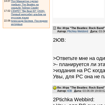
14.07
Пол Маккартни сделал
трибьют The Beatles на
свадьбе Тейлор Свифт
17.02
СЕКРЕТ "Big Beat 83" (2026).
Первый мерсибит-альбом на
русском языке
22.09
Александр Беляев. Последнее
интервью
Re: Игра "The Beatles: Rock Band"
Автор:
Ptichka Webbird
Дата:
03.0
2ЮВ:
>Ответьте мне на оди
>- планируется ли эт
>издания на PC когд
Увы, для PC она не п
Re: Игра "The Beatles: Rock Band"
Автор:
ЮВ
Дата:
03.06.09 19:00:
2Ptichka Webbird: