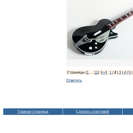
Страницы (
1
…
11
): [
<<
]
1
|
2
|
3
|
4
|
5
Ответить
Главная страница
Сделать стартовой