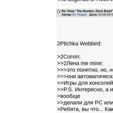
Re: Игра "The Beatles: Rock Band"
Автор:
Dr. Pepper
Дата:
03.06.09 
2Ptichka Webbird:
>2Corvin:
>>2Лена me mine:
>>>это понятно, но, н
>>>они автоматическ
>>Игры для консолей,
>>P.S. Интересно, а 
>вообще
>>делали для PC ил
>Ребята, вы что... К