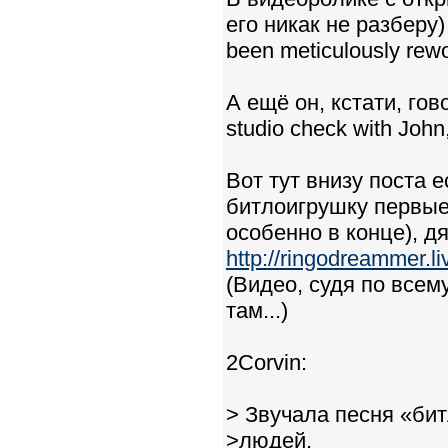
его никак не разберу)
been meticulously rewo
А ещё он, кстати, гов
studio check with John
Вот тут внизу поста 
битлоигрушку первые
особенно в конце), д
http://ringodreammer.l
(Видео, судя по всему
там...)
2Corvin:
> Звучала песня «би
>людей.