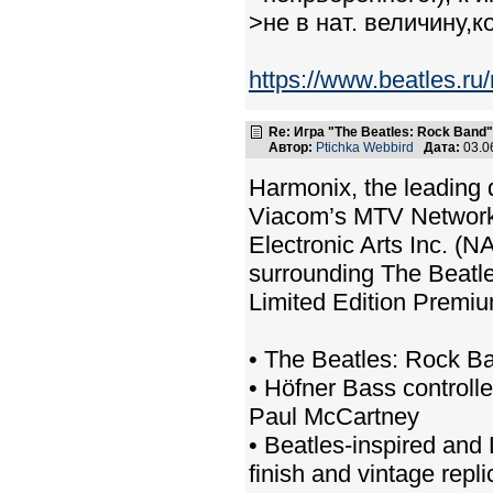
>не в нат. величину,к
https://www.beatles.
Re: Игра "The Beatles: Rock Band"
Автор:
Ptichka Webbird
Дата:
03.0
Harmonix, the leading
Viacom’s MTV Networks 
Electronic Arts Inc. (N
surrounding The Beatl
Limited Edition Premiu
• The Beatles: Rock B
• Höfner Bass controlle
Paul McCartney
• Beatles-inspired and
finish and vintage repl