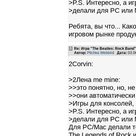
>P.S. Интересно, а и
>делали для PC или
Ребята, вы что... Ка
игровом рынке проду
Re: Игра "The Beatles: Rock Band"
Автор:
Ptichka Webbird
Дата:
03.0
2Corvin:
>2Лена me mine:
>>это понятно, но, не
>>они автоматически
>Игры для консолей, 
>P.S. Интересно, а и
>делали для PC или
Для PC/Mac делали тол
The Legends of Rock и