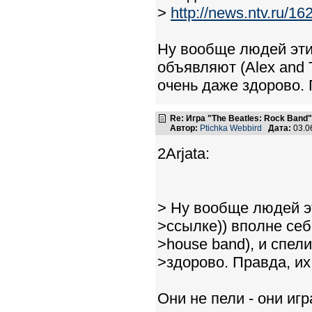
>
http://news.ntv.ru/16
Ну вообще людей этих
объявляют (Alex and T
очень даже здорово. 
Re: Игра "The Beatles: Rock Band"
Автор:
Ptichka Webbird
Дата:
03.0
2Arjata:
> Ну вообще людей э
>ссылке)) вполне себ
>house band), и спели
>здорово. Правда, их
Они не пели - они игра