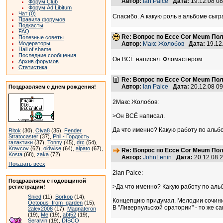
Автор:
Ian Paice
Дата:
19.12.08 0
Форум Club
Форум Ad Libitum
Чат (0)
Спасибо. А какую роль в альбоме сыгр
Правила форумов
Подкасты
FAQ
Re: Вопрос по Ecce Cor Meum По
Полезные советы
Модераторы
Автор:
Макс Жолобов
Дата:
19.12
Hall of shame
Последние сообщения
Он ВСЁ написал. Фломастером.
Архив форумов
Статистика
Re: Вопрос по Ecce Cor Meum По
Автор:
Ian Paice
Дата:
20.12.08 0
Поздравляем с днем рождения!
2Макс Жолобов:
>Он ВСЁ написал.
Да что именно? Какую работу по альб
Ritok
(30),
Olya8
(35),
Fender
Stratocaster
(37),
Phil - Гордость
галактики
(37),
Tonny
(45),
drc
(54),
Kravcov
(62),
oldwise
(64),
alpato
(67),
Re: Вопрос по Ecce Cor Meum По
Kosta
(68),
zaka
(72)
Автор:
JohnLenin
Дата:
20.12.08 
Показать всех
2Ian Paice:
Поздравляем с годовщиной
>Да что именно? Какую работу по аль
регистрации!
Snied
(11),
Borkop
(14),
Концепцию придумал. Мелодии сочини
Octopus_from_garden
(15),
В "Ливерпульской оратории" - то же са
2alex2008
(17),
Magnateron
(19),
Me
(19),
abt52
(19),
Seralvin
(19),
DISCO