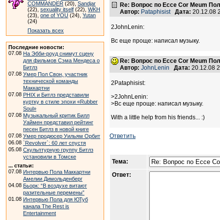
COMMANDER
(20),
Sandjar
Re: Вопрос по Ecce Cor Meum По
(22),
sexuality itself
(22),
WKH
Автор:
Pataphisist
Дата:
20.12.08 
(23),
one of YOU
(24),
Yutan
(24)
2JohnLenin:
Показать всех
Вс еще проще: написал музыку.
Последние новости:
07.08
На Эбби-роуд снимут сцену
для фильмов Сэма Мендеса о
Re: Вопрос по Ecce Cor Meum По
Битлз
Автор:
JohnLenin
Дата:
20.12.08 
07.08
Умер Пол Свон, участник
технической команды
2Pataphisist:
Маккартни
07.08
PHIX и Битлз представили
>2JohnLenin:
куртку в стиле эпохи «Rubber
>Вс еще проще: написал музыку.
Soul»
07.08
Музыкальный критик Билл
With a little help from his friends... :)
Уаймен представил рейтинг
песен Битлз в новой книге
07.08
Ответить
Умер продюсер Уильям Орбит
06.08
`Revolver`: 60 лет спустя
05.08
Скульптурную группу Битлз
установили в Томске
Тема:
... статьи:
07.08
Интервью Пола Маккартни
Ответ:
Амелии Димольденберг
04.08
Бьорк: “В воздухе витают
разительные перемены”
01.08
Интервью Пола для ЮТуб
канала The Rest is
Entertainment