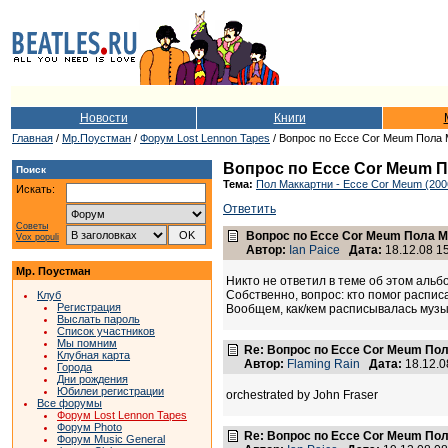
Новости
Книги
Главная
/
Мр.Поустман
/
Форум Lost Lennon Tapes
/ Вопрос по Ecce Cor Meum Пола 
Вопрос по Ecce Cor Meum 
Поиск
Тема:
Пол Маккартни - Ecce Cor Meum (200
Искать:
Ответить
Советы
Вопрос по Ecce Cor Meum Пола М
Vox populi
Автор:
Ian Paice
Дата:
18.12.08 15
Мр. Поустман
Никто не ответил в теме об этом альб
Собственно, вопрос: кто помог распис
Клуб
Регистрация
Вообщем, как/кем расписывалась муз
Выслать пароль
Список участников
Мы помним
Re: Вопрос по Ecce Cor Meum По
Клубная карта
Автор:
Flaming Rain
Дата:
18.12.0
Города
Дни рождения
Юбилеи регистрации
orchestrated by John Fraser
Все форумы
Форум Lost Lennon Tapes
Форум Photo
Re: Вопрос по Ecce Cor Meum По
Форум Music General