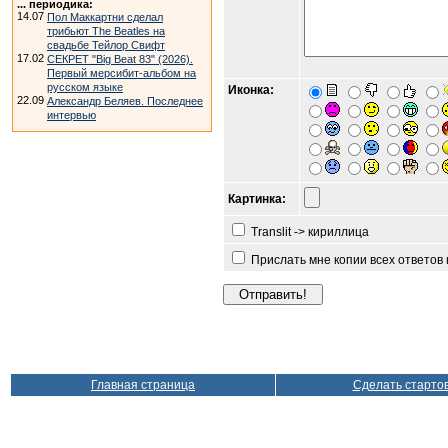
... периодика:
14.07
Пол Маккартни сделал
трибьют The Beatles на
свадьбе Тейлор Свифт
17.02
СЕКРЕТ "Big Beat 83" (2026).
Первый мерсибит-альбом на
русском языке
Иконка:
22.09
Александр Беляев. Последнее
интервью
Картинка:
Translit -> кириллица
Прислать мне копии всех ответов
Главная страница
Сделать старто