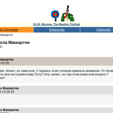
10.10. Москва. The Beatles Festival
Мр.Поустман
Барахолка
Оффлайн
Маккартни
Пола Маккартни
6)
аккартни
:02:28
оме. Может, не заметили. Стараюсь этим топиком привлечь внимание. От безвы
ать всю инструментовку Полу? Или, может, он сам этим ремеслом владеет?
ыка?
ла Маккартни
8 15:29:19
ла Маккартни