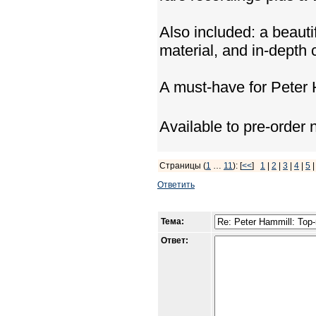
Also included: a beauti
material, and in-depth
A must-have for Peter 
Available to pre-order
Страницы (
1
…
11
): [
<<
]
1
|
2
|
3
|
4
|
5
Ответить
Тема:
Ответ: