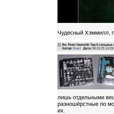
Чудесный Хэммилл, п
Re: Peter Hammill: Top-5 сольных
Автор:
Kvarz
Дата:
06.03.25 14:2
лишь отдельными вещ
разношёрстные по мо
их.