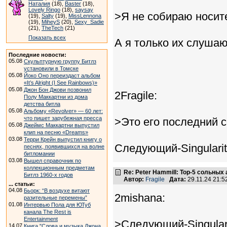
Наталия
(18),
Baster
(18),
Lovely Ringo
(18),
saysay
>Я не собираю носит
(19),
Salty
(19),
MissLennona
(19),
MiheyS
(20),
Sexy_Sadie
(21),
TheTech
(21)
Показать всех
А я только их слуша
Последние новости:
05.08
Скульптурную группу Битлз
установили в Томске
05.08
Йоко Оно переиздаст альбом
«It’s Alright (I See Rainbows)»
05.08
Джон Бон Джови позвонил
2Fragile:
Полу Маккартни из дома
детства битла
05.08
Альбому «Revolver» — 60 лет:
что пишет зарубежная пресса
>Это его последний с
05.08
Джеймс Маккартни выпустил
клип на песню «Dreams»
03.08
Терри Крейн выпустил книгу о
Следующий-Singularit
песнях, появившихся на волне
битломании
03.08
Вышел справочник по
коллекционным предметам
Re: Peter Hammill: Top-5 сольных
Битлз 1960-х годов
Автор:
Fragile
Дата:
29.11.24 21:
... статьи:
04.08
Бьорк: “В воздухе витают
2mishana:
разительные перемены”
01.08
Интервью Пола для ЮТуб
канала The Rest is
Entertainment
>Следующий-Singulari
14.07
Книга "Слова и музыка Джона