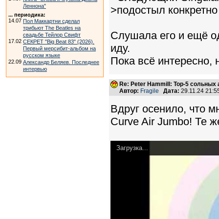
Леннона"
>подостыл конкретно
... периодика:
14.07
Пол Маккартни сделал
трибьют The Beatles на
Слушала его и ещё од
свадьбе Тейлор Свифт
17.02
СЕКРЕТ "Big Beat 83" (2026).
иду.
Первый мерсибит-альбом на
русском языке
Пока всё интересно, 
22.09
Александр Беляев. Последнее
интервью
Re: Peter Hammill: Top-5 сольных
Автор:
Fragile
Дата:
29.11.24 21:
Вдруг осенило, что м
Curve Air Jumbo! Те 
Загрузка...