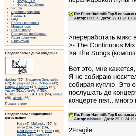
Форум Club
Форум Ad Libitum
Чат (0)
Правила форумов
Re: Peter Hammill: Top-5 сольных
Подкасты
Автор:
Fragile
Дата:
29.11.24 18:
FAQ
Полезные советы
Модераторы
Hall of shame
Последние сообщения
>переработать микс 
Архив форумов
Статистика
>- The Continuous Mi
>и The Songs (композ
Поздравляем с днем рождения!
Вот это, мне кажется,
Я не собираю носители
dalobov
(30),
Владимир Золотарёв
собирая куплю. Это е
(32),
Nupogodist
(35),
Octopus
(43),
Бардина Мария
(47),
Jude V
(51),
vaclav
(51),
AndreW_A
(53),
послушать до концерт
Ruslan_SF
(53),
GUTSUL
(55),
Галіна
(55),
alemis
(56)
концерте пел.. много
Показать всех
Поздравляем с годовщиной
Re: Peter Hammill: Top-5 сольных
регистрации!
Автор:
mishana
Дата:
29.11.24 19
Hare
(9),
Muftinsky
(10),
k-
annja
(16),
Caer
(16),
2Fragile:
RedFinger***
(17),
ksan
(18),
edulet
(18),
Корепина