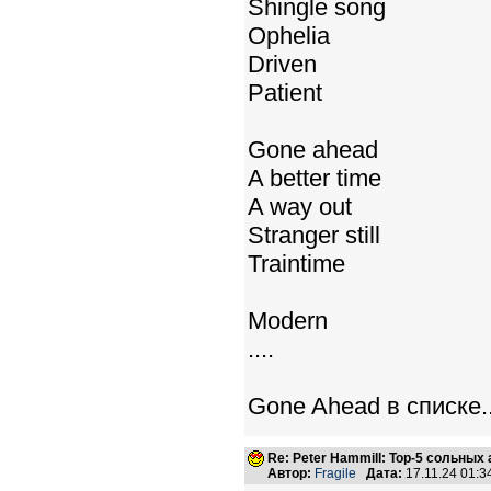
Shingle song
Ophelia
Driven
Patient
Gone ahead
A better time
A way out
Stranger still
Traintime
Modern
....
Gone Ahead в списке..
Re: Peter Hammill: Top-5 сольных
Автор:
Fragile
Дата:
17.11.24 01: