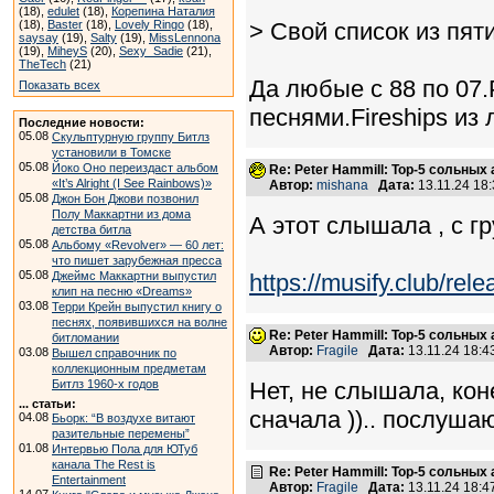
(18),
edulet
(18),
Корепина Наталия
(18),
Baster
(18),
Lovely Ringo
(18),
> Свой список из пя
saysay
(19),
Salty
(19),
MissLennona
(19),
MiheyS
(20),
Sexy_Sadie
(21),
TheTech
(21)
Да любые с 88 по 07
Показать всех
песнями.Fireships из
Последние новости:
05.08
Скульптурную группу Битлз
установили в Томске
05.08
Йоко Оно переиздаст альбом
Re: Peter Hammill: Top-5 сольных
«It’s Alright (I See Rainbows)»
Автор:
mishana
Дата:
13.11.24 18
05.08
Джон Бон Джови позвонил
Полу Маккартни из дома
А этот слышала , с г
детства битла
05.08
Альбому «Revolver» — 60 лет:
что пишет зарубежная пресса
05.08
Джеймс Маккартни выпустил
https://musify.club/re
клип на песню «Dreams»
03.08
Терри Крейн выпустил книгу о
песнях, появившихся на волне
Re: Peter Hammill: Top-5 сольных
битломании
Автор:
Fragile
Дата:
13.11.24 18:
03.08
Вышел справочник по
коллекционным предметам
Битлз 1960-х годов
Нет, не слышала, кон
... статьи:
сначала )).. послуша
04.08
Бьорк: “В воздухе витают
разительные перемены”
01.08
Интервью Пола для ЮТуб
канала The Rest is
Re: Peter Hammill: Top-5 сольных
Entertainment
Автор:
Fragile
Дата:
13.11.24 18: