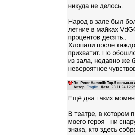
никуда не делось.
Народ в зале был бол
летние в майках VdG
процентов десять..
Хлопали после каждой
прихватит. Но обошло
из зала, недавно же 
невероятное чувство
Re: Peter Hammill: Top-5 сольных
Автор:
Fragile
Дата:
23.11.24 12:
Ещё два таких момент
В театре, в котором 
моего героя - ни снар
знака, кто здесь соб