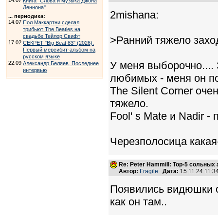
14.07
Книга "Слова и музыка Джона
Леннона"
2mishana:
... периодика:
14.07
Пол Маккартни сделал
трибьют The Beatles на
свадьбе Тейлор Свифт
>Ранний тяжело захо
17.02
СЕКРЕТ "Big Beat 83" (2026).
Первый мерсибит-альбом на
русском языке
У меня выборочно....
22.09
Александр Беляев. Последнее
интервью
любимых - меня он по
The Silent Corner оч
тяжело.
Fool' s Mate и Nadir 
Черезполосица какая-
Re: Peter Hammill: Top-5 сольных
Автор:
Fragile
Дата:
15.11.24 11:
Появились видюшки с
как он там..