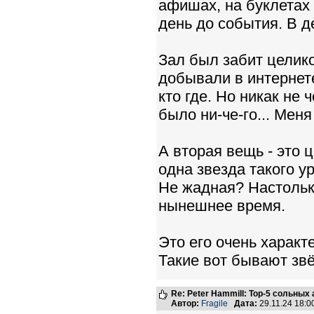
афишах, на буклетах 
день до события. В де
Зал был забит целик
добывали в интернете
кто где. Но никак не 
было ни-че-го... Меня
А вторая вещь - это це
одна звезда такого у
Не жадная? Настольк
нынешнее время.
Это его очень характе
Такие вот бывают звё
Re: Peter Hammill: Top-5 сольных
Автор:
Fragile
Дата:
29.11.24 18: