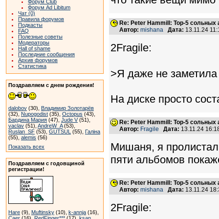
Форум Club
Форум Ad Libitum
Чат (0)
Правила форумов
Re: Peter Hammill: Top-5 сольных
Подкасты
Автор:
mishana
Дата:
13.11.24 11
FAQ
Полезные советы
Модераторы
2Fragile:
Hall of shame
Последние сообщения
Архив форумов
Статистика
>Я даже не заметила
Поздравляем с днем рождения!
На диске просто сост
dalobov
(30),
Владимир Золотарёв
(32),
Nupogodist
(35),
Octopus
(43),
Бардина Мария
(47),
Jude V
(51),
Re: Peter Hammill: Top-5 сольных
vaclav
(51),
AndreW_A
(53),
Автор:
Fragile
Дата:
13.11.24 16:
Ruslan_SF
(53),
GUTSUL
(55),
Галіна
(55),
alemis
(56)
Мишаня, я пролистала
Показать всех
пяти альбомов покаж
Поздравляем с годовщиной
регистрации!
Re: Peter Hammill: Top-5 сольных
Автор:
mishana
Дата:
13.11.24 18
2Fragile:
Hare
(9),
Muftinsky
(10),
k-annja
(16),
Caer
(16),
RedFinger***
(17),
ksan