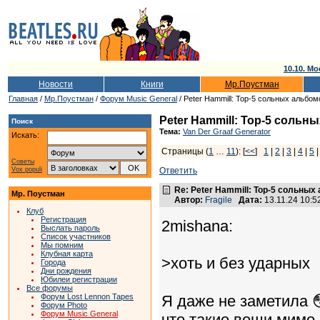
10.10. Мо
Новости
Книги
Мр.Поустман
Главная
/
Мр.Поустман
/
Форум Music General
/ Peter Hammill: Top-5 сольных альбом
Peter Hammill: Top-5 сольн
Поиск
Тема:
Van Der Graaf Generator
Искать:
Страницы (
1
…
11
): [
<<
]
1
|
2
|
3
|
4
|
5
Советы
Vox populi
Ответить
Re: Peter Hammill: Top-5 сольных
Мр. Поустман
Автор:
Fragile
Дата:
13.11.24 10:
Клуб
Регистрация
2mishana:
Выслать пароль
Список участников
Мы помним
Клубная карта
>хоть и без ударных
Города
Дни рождения
Юбилеи регистрации
Все форумы
Форум Lost Lennon Tapes
Я даже не заметила 
Форум Photo
Форум Music General
что такие вещи мимо