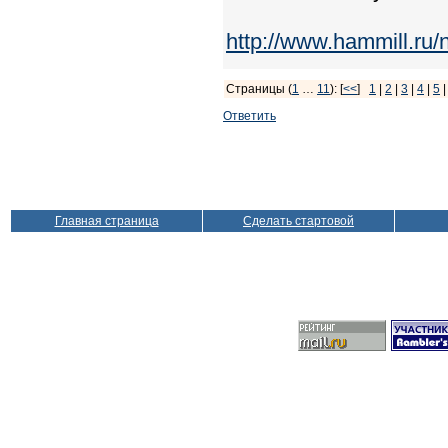
http://www.hammill.ru/
Страницы (
1
…
11
): [
<<
]
1
|
2
|
3
|
4
|
5
Ответить
Главная страница
Сделать стартовой