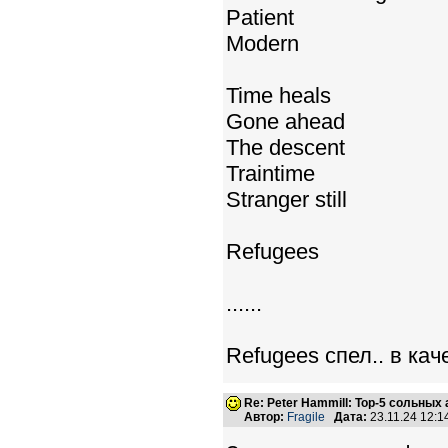
Patient
Modern
Time heals
Gone ahead
The descent
Traintime
Stranger still
Refugees
......
Refugees спел.. в ка
Re: Peter Hammill: Top-5 сольных
Автор:
Fragile
Дата:
23.11.24 12: