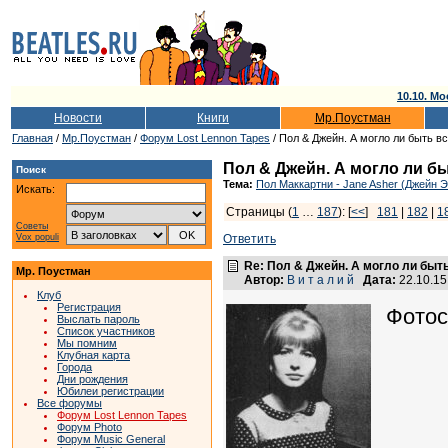
10.10. Мо
Новости
Книги
Мр.Поустман
Главная
/
Мр.Поустман
/
Форум Lost Lennon Tapes
/ Пол & Джейн. А могло ли быть в
Пол & Джейн. А могло ли б
Поиск
Тема:
Пол Маккартни - Jane Asher (Джейн 
Искать:
Страницы (
1
…
187
): [
<<
]
181
|
182
|
1
Советы
Vox populi
Ответить
Re: Пол & Джейн. А могло ли быт
Мр. Поустман
Автор:
В и т а л и й
Дата:
22.10.1
Клуб
Регистрация
Фотос
Выслать пароль
Список участников
Мы помним
Клубная карта
Города
Дни рождения
Юбилеи регистрации
Все форумы
Форум Lost Lennon Tapes
Форум Photo
Форум Music General