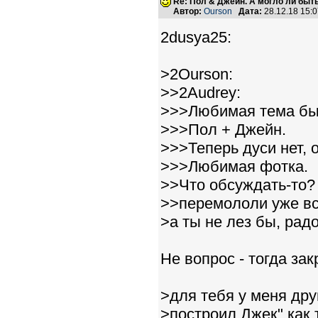
Re: Пол & Джейн. А могло ли быт
Автор:
Ourson
Дата:
28.12.18 15:
2dusya25:
>2Ourson:
>>2Audrey:
>>>Любимая тема бы
>>>Пол + Джейн.
>>>Теперь дуси нет, о
>>>Любимая фотка.
>>Что обсуждать-то? 
>>перемололи уже вс
>а ты не лез бы, рад
Не вопрос - тогда за
>для тебя у меня дру
>построил Джек" как 