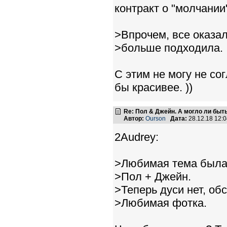
контракт о "молчании
>Впрочем, все оказал
>больше подходила.
С этим не могу не со
бы красивее. ))
Re: Пол & Джейн. А могло ли быт
Автор:
Ourson
Дата:
28.12.18 12:
2Audrey:
>Любимая тема была
>Пол + Джейн.
>Теперь дуси нет, обс
>Любимая фотка.