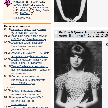
Наталия
(18),
Baster
(18),
Lovely Ringo
(18),
saysay
(19),
Salty
(19),
MissLennona
(19),
MiheyS
(20),
Sexy_Sadie
(21),
TheTech
(21)
Показать всех
Последние новости:
05.08
Скульптурную группу Битлз
Re: Пол & Джейн. А могло ли быт
установили в Томске
Автор:
В и т а л и й
Дата:
22.10.1
05.08
Йоко Оно переиздаст альбом
«It’s Alright (I See Rainbows)»
05.08
Джон Бон Джови позвонил
Полу Маккартни из дома
детства битла
05.08
Альбому «Revolver» — 60 лет:
что пишет зарубежная пресса
05.08
Джеймс Маккартни выпустил
клип на песню «Dreams»
03.08
Терри Крейн выпустил книгу о
песнях, появившихся на волне
битломании
03.08
Вышел справочник по
коллекционным предметам
Битлз 1960-х годов
... статьи:
04.08
Бьорк: “В воздухе витают
разительные перемены”
01.08
Интервью Пола для ЮТуб
канала The Rest is
Entertainment
14.07
Книга "Слова и музыка Джона