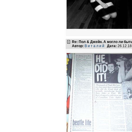
Re: Пол & Джейн. А могло ли быт
Автор:
В и т а л и й
Дата:
26.12.1