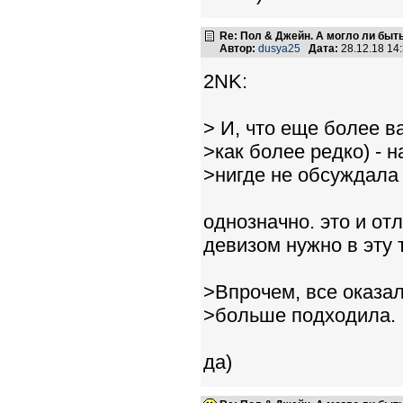
Re: Пол & Джейн. А могло ли быт
Автор:
dusya25
Дата:
28.12.18 14
2NK:
> И, что еще более в
>как более редко) - 
>нигде не обсуждала
однозначно. это и отл
девизом нужно в эту 
>Впрочем, все оказал
>больше подходила.
да)