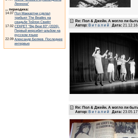
Леннона"
... периодика:
14.07
Пол Маккартни сделал
трибьют The Beatles на
Re: Пол & Джейн. А могло ли быт
свадьбе Тейлор Свифт
Автор:
В и т а л и й
Дата:
21.12.1
17.02
СЕКРЕТ "Big Beat 83" (2026).
Первый мерсибит-альбом на
русском языке
22.09
Александр Беляев. Последнее
интервью
Re: Пол & Джейн. А могло ли быт
Автор:
В и т а л и й
Дата:
23.05.1