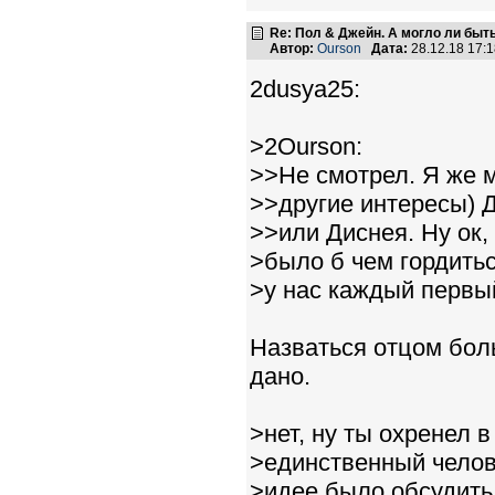
Re: Пол & Джейн. А могло ли быт
Автор:
Ourson
Дата:
28.12.18 17:
2dusya25:
>2Ourson:
>>Не смотрел. Я же м
>>другие интересы)
>>или Диснея. Ну ок,
>было б чем гордить
>у нас каждый первы
Назваться отцом боль
дано.
>нет, ну ты охренел в
>единственный челов
>идее было обсудить