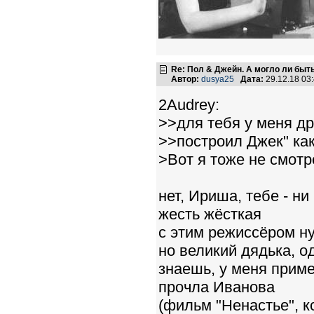
Re: Пол & Джейн. А могло ли быт
Автор:
dusya25
Дата:
29.12.18 03
2Audrey:
>>для тебя у меня др
>>построил Джек" как
>Вот я тоже не смотр
нет, Ириша, тебе - ни
жесть жёсткая
с этим режиссёром н
но великий дядька, о
знаешь, у меня приме
прочла Иванова
(фильм "Ненастье", к