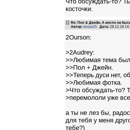
Что обсуждать-то? Ты
косточки.
Re: Пол & Джейн. А могло ли быт
Автор:
dusya25
Дата:
28.12.18 14
2Ourson:
>2Audrey:
>>Любимая тема был
>>Пол + Джейн.
>>Теперь дуси нет, об
>>Любимая фотка.
>Что обсуждать-то? Т
>перемололи уже все
а ты не лез бы, радос
для тебя у меня друг
тебе?)