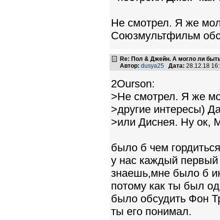
Не смотрел. Я же мол
Союзмультфильм обсу
Re: Пол & Джейн. А могло ли быт
Автор:
dusya25
Дата:
28.12.18 16
2Ourson:
>Не смотрел. Я же мо
>другие интересы) 
>или Диснея. Ну ок, 
было б чем гордитьс
у нас каждый первый
знаешь,мне было б и
потому как ты был од
было обсудить Фон Т
ты его понимал.