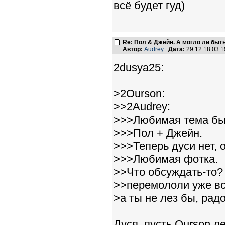
всё будет гуд)
Re: Пол & Джейн. А могло ли быт
Автор:
Audrey
Дата:
29.12.18 03:
2dusya25:
>2Ourson:
>>2Audrey:
>>>Любимая тема бы
>>>Пол + Джейн.
>>>Теперь дуси нет, о
>>>Любимая фотка.
>>Что обсуждать-то? 
>>перемололи уже вс
>а ты не лез бы, рад
Дуся, пусть Ourson л