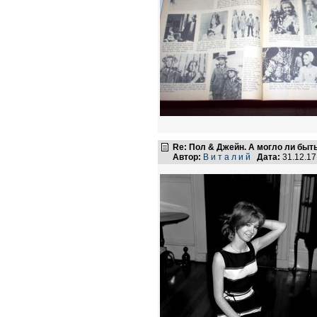
Re: Пол & Джейн. А могло ли быт
Автор:
В и т а л и й
Дата:
31.12.1