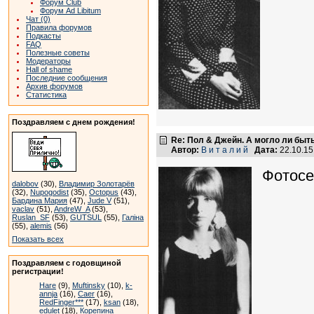
Форум Club
Форум Ad Libitum
Чат (0)
Правила форумов
Подкасты
FAQ
Полезные советы
Модераторы
Hall of shame
Последние сообщения
Архив форумов
Статистика
Поздравляем с днем рождения!
Re: Пол & Джейн. А могло ли быт
Автор:
В и т а л и й
Дата:
22.10.1
Фотосе
dalobov
(30),
Владимир Золотарёв
(32),
Nupogodist
(35),
Octopus
(43),
Бардина Мария
(47),
Jude V
(51),
vaclav
(51),
AndreW_A
(53),
Ruslan_SF
(53),
GUTSUL
(55),
Галіна
(55),
alemis
(56)
Показать всех
Поздравляем с годовщиной
регистрации!
Hare
(9),
Muftinsky
(10),
k-
annja
(16),
Caer
(16),
RedFinger***
(17),
ksan
(18),
edulet
(18),
Корепина