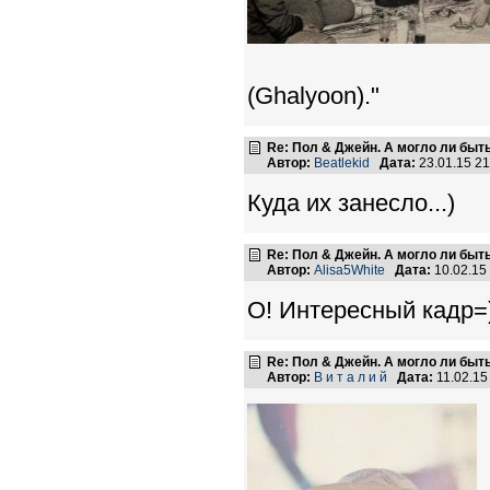
(Ghalyoon)."
Re: Пол & Джейн. А могло ли быт
Автор:
Beatlekid
Дата:
23.01.15 2
Куда их занесло...)
Re: Пол & Джейн. А могло ли быт
Автор:
Alisa5White
Дата:
10.02.15
О! Интересный кадр=)
Re: Пол & Джейн. А могло ли быт
Автор:
В и т а л и й
Дата:
11.02.15