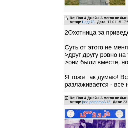
Re: Пол & Джейн. А могло ли быт
Автор:
Надя78
Дата:
17.01.15 17
2Охотница за привед
Суть от этого не мен
>друг другу ровно на
>они были вместе, но
Я тоже так думаю! В
разлаживается - все 
Re: Пол & Джейн. А могло ли быт
Автор:
jose perdomo8/12
Дата:
23.