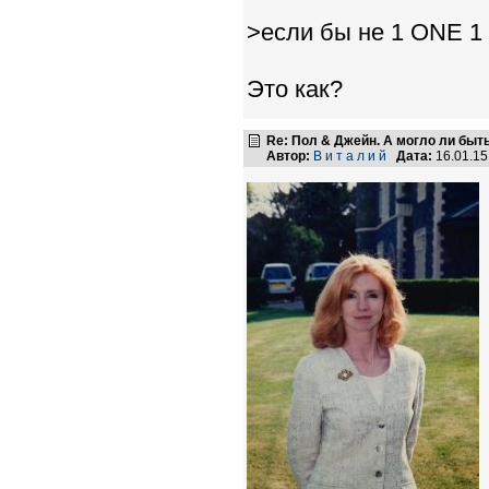
>если бы не 1 ONE 1
Это как?
Re: Пол & Джейн. А могло ли быт
Автор:
В и т а л и й
Дата:
16.01.1