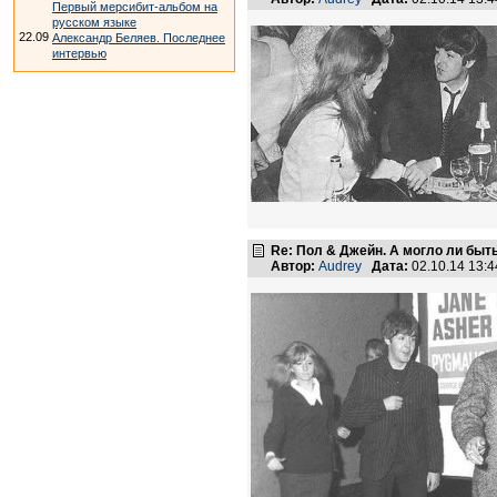
Первый мерсибит-альбом на
русском языке
22.09
Александр Беляев. Последнее
интервью
Re: Пол & Джейн. А могло ли быт
Автор:
Audrey
Дата:
02.10.14 13: