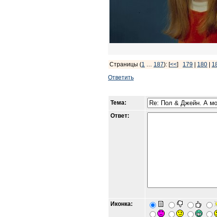
Страницы (
1
…
187
): [
<<
]
179
|
180
|
1
Ответить
Тема:
Ответ:
Иконка: