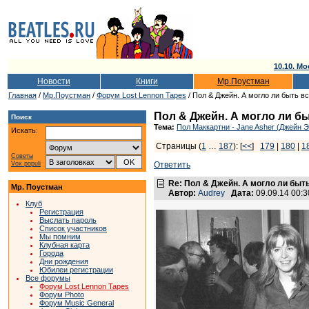
10.10. Мо
Новости
Книги
Мр.Поустман
Главная
/
Мр.Поустман
/
Форум Lost Lennon Tapes
/ Пол & Джейн. А могло ли быть в
Пол & Джейн. А могло ли б
Поиск
Тема:
Пол Маккартни - Jane Asher (Джейн 
Искать:
Страницы (
1
…
187
): [
<<
]
179
|
180
|
1
Советы
Vox populi
Ответить
Re: Пол & Джейн. А могло ли быт
Мр. Поустман
Автор:
Audrey
Дата:
09.09.14 00:
Клуб
Регистрация
Выслать пароль
Список участников
Мы помним
Клубная карта
Города
Дни рождения
Юбилеи регистрации
Все форумы
Форум Lost Lennon Tapes
Форум Photo
Форум Music General