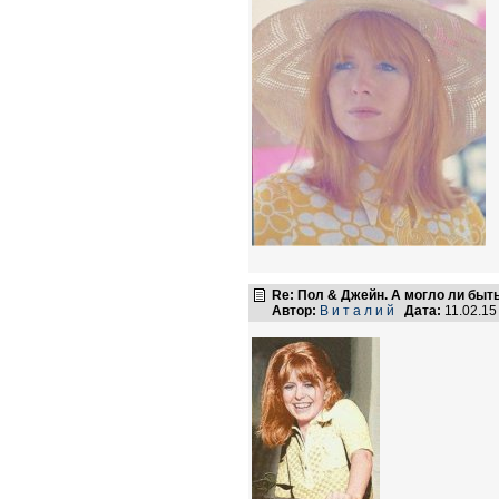
Re: Пол & Джейн. А могло ли быт
Автор:
В и т а л и й
Дата:
11.02.15