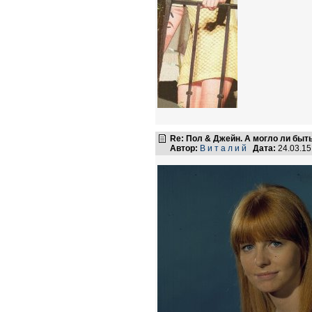
Re: Пол & Джейн. А могло ли быт
Автор:
В и т а л и й
Дата:
24.03.1