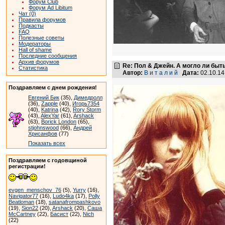
Форум Club
Форум Ad Libitum
Чат (0)
Правила форумов
Подкасты
FAQ
Полезные советы
Модераторы
Hall of shame
Последние сообщения
Архив форумов
Re: Пол & Джейн. А могло ли быт
Статистика
Автор:
В и т а л и й
Дата:
02.10.1
Поздравляем с днем рождения!
Евгений Бик
(35),
Димедролл
(36),
Zapple
(40),
Игорь7354
(40),
Katrina
(42),
Rory Storm
(43),
AlexYar
(61),
Arshack
(63),
Borick London
(65),
stjohnswood
(66),
Андрей
Хрисанфов
(77)
Показать всех
Поздравляем с годовщиной
регистрации!
evgen_menschov_76
(5),
Yurry
(16),
Navigator77
(16),
Ludo4ka
(17),
Polly
Beatloman
(18),
satanafrompashkovo
(19),
Sion22
(20),
Arshack
(20),
Саша
McCartney
(22),
Басист
(22),
Nich
(22)