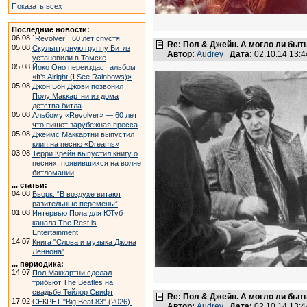
Показать всех
Последние новости:
06.08
`Revolver`: 60 лет спустя
Re: Пол & Джейн. А могло ли быт
05.08
Скульптурную группу Битлз
Автор:
Audrey
Дата:
02.10.14 13:
установили в Томске
05.08
Йоко Оно переиздаст альбом
«It’s Alright (I See Rainbows)»
05.08
Джон Бон Джови позвонил
Полу Маккартни из дома
детства битла
05.08
Альбому «Revolver» — 60 лет:
что пишет зарубежная пресса
05.08
Джеймс Маккартни выпустил
клип на песню «Dreams»
03.08
Терри Крейн выпустил книгу о
песнях, появившихся на волне
битломании
... статьи:
04.08
Бьорк: “В воздухе витают
разительные перемены”
01.08
Интервью Пола для ЮТуб
канала The Rest is
Entertainment
14.07
Книга "Слова и музыка Джона
Леннона"
... периодика:
14.07
Пол Маккартни сделал
трибьют The Beatles на
свадьбе Тейлор Свифт
Re: Пол & Джейн. А могло ли быт
17.02
СЕКРЕТ "Big Beat 83" (2026).
Автор:
Audrey
Дата:
02.10.14 13: