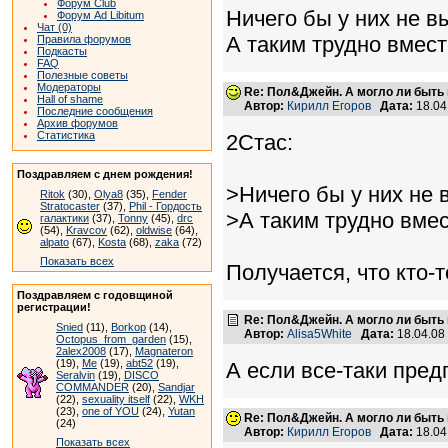
Форум Club
Ничего бы у них не в
Форум Ad Libitum
Чат (0)
А таким трудно вмест
Правила форумов
Подкасты
FAQ
Полезные советы
Модераторы
Re: Пол&Джейн. А могло ли быть 
Hall of shame
Автор:
Кирилл Егоров
Дата:
18.04
Последние сообщения
Архив форумов
Статистика
2Стас:
Поздравляем с днем рождения!
>Ничего бы у них не 
Ritok
(30),
Olya8
(35),
Fender
Stratocaster
(37),
Phil - Гордость
>А таким трудно вмес
галактики
(37),
Tonny
(45),
drc
(54),
Kravcov
(62),
oldwise
(64),
alpato
(67),
Kosta
(68),
zaka
(72)
Показать всех
Получается, что кто-
Поздравляем с годовщиной
регистрации!
Re: Пол&Джейн. А могло ли быть 
Snied
(11),
Borkop
(14),
Автор:
Alisa5White
Дата:
18.04.08
Octopus_from_garden
(15),
2alex2008
(17),
Magnateron
(19),
Me
(19),
abt52
(19),
А если все-таки пре
Seralvin
(19),
DISCO
COMMANDER
(20),
Sandjar
(22),
sexuality itself
(22),
WKH
(23),
one of YOU
(24),
Yutan
Re: Пол&Джейн. А могло ли быть 
(24)
Автор:
Кирилл Егоров
Дата:
18.04
Показать всех