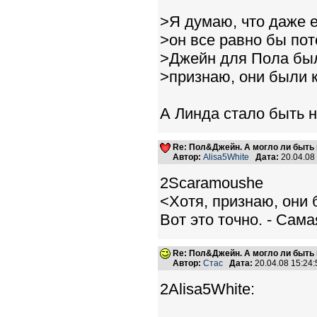
>Я думаю, что даже 
>он все равно бы пот
>Джейн для Пола был
>признаю, они были 
А Линда стало быть 
Re: Пол&Джейн. А могло ли быть 
Автор:
Alisa5White
Дата:
20.04.08
2Scaramoushe
<Хотя, признаю, они 
Вот это точно. - Са
Re: Пол&Джейн. А могло ли быть 
Автор:
Стас
Дата:
20.04.08 15:2
2Alisa5White: