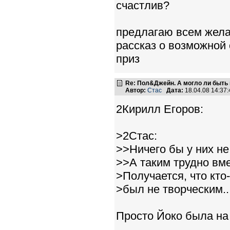
счастлив?
предлагаю всем жела
рассказ о возможной 
приз
Re: Пол&Джейн. А могло ли быть 
Автор:
Стас
Дата:
18.04.08 14:3
2Кирилл Егоров:
>2Стас:
>>Ничего бы у них не
>>А таким трудно вме
>Получается, что кто
>был не творческим..
Просто Йоко была на 