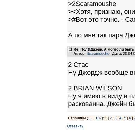
>2Scaramoushe
><Хотя, признаю, они
>#Вот это точно. - 
А по мне так пара Д
Re: Пол&Джейн. А могло ли быть 
Автор:
Scaramouche
Дата:
20.04.
2 Стас
Ну Джордж вообще вн
2 BRIAN WILSON
Ну я имею в виду в п
раскованна. Джейн бы
Страницы (
1
…
187
):
1
|
2
|
3
|
4
|
5
|
6
|
Ответить