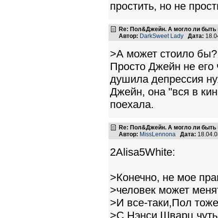
простить, но не прос
Re: Пол&Джейн. А могло ли быть 
Автор:
DarkSweet Lady
Дата:
18.0
>А может стоило бы?
Просто Джейн не его 
душила депрессия ну
Джейн, она "вся в ки
поехала.
Re: Пол&Джейн. А могло ли быть 
Автор:
MissLennona
Дата:
18.04.
2Alisa5White:
>Конечно, не мое пра
>человек может менят
>И все-таки,Пол тож
>С Нэнси Шварц чуть 