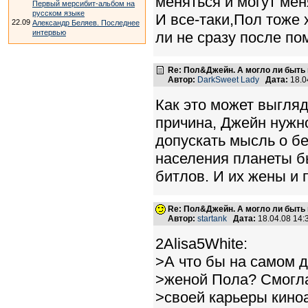
меняться и могут мен
Первый мерсибит-альбом на
русском языке
И все-таки,Пол тоже
22.09
Александр Беляев. Последнее
интервью
ли не сразу после по
Re: Пол&Джейн. А могло ли быть 
Автор:
DarkSweet Lady
Дата:
18.0
Как это может выгляд
причина, Джейн нужн
допускать мысль о б
населения планеты б
битлов. И их жены и 
Re: Пол&Джейн. А могло ли быть 
Автор:
startank
Дата:
18.04.08 14
2Alisa5White:
>А что бы на самом 
>женой Пола? Смогла
>своей карьеры кино