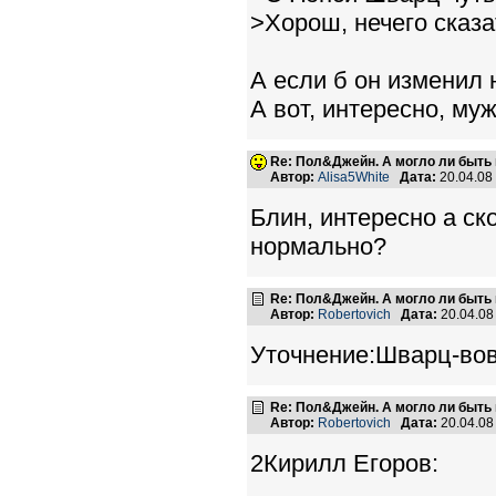
>Хорош, нечего сказа
А если б он изменил н
А вот, интересно, му
Re: Пол&Джейн. А могло ли быть 
Автор:
Alisa5White
Дата:
20.04.08
Блин, интересно а ск
нормально?
Re: Пол&Джейн. А могло ли быть 
Автор:
Robertovich
Дата:
20.04.08
Уточнение:Шварц-вовс
Re: Пол&Джейн. А могло ли быть 
Автор:
Robertovich
Дата:
20.04.08
2Кирилл Егоров: