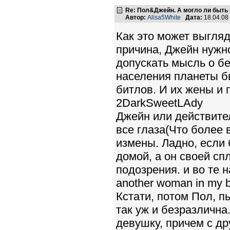
Re: Пол&Джейн. А могло ли быть 
Автор:
Alisa5White
Дата:
18.04.08
Как это может выгляд
причина, Джейн нужн
допускать мысль о б
населения планеты б
битлов. И их жены и 
2DarkSweetLAdy
Джейн или действите
все глаза(Что более 
измены. Ладно, если 
домой, а он своей сп
подозрения. и во те на
another woman in my bed
Кстати, потом Пол, п
так уж и безразлична
девушку, причем с др