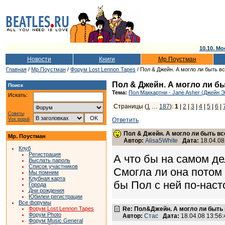
10.10. Мо
Новости
Книги
Мр.Поустман
Главная
/
Мр.Поустман
/
Форум Lost Lennon Tapes
/ Пол & Джейн. А могло ли быть в
Пол & Джейн. А могло ли б
Поиск
Тема:
Пол Маккартни - Jane Asher (Джейн 
Искать:
Страницы (
1
…
187
):
1
|
2
|
3
|
4
|
5
|
6
|
Советы
Vox populi
Ответить
Пол & Джейн. А могло ли быть вс
Мр. Поустман
Автор:
Alisa5White
Дата:
18.04.08
Клуб
Регистрация
А что бы на самом д
Выслать пароль
Список участников
Смогла ли она потом
Мы помним
Клубная карта
бы Пол с ней по-нас
Города
Дни рождения
Юбилеи регистрации
Все форумы
Форум Lost Lennon Tapes
Re: Пол&Джейн. А могло ли быть 
Форум Photo
Автор:
Стас
Дата:
18.04.08 13:5
Форум Music General