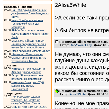
2Alisa5White:
Последние новости:
07.08
На Эбби-роуд снимут сцену
для фильмов Сэма Мендеса о
>А если все-таки пр
Битлз
07.08
Умер Пол Свон, участник
технической команды
Маккартни
А бы битлов не встре
07.08
PHIX и Битлз представили
куртку в стиле эпохи «Rubber
Soul»
07.08
Музыкальный критик Билл
Re: Пол&Джейн. А могло ли быть 
Уаймен представил рейтинг
Автор:
DarkSweet Lady
Дата:
18.0
песен Битлз в новой книге
07.08
Умер продюсер Уильям Орбит
Не думаю, что они см
06.08
`Revolver`: 60 лет спустя
05.08
Скульптурную группу Битлз
глубине души каждый 
установили в Томске
жена должна сидеть д
... статьи:
07.08
Интервью Пола Маккартни
каком бы состоянии о
Амелии Димольденберг
04.08
Бьорк: “В воздухе витают
рассказ Ринго о его д
разительные перемены”
01.08
Интервью Пола для ЮТуб
канала The Rest is
Entertainment
Re: Пол&Джейн. А могло ли быть 
... периодика:
Автор:
Alisa5White
Дата:
18.04.08
14.07
Пол Маккартни сделал
трибьют The Beatles на
Конечно, не мое прав
свадьбе Тейлор Свифт
17.02
СЕКРЕТ "Big Beat 83" (2026).