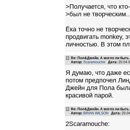
>Получается, что кто
>был не творческим..
Ёка точно не творче
продвигать monkey, э
личностью. В этом пл
Re: Пол&Джейн. А могло ли быть 
Автор:
Scaramouche
Дата:
20.04.
Я думаю, что даже е
потом предпочел Лин
Джейн для Пола была
красивой парой.
Re: Пол&Джейн. А могло ли быть 
Автор:
BRIAN WILSON
Дата:
20.0
2Scaramouche: