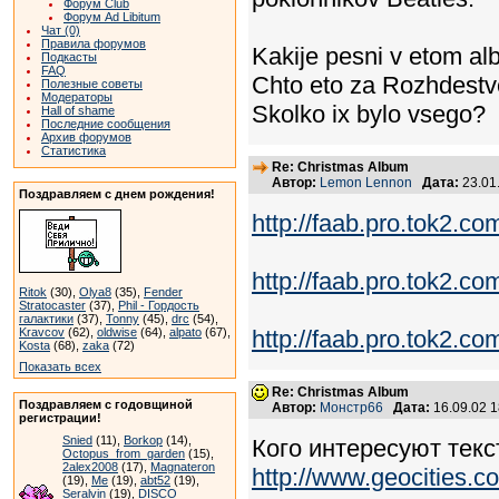
Форум Club
Форум Ad Libitum
Чат (0)
Правила форумов
Kakije pesni v etom a
Подкасты
FAQ
Chto eto za Rozhdestve
Полезные советы
Модераторы
Skolko ix bylo vsego?
Hall of shame
Последние сообщения
Архив форумов
Статистика
Re: Christmas Album
Автор:
Lemon Lennon
Дата:
23.01
Поздравляем с днем рождения!
http://faab.pro.tok2.co
http://faab.pro.tok2.c
Ritok
(30),
Olya8
(35),
Fender
Stratocaster
(37),
Phil - Гордость
галактики
(37),
Tonny
(45),
drc
(54),
Kravcov
(62),
oldwise
(64),
alpato
(67),
http://faab.pro.tok2.c
Kosta
(68),
zaka
(72)
Показать всех
Re: Christmas Album
Поздравляем с годовщиной
Автор:
Монстр66
Дата:
16.09.02 
регистрации!
Snied
(11),
Borkop
(14),
Кого интересуют текс
Octopus_from_garden
(15),
2alex2008
(17),
Magnateron
http://www.geocities
(19),
Me
(19),
abt52
(19),
Seralvin
(19),
DISCO