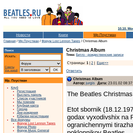
10.10. Мо
Новости
Книги
Мр.Поустман
Главная
/
Мр.Поустман
/
Форум Lost Lennon Tapes
/ Christmas Album
Christmas Album
Поиск
Тема:
Битлз - рождественские записи
Искать:
Страницы:
1
|
2
|
Еще>>
Советы
Vox populi
Ответить
Christmas Album
Мр. Поустман
Автор:
jurgis
Дата:
23.01.02 08:37
Клуб
Регистрация
The Beatles Christmas 
Выслать пароль
Список участников
Мы помним
Клубная карта
Etot sbornik (18.12.19
Города
Дни рождения
godax vyxodivshix na R
Юбилеи регистрации
Все форумы
ogranichennymi tirazham
Форум Lost Lennon Tapes
Форум Photo
Форум Music General
poklonnikov Beatles.