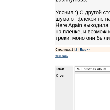
Уяснил :) С другой с
шума от флекси не на
Here Again выходила
на плёнке, и возможн
треки, моно они были,
Страницы:
1
|
2
|
Еще>>
Ответить
Тема:
Ответ: