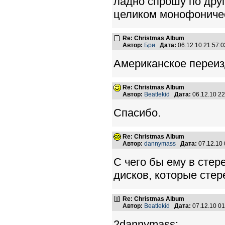
ладно спрошу по друг
целиком монофониче
Re: Christmas Album
Автор:
Бри
Дата:
06.12.10 21:57
Американское переизд
Re: Christmas Album
Автор:
Beatlekid
Дата:
06.12.10 2
Спасибо.
Re: Christmas Album
Автор:
dannymass
Дата:
07.12.10
С чего бы ему в стер
дисков, которые стер
Re: Christmas Album
Автор:
Beatlekid
Дата:
07.12.10 0
2dannymass: