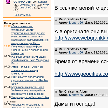
COMMANDER
(20),
Sandjar
(22),
sexuality itself
(22),
WKH
В ссылке меняйте ци
(23),
one of YOU
(24),
Yutan
(24)
Показать всех
Re: Christmas Album
Автор:
Монстр66
Дата:
16.09.02 
Последние новости:
23:12
«Вот из каких нот
складывается этот
А в оригинале они вы
удивительный аккорд»: как
http://www.webgrafikk.
один человек с помощью
математики разгадал главную
гитарную загадку Битлз
22:11
Появились первые фото
Re: Christmas Album
Сирши Ронан в образе Линды
Автор:
Монстр66
Дата:
18.09.02 
Маккартни
07.08
На Эбби-роуд снимут сцену
Время от времени ссы
для фильмов Сэма Мендеса о
Битлз
07.08
Умер Пол Свон, участник
технической команды
http://www.geocities.c
Маккартни
07.08
PHIX и Битлз представили
куртку в стиле эпохи «Rubber
Soul»
07.08
Музыкальный критик Билл
Уаймен представил рейтинг
Re: Christmas Album
песен Битлз в новой книге
Автор:
Монстр66
Дата:
17.02.03 
07.08
Умер продюсер Уильям Орбит
... статьи:
Дамы и господа!
07.08
Интервью Пола Маккартни