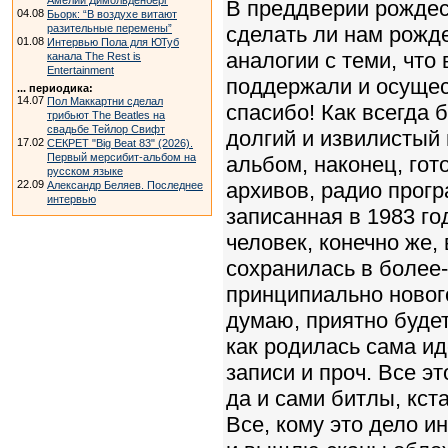
Амелии Димольденберг
В преддверии рождес
04.08
Бьорк: “В воздухе витают
разительные перемены”
сделать ли нам рожд
01.08
Интервью Пола для ЮТуб
аналогии с теми, что
канала The Rest is
Entertainment
поддержали и осущес
... периодика:
14.07
Пол Маккартни сделал
спасибо! Как всегда 
трибьют The Beatles на
свадьбе Тейлор Свифт
долгий и извилистый 
17.02
СЕКРЕТ "Big Beat 83" (2026).
Первый мерсибит-альбом на
альбом, наконец, гот
русском языке
22.09
архивов, радио прогр
Александр Беляев. Последнее
интервью
записанная в 1983 го
человек, конечно же,
сохранилась в более
принципиально нового
думаю, приятно буде
как родилась сама ид
записи и проч. Все 
да и сами битлы, кста
Все, кому это дело и