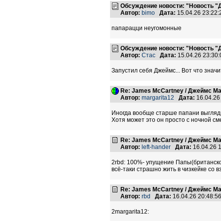
Обсуждение новости: "Новость "
Автор:
bimo
Дата:
15.04.26 23:22
папарацци неугомонные
Обсуждение новости: "Новость "
Автор:
Стас
Дата:
15.04.26 23:3
Запустил себя Джеймс... Вот что знач
Re: James McCartney / Джеймс М
Автор:
margarita12
Дата:
16.04.26
Иногда вообще старше папани выгляди
Хотя может это он просто с ночной см
Re: James McCartney / Джеймс М
Автор:
left-hander
Дата:
16.04.26 
2rbd: 100%- упущение Папы(британског
всё-таки страшно жить в чизкейке со 
Re: James McCartney / Джеймс М
Автор:
rbd
Дата:
16.04.26 20:48:
2margarita12: