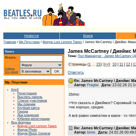
Новости
Книги
Главная
/
Мр.Поустман
/
Форум Lost Lennon Tapes
/ James McCartney / Джеймс Макк
James McCartney / Джеймс 
Поиск
Тема:
Пол Маккартни - James McCartney (
Искать:
Страницы (
1
…
15
): [
<<
]
10
|
11
|
12
|
1
Советы
Vox populi
Ответить
Re: James McCartney / Джеймс М
Мр. Поустман
Автор:
Fragile
Дата:
23.02.26 21:
Клуб
Регистрация
2bimo:
Выслать пароль
Список участников
>Что сказать о Джеймсе? Скромный та
Мы помним
>не хорошо, средне.
Клубная карта
Города
Дни рождения
А всё равно симпатию и какое - то тёп
Юбилеи регистрации
Все форумы
Форум Lost Lennon Tapes
Re: James McCartney / Джеймс М
Форум Photo
Автор:
bimo
Дата:
24.02.26 00:49
Форум Music General