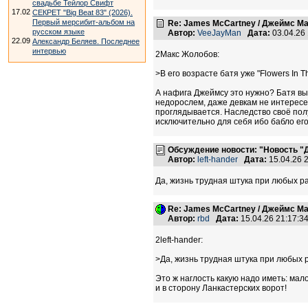
свадьбе Тейлор Свифт
17.02
СЕКРЕТ "Big Beat 83" (2026).
Первый мерсибит-альбом на
Re: James McCartney / Джеймс М
русском языке
Автор:
VeeJayMan
Дата:
03.04.26
22.09
Александр Беляев. Последнее
интервью
2Макс Жолобов:
>В его возрасте батя уже "Flowers In Th
А нафига Джеймсу это нужно? Батя выр
недорослем, даже девкам не интересен
проглядывается. Наследство своё полу
исключительно для себя ибо бабло ег
Обсуждение новости: "Новость "
Автор:
left-hander
Дата:
15.04.26 
Да, жизнь трудная штука при любых ра
Re: James McCartney / Джеймс М
Автор:
rbd
Дата:
15.04.26 21:17:
2left-hander:
>Да, жизнь трудная штука при любых р
Это ж наглость какую надо иметь: мало 
и в сторону Ланкастерских ворот!