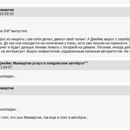
аккартни
 15:59:33
e Dirt" выпустил.
ос из нищиты, сам себя делал, двигал свой талант. А Джеймс вырос с серебр
. До сих пор находится на попечении у папы, хотя уже пенсия на горизонте. У
чит и будет дальше лениво лежать с гитаркой на диване. Песенки, иногда д
о не интересует. Вырос инфантилом, задавленным папиным авторитетом. Не у
Джеймс Маккартни уснул в лондонском автобусе""
21:04:07
складах...
аккартни
34
аскладах...
того, что сын Маккартни, так еще и спит в автобусе..