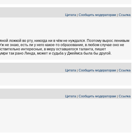
Цитата
Сообщить модераторам
Ссылка
|
|
яной ложкой во рту, никогда ни в чём не нуждался. Поэтому вырос ленивым
ж не знаю, есть ли у него какое-то образование, в любом случае оно не
ействительно интересные, в меру оставшегося таланта, пишет
мри так рано Линда, может и судьба у Джеймса была бы другой.
Цитата
Сообщить модераторам
Ссылка
|
|
Цитата
Сообщить модераторам
Ссылка
|
|