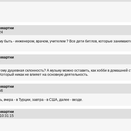
аккартни
:24
ему быть - инженером, врачом, учителем ? Все дети битлов, которые занимаю
аккартни
45
 тому душевная склонность? А музыку можно оставить, как хобби в домашней с
Который никак не влияет на основную деятельность.
аккартни
:56
 вчера - в Турции, завтра - в США, далее - везде.
аккартни
 10:31:15