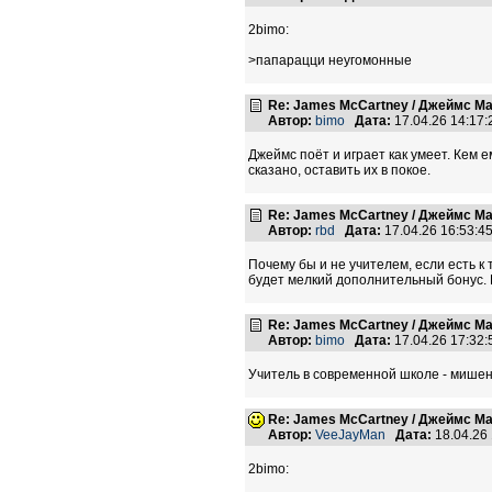
2bimo:
>папарацци неугомонные
Re: James McCartney / Джеймс М
Автор:
bimo
Дата:
17.04.26 14:17
Джеймс поёт и играет как умеет. Кем 
сказано, оставить их в покое.
Re: James McCartney / Джеймс М
Автор:
rbd
Дата:
17.04.26 16:53:
Почему бы и не учителем, если есть к
будет мелкий дополнительный бонус. 
Re: James McCartney / Джеймс М
Автор:
bimo
Дата:
17.04.26 17:32
Учитель в современной школе - мишень,
Re: James McCartney / Джеймс М
Автор:
VeeJayMan
Дата:
18.04.26
2bimo: