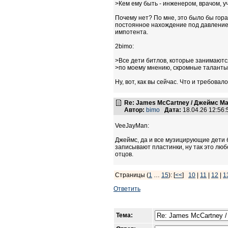
>Кем ему быть - инженером, врачом, у
Почему нет? По мне, это было бы гора
постоянное нахождение под давлением
импотента.
2bimo:
>Все дети битлов, которые занимаютс
>по моему мнению, скромные таланты
Ну, вот, как вы сейчас. Что и требовал
Re: James McCartney / Джеймс М
Автор:
bimo
Дата:
18.04.26 12:56
VeeJayMan:
Джеймс, да и все музицирующие дети б
записывают пластинки, ну так это лю
отцов.
Страницы (
1
…
15
): [
<<
]
10
|
11
|
12
|
1
Ответить
Тема: