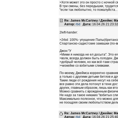
>Хотя может это он просто с ночной с
В три смены, без передышки, трудитс
"если так любопытно, то пожалуйста...
Re: James McCartney / Джеймс М
Автор:
rbd
Дата:
16.04.26 21:23:
2left-hander:
>2rbd: 100%- упущение Папы(британск
Спартанско-садистские замашки (по-в
Джон:"У
>Мими я никогда не ел досыта". Это ег
>волк, всегда должен быть голоден. 
>добрый человек, но как всё-таки стра
>чизкейке со взбитыми сливками.
По-моему, Джеймса корректно сравнив
а только с другими детьми битлов и д
Такие люди от рождения несут на себ
все равно эти дела потонут в тени д
других, главным образом, лишь как вт
Можно сравнить с врожденным физиче
Не надо за такое никаких "взбитых сли
Максимально полезное, что можно для 
не поощряя своим любопытством дел
Re: James McCartney / Джеймс М
Автор:
rbd
Дата:
16.04.26 21:25: