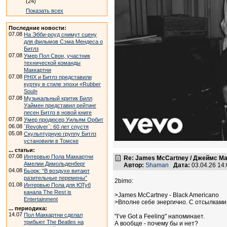
(24)
Показать всех
Последние новости:
07.08
На Эбби-роуд снимут сцену
для фильмов Сэма Мендеса о
Битлз
07.08
Умер Пол Свон, участник
технической команды
Маккартни
07.08
PHIX и Битлз представили
куртку в стиле эпохи «Rubber
Soul»
07.08
Музыкальный критик Билл
Уаймен представил рейтинг
песен Битлз в новой книге
07.08
Умер продюсер Уильям Орбит
06.08
`Revolver`: 60 лет спустя
05.08
Скульптурную группу Битлз
установили в Томске
... статьи:
07.08
Интервью Пола Маккартни
Re: James McCartney / Джеймс М
Амелии Димольденберг
Автор:
Shaman
Дата:
03.04.26 14
04.08
Бьорк: “В воздухе витают
разительные перемены”
2bimo:
01.08
Интервью Пола для ЮТуб
канала The Rest is
>James McCartney - Black Americano
Entertainment
>Вполне себе энергично. С отсылками 
... периодика:
14.07
Пол Маккартни сделал
"I’ve Got a Feeling" напоминает.
трибьют The Beatles на
А вообще - почему бы и нет?