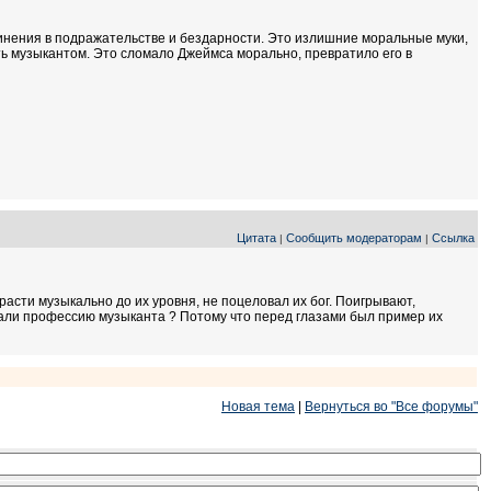
бвинения в подражательстве и бездарности. Это излишние моральные муки,
ь музыкантом. Это сломало Джеймса морально, превратило его в
Цитата
Сообщить модераторам
Ссылка
|
|
расти музыкально до их уровня, не поцеловал их бог. Поигрывают,
брали профессию музыканта ? Потому что перед глазами был пример их
Новая тема
|
Вернуться во "Все форумы"