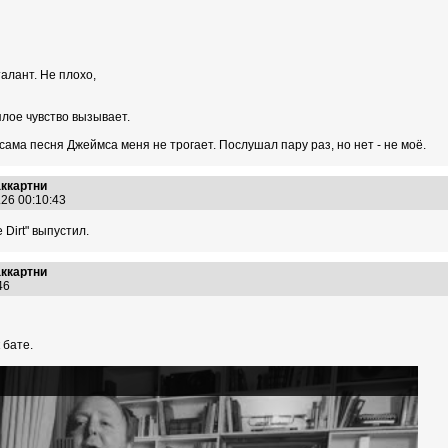
алант. Не плохо,
плое чувство вызывает.
сама песня Джеймса меня не трогает. Послушaл пару раз, но нет - не моё.
аккартни
.26 00:10:43
 Dirt" выпустил.
аккартни
:46
 бате.