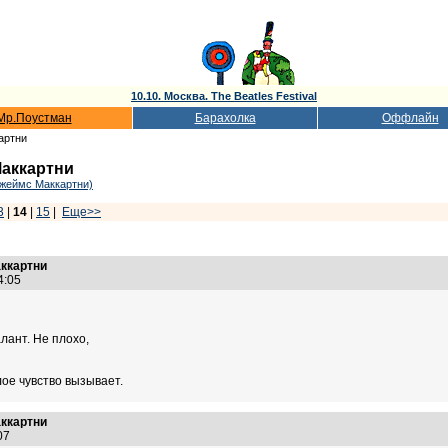
10.10. Москва. The Beatles Festival
Мр.Поустман
Барахолка
Оффлайн
артни
Маккартни
Джеймс Маккартни)
3
|
14
|
15
|
Еще>>
аккартни
14:05
лант. Не плохо,
лое чувство вызывает.
аккартни
:07