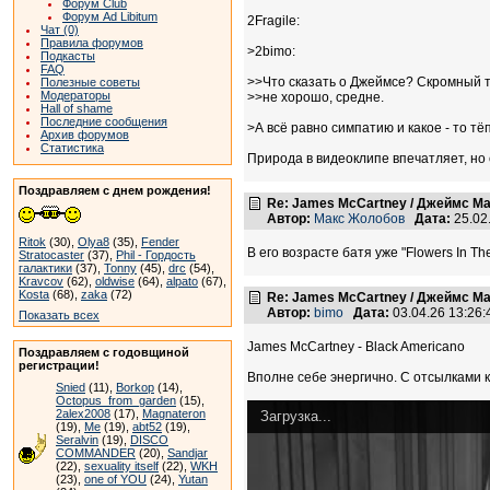
Форум Club
Форум Ad Libitum
2Fragile:
Чат (0)
Правила форумов
>2bimo:
Подкасты
FAQ
>>Что сказать о Джеймсе? Скромный т
Полезные советы
Модераторы
>>не хорошо, средне.
Hall of shame
Последние сообщения
>А всё равно симпатию и какое - то тё
Архив форумов
Статистика
Природа в видеоклипе впечатляет, но 
Поздравляем с днем рождения!
Re: James McCartney / Джеймс М
Автор:
Макс Жолобов
Дата:
25.02
Ritok
(30),
Olya8
(35),
Fender
В его возрасте батя уже "Flowers In The
Stratocaster
(37),
Phil - Гордость
галактики
(37),
Tonny
(45),
drc
(54),
Kravcov
(62),
oldwise
(64),
alpato
(67),
Kosta
(68),
zaka
(72)
Re: James McCartney / Джеймс М
Автор:
bimo
Дата:
03.04.26 13:26
Показать всех
James McCartney - Black Americano
Поздравляем с годовщиной
регистрации!
Вполне себе энергично. С отсылками к
Snied
(11),
Borkop
(14),
Octopus_from_garden
(15),
2alex2008
(17),
Magnateron
Загрузка...
(19),
Me
(19),
abt52
(19),
Seralvin
(19),
DISCO
COMMANDER
(20),
Sandjar
(22),
sexuality itself
(22),
WKH
(23),
one of YOU
(24),
Yutan