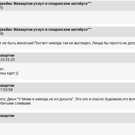
Джеймс Маккартни уснул в лондонском автобусе""
:25
Джеймс Маккартни уснул в лондонском автобусе""
0:09
ит не быть женатым! Пол вот никогда так не выглядел, Линда бы просто не доп
аккартни
 10:31:23
т...
ены едет:))
аккартни
17:53:58
о). Джон:"У Мими я никогда не ел досыта". Это его и спасло.Художник,что во
взбитыми сливками.
аккартни
56