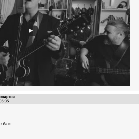
аккартни
:06:35
к бате.