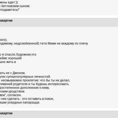
мены едет:))
я битловским сыном:
 подавитесь!"
аккартни
32
ого).
идимому, недолюбленной) тети Мими не каждому по плечу
о и спасло.Художник,что
Джеймс хороший
шно жить в
ать не с Джоном,
ругих суперпопулярных личностей.
е несмываемое проклятие: что бы ты ни делал,
остижений родителя и ты будешь интересовать
оростепенное дополнение к нему.
ским уродством.
вок", согласен.
них сделать - это оставить в покое,
ишки усердных папарацци.
аккартни
40