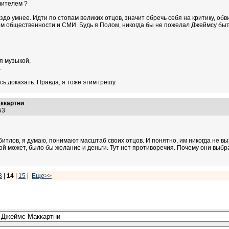
чителем ?
здо умнее. Идти по стопам великих отцов, значит обречь себя на критику, о
 общественности и СМИ. Будь я Полом, никогда бы не пожелал Джеймсу быт
я музыкой,
.
ось доказать. Правда, я тоже этим грешу.
аккартни
:53
итлов, я думаю, понимают масштаб своих отцов. И понятно, им никогда не вы
бой может, было бы желание и деньги. Тут нет противоречия. Почему они вы
3
|
14
|
15
|
Еще>>