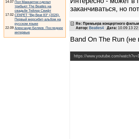
Интересно - может в 
14.07
Пол Маккартни сделал
трибьют The Beatles на
заканчиваться, но п
свадьбе Тейлор Свифт
17.02
СЕКРЕТ "Big Beat 83" (2026).
Первый мерсибит-альбом на
Re: Премьера концертного фильма
русском языке
22.09
Автор:
Beatles4
Дата:
10.09.13 2
Александр Беляев. Последнее
интервью
Band On The Run (не 
https://www.youtube.com/watch?v