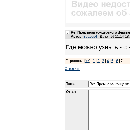
Re: Премьера концертного фильма
Автор:
Beatles4
Дата:
16.11.14 1
Где можно узнать - с
Страницы: [
<<
]
1
|
2
|
3
|
4
|
5
|
6
|
7
Ответить
Тема:
Ответ: