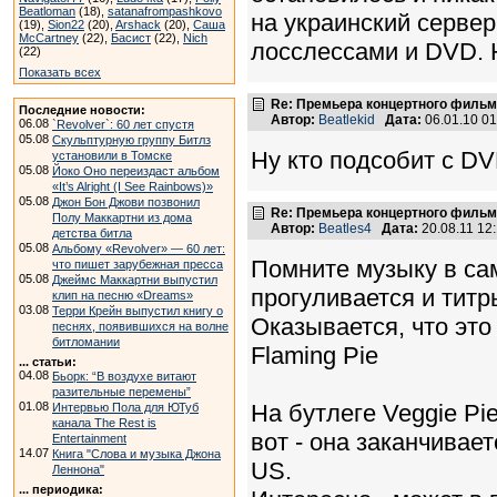
Beatloman
(18),
satanafrompashkovo
на украинский сервер
(19),
Sion22
(20),
Arshack
(20),
Саша
McCartney
(22),
Басист
(22),
Nich
лосслессами и DVD. Н
(22)
Показать всех
Re: Премьера концертного фильма
Последние новости:
Автор:
Beatlekid
Дата:
06.01.10 0
06.08
`Revolver`: 60 лет спустя
05.08
Скульптурную группу Битлз
Ну кто подсобит с D
установили в Томске
05.08
Йоко Оно переиздаст альбом
«It’s Alright (I See Rainbows)»
05.08
Джон Бон Джови позвонил
Re: Премьера концертного фильма
Полу Маккартни из дома
Автор:
Beatles4
Дата:
20.08.11 1
детства битла
05.08
Альбому «Revolver» — 60 лет:
Помните музыку в сам
что пишет зарубежная пресса
05.08
Джеймс Маккартни выпустил
прогуливается и титр
клип на песню «Dreams»
03.08
Терри Крейн выпустил книгу о
Оказывается, что это
песнях, появившихся на волне
битломании
Flaming Pie
... статьи:
04.08
Бьорк: “В воздухе витают
разительные перемены”
01.08
На бутлеге Veggie Pie 
Интервью Пола для ЮТуб
канала The Rest is
вот - она заканчивает
Entertainment
14.07
Книга "Слова и музыка Джона
US.
Леннона"
... периодика: