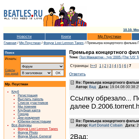
10.10. Мо
Новости
Книги
Мр.Поустман
Главная
/
Мр.Поустман
/
Форум Lost Lennon Tapes
/ Премьера концертного фильма П
Премьера концертного филь
Поиск
Тема:
Пол Маккартни - тур '2005 (The 'US' T
Искать:
Страницы: [
<<
]
1
|
2
|
3
|
4
|
5
|
6
|
7
Советы
Vox populi
Ответить
Re: Премьера концертного фильма
Мр. Поустман
Автор:
Вад
Дата:
19.04.08 00:38
Клуб
Регистрация
Ссылку обрезало... 
Выслать пароль
Список участников
далее D.2006.torrent.
Мы помним
Клубная карта
Города
Дни рождения
Re: Премьера концертного фильма
Юбилеи регистрации
Все форумы
Автор:
Kurt Donald Cobain
Дата:
2
Форум Lost Lennon Tapes
Форум Photo
2Вад:
Форум Music General