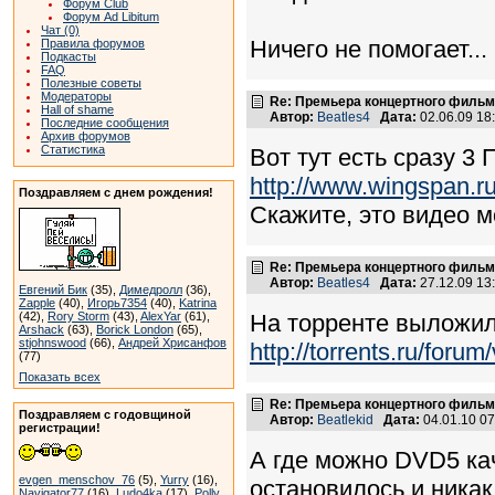
Форум Club
Форум Ad Libitum
Чат (0)
Ничего не помогает...
Правила форумов
Подкасты
FAQ
Полезные советы
Модераторы
Re: Премьера концертного фильма
Hall of shame
Автор:
Beatles4
Дата:
02.06.09 1
Последние сообщения
Архив форумов
Статистика
Вот тут есть сразу 3
http://www.wingspan.ru
Поздравляем с днем рождения!
Скажите, это видео м
Re: Премьера концертного фильма
Автор:
Beatles4
Дата:
27.12.09 1
Евгений Бик
(35),
Димедролл
(36),
Zapple
(40),
Игорь7354
(40),
Katrina
(42),
Rory Storm
(43),
AlexYar
(61),
На торренте выложил
Arshack
(63),
Borick London
(65),
stjohnswood
(66),
Андрей Хрисанфов
http://torrents.ru/for
(77)
Показать всех
Re: Премьера концертного фильма
Поздравляем с годовщиной
Автор:
Beatlekid
Дата:
04.01.10 0
регистрации!
А где можно DVD5 кач
evgen_menschov_76
(5),
Yurry
(16),
остановилось и никак
Navigator77
(16),
Ludo4ka
(17),
Polly