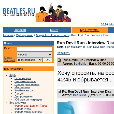
10.10. Мо
Новости
Книги
Мр.Поустман
Главная
/
Мр.Поустман
/
Форум Lost Lennon Tapes
/ Run Devil Run - Interview Disc
Run Devil Run - Interview Dis
Поиск
Тема:
Пол Маккартни - Run Devil Run (1999)
Искать:
Ответить
Советы
Run Devil Run - Interview Disc
Vox populi
Автор:
Beatlekid
Дата:
02.06.06 00
Мр. Поустман
Хочу спросить: на boo
Клуб
40:45 и обрывается..
Регистрация
Выслать пароль
Список участников
Мы помним
Клубная карта
Re: Run Devil Run - Interview Disc
Города
Автор:
Beatlekid
Дата:
02.06.06 0
Дни рождения
Юбилеи регистрации
Все форумы
Форум Lost Lennon Tapes
Форум Photo
Форум Music General