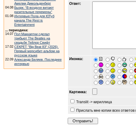
Амелии Димольденберг
Ответ:
04.08
Бьорк: “В воздухе витают
разительные перемены”
01.08
Интервью Пола для ЮТуб
канала The Rest is
Entertainment
... периодика:
14.07
Пол Маккартни сделал
трибьют The Beatles на
свадьбе Тейлор Свифт
17.02
СЕКРЕТ "Big Beat 83" (2026).
Первый мерсибит-альбом на
русском языке
Иконка:
22.09
Александр Беляев. Последнее
интервью
Картинка:
Translit -> кириллица
Прислать мне копии всех ответов