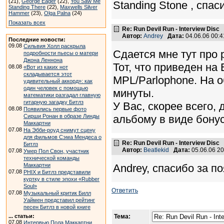
(21),
George Eager
(22),
You Saw Me
Standing Stone , спас
Standing There
(22),
Maxwells Silver
Hammer
(23),
Olga Palna
(24)
Показать всех
Re: Run Devil Run - Interview Disc
Автор:
Andrey
Дата:
04.06.06 00:
Последние новости:
09.08
Сильвия Холл раскрыла
Сдается мне тут про р
подробности пьесы о матери
Джона Леннона
Тот, что приведен на
08.08
«Вот из каких нот
складывается этот
MPL/Parlophone. На о
удивительный аккорд»: как
один человек с помощью
минуты.
математики разгадал главную
гитарную загадку Битлз
У Вас, скорее всего, 
08.08
Появились первые фото
Сирши Ронан в образе Линды
альбому в виде бонус
Маккартни
07.08
На Эбби-роуд снимут сцену
для фильмов Сэма Мендеса о
Re: Run Devil Run - Interview Disc
Битлз
Автор:
Beatlekid
Дата:
05.06.06 2
07.08
Умер Пол Свон, участник
технической команды
Маккартни
Andrey, спасибо за п
07.08
PHIX и Битлз представили
куртку в стиле эпохи «Rubber
Soul»
Ответить
07.08
Музыкальный критик Билл
Уаймен представил рейтинг
песен Битлз в новой книге
... статьи:
Тема:
07.08
Интервью Пола Маккартни