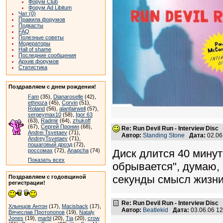
Форум Club
Форум Ad Libitum
Чат (0)
Правила форумов
Подкасты
FAQ
Полезные советы
Модераторы
Hall of shame
Последние сообщения
Архив форумов
Статистика
Поздравляем с днем рождения!
Fam
(35),
Dianaroselle
(42),
ethnoza
(45),
Corvin
(51),
Roland
(56),
alanfairwell
(57),
sergeymax10
(58),
Igor 63
(63),
Radmir
(64),
zhukoff
(67),
Сергей Пронин
(68),
Re: Run Devil Run - Interview Disc
Andrei Tsvetaev
(71),
Автор:
Standing Stone
Дата:
02.06
AndreyTsvetaev
(71),
пошаговый дрозд
(72),
россомах
(72),
Anapcha
(74)
Диск длится 40 минут 
Показать всех
обрывается", думаю, 
секунды смысл жизни
Поздравляем с годовщиной
регистрации!
Re: Run Devil Run - Interview Disc
Хлынцов Антон
(17),
Macisback
(17),
Автор:
Beatlekid
Дата:
03.06.06 1
Вячеслав Протопопов
(19),
Nataly
Jones
(19),
marbl
(20),
Tia
(20),
crow