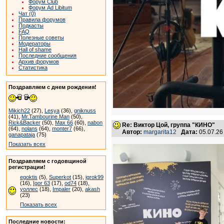
Форум Club
Форум Ad Libitum
Чат (0)
Правила форумов
Подкасты
FAQ
Полезные советы
Модераторы
Hall of shame
Последние сообщения
Архив форумов
Статистика
Поздравляем с днем рождения!
Mikich22
(27),
Lesya
(36),
gniknuss
(41),
Mr.Tambourine Man
(50),
Rick&Backer
(50),
Max 66
(60),
nabon
Re: Виктор Цой, группа "КИНО"
(64),
nolans
(64),
monter7
(66),
Автор:
margarita12
Дата:
05.07.26
ganapataja
(75)
Показать всех
Поздравляем с годовщиной
регистрации!
egoktis
(5),
Superkot
(15),
igrok99
(16),
Igor 63
(17),
od74
(18),
уоллес
(18),
Impaler
(20),
akash
(23)
Показать всех
Последние новости: