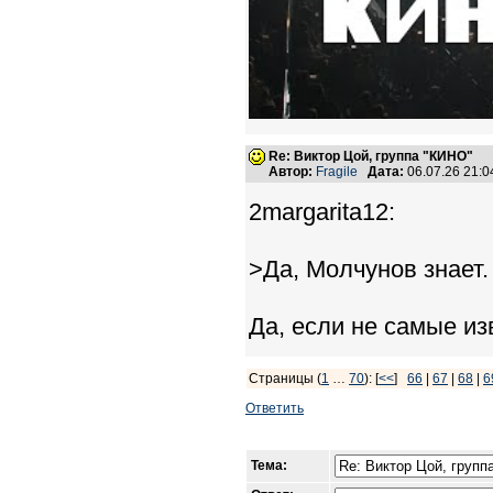
Re: Виктор Цой, группа "КИНО"
Автор:
Fragile
Дата:
06.07.26 21:
2margarita12:
>Да, Молчунов знает.
Да, если не самые из
Страницы (
1
…
70
): [
<<
]
66
|
67
|
68
|
6
Ответить
Тема: