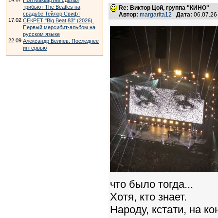
Пол Маккартни сделал
трибьют The Beatles на
Re: Виктор Цой, группа "КИНО"
свадьбе Тейлор Свифт
Автор:
margarita12
Дата:
06.07.26
17.02
СЕКРЕТ "Big Beat 83" (2026).
Первый мерсибит-альбом на
русском языке
22.09
Александр Беляев. Последнее
интервью
что было тогда...
Хотя, кто знает.
Народу, кстати, на ко