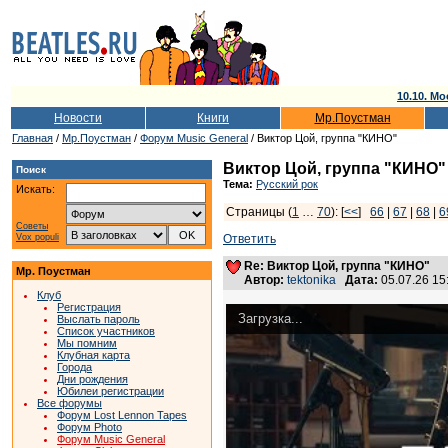
10.10. Мо
Новости
Книги
Мр.Поустман
Главная
/
Мр.Поустман
/
Форум Music General
/ Виктор Цой, группа "КИНО"
Виктор Цой, группа "КИНО"
Поиск
Тема:
Русский рок
Искать:
Страницы (
1
…
70
): [
<<
]
66
|
67
|
68
|
6
Советы
Vox populi
Ответить
Re: Виктор Цой, группа "КИНО"
Мр. Поустман
Автор:
tektonika
Дата:
05.07.26 1
Клуб
Регистрация
Загрузка...
Выслать пароль
Список участников
Мы помним
Клубная карта
Города
Дни рождения
Юбилеи регистрации
Все форумы
Форум Lost Lennon Tapes
Форум Photo
Форум Music General