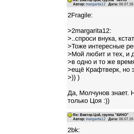
Re: Виктор Цой, группа "КИНО"
Автор:
margarita12
Дата:
06.07.26
2Fragile:
>2margarita12:
>..спроси внука, кста
>Тоже интересные ре
>Мой любит и тех, и 
>в одно и то же врем
>ещё Крафтверк, но э
>)) )
Да, Молчунов знает. 
только Цоя :))
Re: Виктор Цой, группа "КИНО"
Автор:
margarita12
Дата:
06.07.26
2bk: