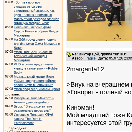
08.08
«Вот из каких нот
складывается этот
удивительный аккорд»: как
один человек с помощью
математики разгадал главную
гитарную загадку Битлз
08.08
Появились первые фото
Сирши Ронан в образе Линды
Маккартни
07.08
На Эбби-роуд снимут сцену
для фильмов Сэма Мендеса о
Битлз
07.08
Умер Пол Свон, участник
Re: Виктор Цой, группа "КИНО"
технической команды
Автор:
Fragile
Дата:
05.07.26 23:
Маккартни
07.08
PHIX и Битлз представили
2margarita12:
куртку в стиле эпохи «Rubber
Soul»
07.08
Музыкальный критик Билл
Уаймен представил рейтинг
>Внук на вчерашнем 
песен Битлз в новой книге
07.08
Умер продюсер Уильям Орбит
>Говорит - полный во
... статьи:
07.08
Интервью Пола Маккартни
Амелии Димольденберг
Киноман!
04.08
Бьорк: “В воздухе витают
разительные перемены”
Мой младший тоже Ки
01.08
Интервью Пола для ЮТуб
канала The Rest is
интересуется этой гр
Entertainment
... периодика:
14.07