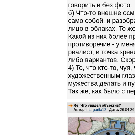
говорить и без фото.
б) Что-то внешне осм
само собой, и разобр
лицо в облаках. То ж
Какой из них более п
противоречие - у меня
реалист, и точка зрен
либо вариантов. Скор
4) То, что кто-то, чу
художественным глаз
мужества делать и пу
Так же, как было с п
Re: Что увидел объектив?
Автор:
margarita12
Дата:
26.04.26