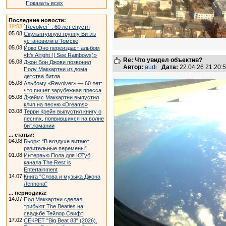
Показать всех
Последние новости:
19:53
`Revolver` : 60 лет спустя
05.08
Скульптурную группу Битлз
установили в Томске
05.08
Йоко Оно переиздаст альбом
«It’s Alright (I See Rainbows)»
Re: Что увидел объектив?
05.08
Джон Бон Джови позвонил
Автор:
audi
Дата:
22.04.26 21:20
Полу Маккартни из дома
детства битла
05.08
Альбому «Revolver» — 60 лет:
что пишет зарубежная пресса
05.08
Джеймс Маккартни выпустил
клип на песню «Dreams»
03.08
Терри Крейн выпустил книгу о
песнях, появившихся на волне
битломании
... статьи:
04.08
Бьорк: “В воздухе витают
разительные перемены”
01.08
Интервью Пола для ЮТуб
канала The Rest is
Entertainment
14.07
Книга "Слова и музыка Джона
Леннона"
... периодика:
14.07
Пол Маккартни сделал
трибьют The Beatles на
свадьбе Тейлор Свифт
17.02
СЕКРЕТ "Big Beat 83" (2026).