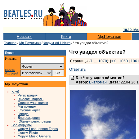
10.10. Мо
Новости
Книги
Мр.Поустман
Главная
/
Мр.Поустман
/
Форум Ad Libitum
/ Что увидел объектив?
Что увидел объектив?
Поиск
Искать:
Страницы (
1
…
1070
): [
<<
]
1060
|
106
Ответить
Советы
Vox populi
Re: Что увидел объектив?
Автор:
Битломан
Дата:
22.04.26 
Мр. Поустман
Клуб
Регистрация
Выслать пароль
Список участников
Мы помним
Клубная карта
Города
Дни рождения
Юбилеи регистрации
Все форумы
Форум Lost Lennon Tapes
Форум Photo
Форум Music General