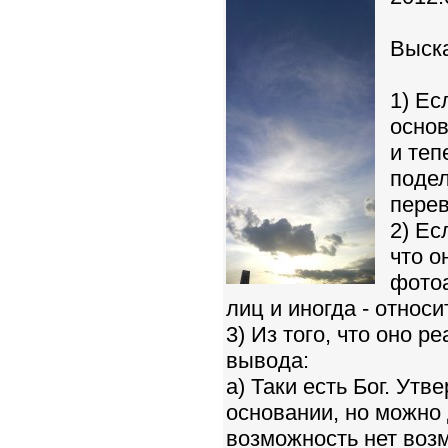
Выска
1) Ес
основ
и теп
подел
перев
2) Ес
что о
фотоа
лиц и иногда - относи
3) Из того, что оно 
вывода:
а) Таки есть Бог. Ут
основании, но можно 
возможность нет воз