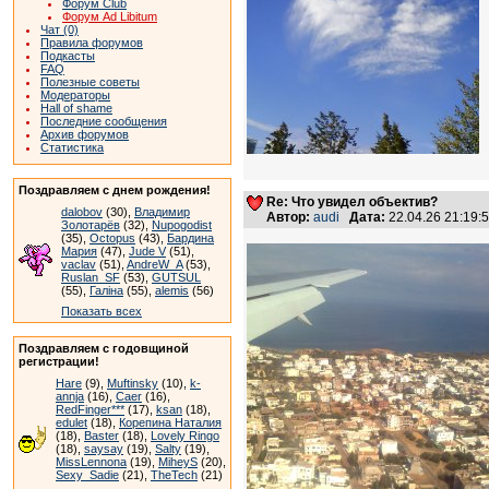
Форум Club
Форум Ad Libitum
Чат (0)
Правила форумов
Подкасты
FAQ
Полезные советы
Модераторы
Hall of shame
Последние сообщения
Архив форумов
Статистика
Поздравляем с днем рождения!
Re: Что увидел объектив?
dalobov
(30),
Владимир
Автор:
audi
Дата:
22.04.26 21:19
Золотарёв
(32),
Nupogodist
(35),
Octopus
(43),
Бардина
Мария
(47),
Jude V
(51),
vaclav
(51),
AndreW_A
(53),
Ruslan_SF
(53),
GUTSUL
(55),
Галіна
(55),
alemis
(56)
Показать всех
Поздравляем с годовщиной
регистрации!
Hare
(9),
Muftinsky
(10),
k-
annja
(16),
Caer
(16),
RedFinger***
(17),
ksan
(18),
edulet
(18),
Корепина Наталия
(18),
Baster
(18),
Lovely Ringo
(18),
saysay
(19),
Salty
(19),
MissLennona
(19),
MiheyS
(20),
Sexy_Sadie
(21),
TheTech
(21)