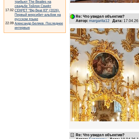
трибьют The Beatles на
свадьбе Тейлор Свифт
17.02
СЕКРЕТ "Big Beat 83" (2026).
Первый мерсибит-альбом на
Re: Что увидел объектив?
русском языке
Автор:
margarita12
Дата:
17.04.26
22.09
Александр Беляев. Последнее
интервью
Re: Что увидел объектив?