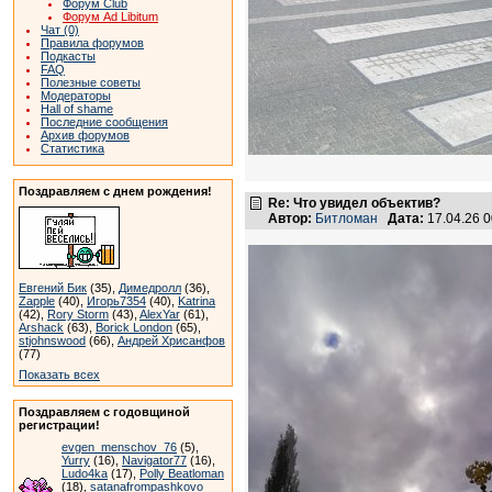
Форум Club
Форум Ad Libitum
Чат (0)
Правила форумов
Подкасты
FAQ
Полезные советы
Модераторы
Hall of shame
Последние сообщения
Архив форумов
Статистика
Поздравляем с днем рождения!
Re: Что увидел объектив?
Автор:
Битломан
Дата:
17.04.26 
Евгений Бик
(35),
Димедролл
(36),
Zapple
(40),
Игорь7354
(40),
Katrina
(42),
Rory Storm
(43),
AlexYar
(61),
Arshack
(63),
Borick London
(65),
stjohnswood
(66),
Андрей Хрисанфов
(77)
Показать всех
Поздравляем с годовщиной
регистрации!
evgen_menschov_76
(5),
Yurry
(16),
Navigator77
(16),
Ludo4ka
(17),
Polly Beatloman
(18),
satanafrompashkovo