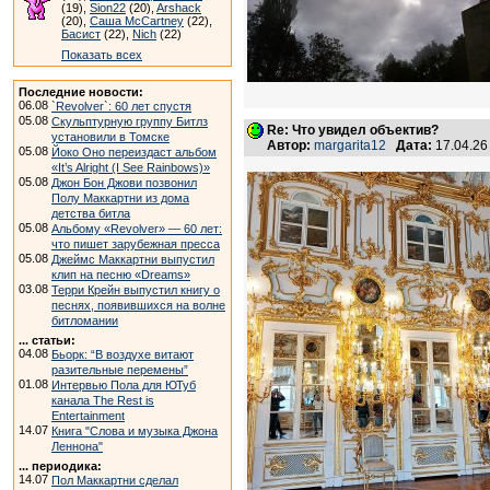
(19),
Sion22
(20),
Arshack
(20),
Саша McCartney
(22),
Басист
(22),
Nich
(22)
Показать всех
Последние новости:
06.08
`Revolver`: 60 лет спустя
05.08
Скульптурную группу Битлз
Re: Что увидел объектив?
установили в Томске
Автор:
margarita12
Дата:
17.04.26
05.08
Йоко Оно переиздаст альбом
«It’s Alright (I See Rainbows)»
05.08
Джон Бон Джови позвонил
Полу Маккартни из дома
детства битла
05.08
Альбому «Revolver» — 60 лет:
что пишет зарубежная пресса
05.08
Джеймс Маккартни выпустил
клип на песню «Dreams»
03.08
Терри Крейн выпустил книгу о
песнях, появившихся на волне
битломании
... статьи:
04.08
Бьорк: “В воздухе витают
разительные перемены”
01.08
Интервью Пола для ЮТуб
канала The Rest is
Entertainment
14.07
Книга "Слова и музыка Джона
Леннона"
... периодика:
14.07
Пол Маккартни сделал