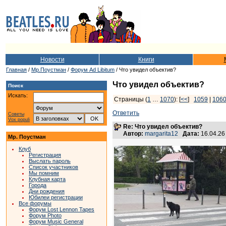
Новости
Книги
Главная
/
Мр.Поустман
/
Форум Ad Libitum
/ Что увидел объектив?
Что увидел объектив?
Поиск
Искать:
Страницы (
1
…
1070
): [
<<
]
1059
|
106
Ответить
Советы
Vox populi
Re: Что увидел объектив?
Автор:
margarita12
Дата:
16.04.26
Мр. Поустман
Клуб
Регистрация
Выслать пароль
Список участников
Мы помним
Клубная карта
Города
Дни рождения
Юбилеи регистрации
Все форумы
Форум Lost Lennon Tapes
Форум Photo
Форум Music General