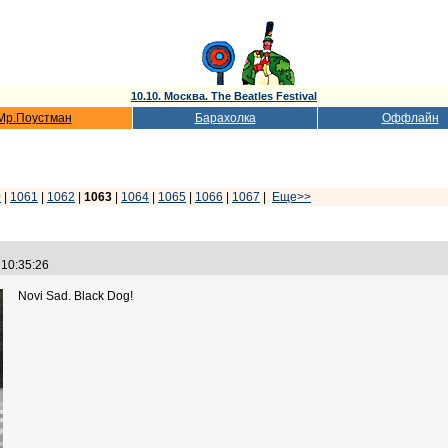
10.10. Москва. The Beatles Festival
Мр.Поустман
Барахолка
Оффлайн
0
|
1061
|
1062
|
1063
|
1064
|
1065
|
1066
|
1067
|
Еще>>
 10:35:26
Novi Sad. Black Dog!