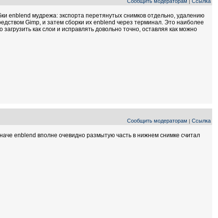
Сообщить модераторам
Ссылка
|
бки enblend мудрежа: зкспорта перетянутых снимков отдельно, удалению
едством Gimp, и затем сборки их enblend через терминал. Это наиболее
о загрузить как слои и исправлять довольно точно, оставляя как можно
Сообщить модераторам
Ссылка
|
иначе enblend вполне очевидно размытую часть в нижнем снимке считал