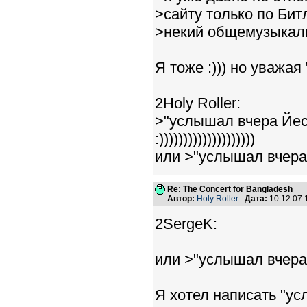
>сайту только по Бит
>некий общемузыкаль
Я тоже :))) но уважая
2Holy Roller:
>"услышал вчера Йес
:))))))))))))))))))))
или >"услышал вчера 
Re: The Concert for Bangladesh
Автор:
Holy Roller
Дата:
10.12.07
2SergeK:
или >"услышал вчера 
Я хотел написать "ус