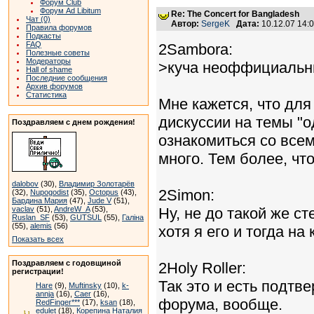
Форум Club
Форум Ad Libitum
Re: The Concert for Bangladesh
Чат (0)
Автор:
SergeK
Дата:
10.12.07 14
Правила форумов
Подкасты
FAQ
2Sambora:
Полезные советы
Модераторы
>куча неоффициальн
Hall of shame
Последние сообщения
Архив форумов
Статистика
Мне кажется, что для
дискуссии на темы "о
Поздравляем с днем рождения!
ознакомиться со все
много. Тем более, что
dalobov
(30),
Владимир Золотарёв
2Simon:
(32),
Nupogodist
(35),
Octopus
(43),
Бардина Мария
(47),
Jude V
(51),
vaclav
(51),
AndreW_A
(53),
Ну, не до такой же с
Ruslan_SF
(53),
GUTSUL
(55),
Галіна
(55),
alemis
(56)
хотя я его и тогда на
Показать всех
Поздравляем с годовщиной
2Holy Roller:
регистрации!
Так это и есть подтве
Hare
(9),
Muftinsky
(10),
k-
annja
(16),
Caer
(16),
форума, вообще.
RedFinger***
(17),
ksan
(18),
edulet
(18),
Корепина Наталия