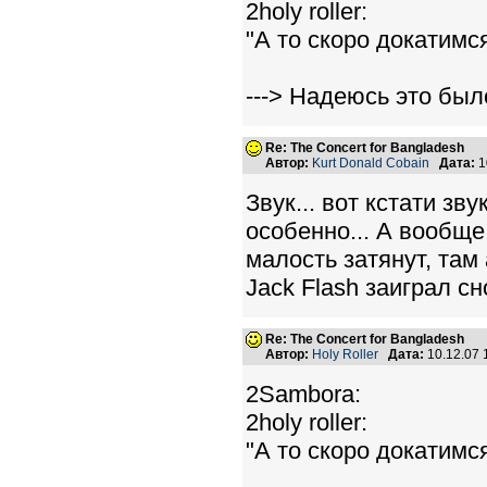
2holy roller:
"А то скоро докатимс
---> Надеюсь это было
Re: The Concert for Bangladesh
Автор:
Kurt Donald Cobain
Дата:
1
Звук... вот кстати зву
особенно... А вообще
малость затянут, там
Jack Flash заиграл сно
Re: The Concert for Bangladesh
Автор:
Holy Roller
Дата:
10.12.07
2Sambora:
2holy roller:
"А то скоро докатимс