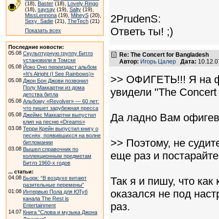
(18),
Baster
(18),
Lovely Ringo
(18),
saysay
(19),
Salty
(19),
MissLennona
(19),
MiheyS
(20),
2PrudenS:
Sexy_Sadie
(21),
TheTech
(21)
Ответь ты! ;)
Показать всех
Последние новости:
05.08
Скульптурную группу Битлз
Re: The Concert for Bangladesh
установили в Томске
Автор:
Игорь Цалер
Дата:
10.12.0
05.08
Йоко Оно переиздаст альбом
«It’s Alright (I See Rainbows)»
>> ОФИГЕТЬ!!! Я на 
05.08
Джон Бон Джови позвонил
Полу Маккартни из дома
увидели "The Concert 
детства битла
05.08
Альбому «Revolver» — 60 лет:
что пишет зарубежная пресса
05.08
Да ладно Вам офигев
Джеймс Маккартни выпустил
клип на песню «Dreams»
03.08
Терри Крейн выпустил книгу о
песнях, появившихся на волне
>> Поэтому, не судит
битломании
03.08
Вышел справочник по
еще раз и постарайте
коллекционным предметам
Битлз 1960-х годов
... статьи:
04.08
Бьорк: “В воздухе витают
Так я и пишу, что как
разительные перемены”
оказался не под наст
01.08
Интервью Пола для ЮТуб
канала The Rest is
раз.
Entertainment
14.07
Книга "Слова и музыка Джона