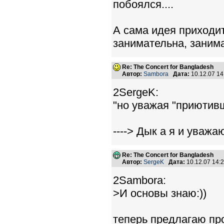
побоялся....
А сама идея приходит
занимательна, занима
Re: The Concert for Bangladesh
Автор:
Sambora
Дата:
10.12.07 1
2SergeK:
"но уважая "приютивш
----> Дык а я и уважа
Re: The Concert for Bangladesh
Автор:
SergeK
Дата:
10.12.07 14
2Sambora:
>И основы знаю:))
теперь предлагаю пр