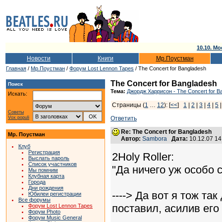
10.10. Мо
Новости
Книги
Мр.Поустман
Главная
/
Мр.Поустман
/
Форум Lost Lennon Tapes
/ The Concert for Bangladesh
The Concert for Bangladesh
Поиск
Тема:
Джордж Харрисон - The Concert for B
Искать:
Страницы (
1
…
12
): [
<<
]
1
|
2
|
3
|
4
|
5
Советы
Vox populi
Ответить
Re: The Concert for Bangladesh
Мр. Поустман
Автор:
Sambora
Дата:
10.12.07 1
Клуб
Регистрация
2Holy Roller:
Выслать пароль
Список участников
"Да ничего уж особо ст
Мы помним
Клубная карта
Города
Дни рождения
----> Да вот я тож та
Юбилеи регистрации
Все форумы
поставил, асилив его
Форум Lost Lennon Tapes
Форум Photo
Форум Music General