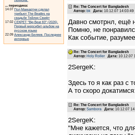
Леннона"
... периодика:
Re: The Concert for Bangladesh
14.07
Пол Маккартни сделал
Автор:
bk
Дата:
10.12.07 14:03:4
трибьют The Beatles на
свадьбе Тейлор Свифт
Давно смотрнл, ещё 
17.02
СЕКРЕТ "Big Beat 83" (2026).
Первый мерсибит-альбом на
Помню, не понравилс
русском языке
22.09
Александр Беляев. Последнее
Как событие, разумее
интервью
Re: The Concert for Bangladesh
Автор:
Holy Roller
Дата:
10.12.07
2SergeK:
Здесь то я как раз с 
А то скоро докатимся
Re: The Concert for Bangladesh
Автор:
Sambora
Дата:
10.12.07 1
2SergeK:
"Мне кажется, что дл