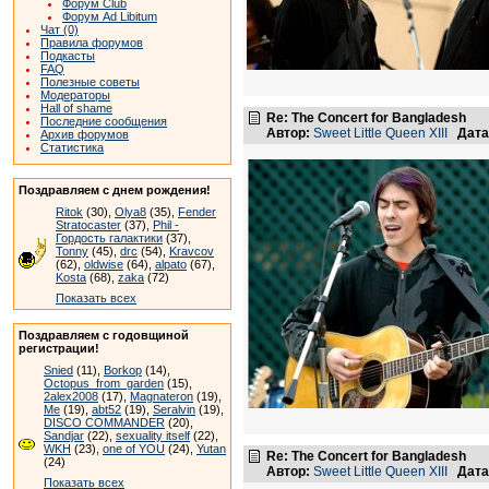
Форум Club
Форум Ad Libitum
Чат (0)
Правила форумов
Подкасты
FAQ
Полезные советы
Модераторы
Hall of shame
Re: The Concert for Bangladesh
Последние сообщения
Автор:
Sweet Little Queen XIII
Дата
Архив форумов
Статистика
Поздравляем с днем рождения!
Ritok
(30),
Olya8
(35),
Fender
Stratocaster
(37),
Phil -
Гордость галактики
(37),
Tonny
(45),
drc
(54),
Kravcov
(62),
oldwise
(64),
alpato
(67),
Kosta
(68),
zaka
(72)
Показать всех
Поздравляем с годовщиной
регистрации!
Snied
(11),
Borkop
(14),
Octopus_from_garden
(15),
2alex2008
(17),
Magnateron
(19),
Me
(19),
abt52
(19),
Seralvin
(19),
DISCO COMMANDER
(20),
Sandjar
(22),
sexuality itself
(22),
WKH
(23),
one of YOU
(24),
Yutan
Re: The Concert for Bangladesh
(24)
Автор:
Sweet Little Queen XIII
Дата
Показать всех