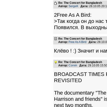
Re: The Concert for Bangladesh
Автор:
SergeK
Дата:
28.10.05 20
2Free As A Bird:
>Так когда он до нас
Появился. В выходны
Re: The Concert for Bangladesh
Автор:
Free As A Bird
Дата:
28.10.
Клёво ! :) Значит и н
Re: The Concert for Bangladesh
Автор:
Corvin
Дата:
29.10.05 15:
BROADCAST TIMES 
REVISITED
The documentary "The 
Harrison and friends" i
next two months.