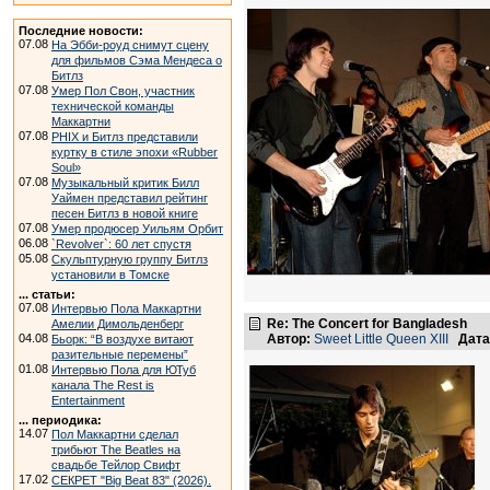
Последние новости:
07.08
На Эбби-роуд снимут сцену
для фильмов Сэма Мендеса о
Битлз
07.08
Умер Пол Свон, участник
технической команды
Маккартни
07.08
PHIX и Битлз представили
куртку в стиле эпохи «Rubber
Soul»
07.08
Музыкальный критик Билл
Уаймен представил рейтинг
песен Битлз в новой книге
07.08
Умер продюсер Уильям Орбит
06.08
`Revolver`: 60 лет спустя
05.08
Скульптурную группу Битлз
установили в Томске
... статьи:
07.08
Интервью Пола Маккартни
Re: The Concert for Bangladesh
Амелии Димольденберг
04.08
Автор:
Sweet Little Queen XIII
Дата
Бьорк: “В воздухе витают
разительные перемены”
01.08
Интервью Пола для ЮТуб
канала The Rest is
Entertainment
... периодика:
14.07
Пол Маккартни сделал
трибьют The Beatles на
свадьбе Тейлор Свифт
17.02
СЕКРЕТ "Big Beat 83" (2026).