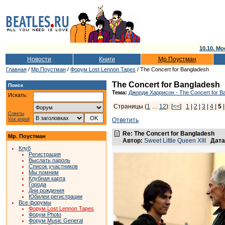
10.10. Мо
Новости
Книги
Мр.Поустман
Главная
/
Мр.Поустман
/
Форум Lost Lennon Tapes
/ The Concert for Bangladesh
The Concert for Bangladesh
Поиск
Тема:
Джордж Харрисон - The Concert for B
Искать:
Страницы (
1
…
12
): [
<<
]
1
|
2
|
3
|
4
|
5
Советы
Vox populi
Ответить
Re: The Concert for Bangladesh
Мр. Поустман
Автор:
Sweet Little Queen XIII
Дата
Клуб
Регистрация
Выслать пароль
Список участников
Мы помним
Клубная карта
Города
Дни рождения
Юбилеи регистрации
Все форумы
Форум Lost Lennon Tapes
Форум Photo
Форум Music General