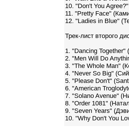
10. "Don't You Agree
11. "Pretty Face" (Кам
12. "Ladies in Blue" (
Трек-лист второго ди
1. "Dancing Together"
2. "Men Will Do Anyth
3. "The Whole Man" (
4. "Never So Big" (Сий
5. "Please Don't" (Sant
6. "American Troglody
7. "Solano Avenue" (Н
8. "Order 1081" (Ната
9. "Seven Years" (Дэ
10. "Why Don't You L