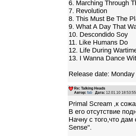
6. Marching Through T
7. Revolution
8. This Must Be The P
9. What A Day That W
10. Descondido Soy
11. Like Humans Do
12. Life During Wartim
13. I Wanna Dance W
Release date: Monday
Re: Talking Heads
Автор:
fab
Дата:
12.01.10 18:53:
Primal Scream ,к сожа
В его отсутствие под
Начну с того,что дам
Sense".