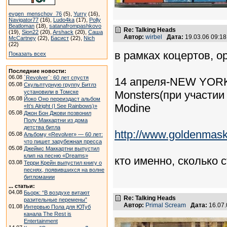
evgen_menschov_76
(5),
Yurry
(16),
Navigator77
(16),
Ludo4ka
(17),
Polly
Beatloman
(18),
satanafrompashkovo
Re: Talking Heads
(19),
Sion22
(20),
Arshack
(20),
Саша
Автор:
wirbel
Дата:
19.03.06 09:1
McCartney
(22),
Басист
(22),
Nich
(22)
в рамках коцертов, о
Показать всех
Последние новости:
06.08
`Revolver`: 60 лет спустя
14 апреля-NEW YORK 
05.08
Скульптурную группу Битлз
установили в Томске
Monsters(при участии
05.08
Йоко Оно переиздаст альбом
Modine
«It’s Alright (I See Rainbows)»
05.08
Джон Бон Джови позвонил
Полу Маккартни из дома
детства битла
http://www.goldenmask
05.08
Альбому «Revolver» — 60 лет:
что пишет зарубежная пресса
05.08
Джеймс Маккартни выпустил
клип на песню «Dreams»
кто именно, сколько с
03.08
Терри Крейн выпустил книгу о
песнях, появившихся на волне
битломании
... статьи:
04.08
Бьорк: “В воздухе витают
Re: Talking Heads
разительные перемены”
Автор:
Primal Scream
Дата:
16.07
01.08
Интервью Пола для ЮТуб
канала The Rest is
Entertainment