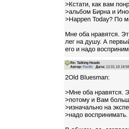
>Кстати, как вам по
>альбом Бирна и Ино 
>Happen Today? По мн
Мне оба нравятся. Э
лег на душу. А первы
его и надо восприним
Re: Talking Heads
Автор:
Pacific
Дата:
12.01.10 19:
2Old Bluesman:
>Мне оба нравятся. Э
>потому и Вам больше
>изначально на экспе
>надо воспринимать.