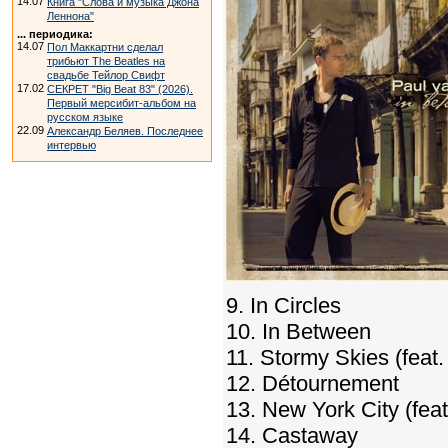
14.07
Книга "Слова и музыка Джона
Леннона"
... периодика:
14.07
Пол Маккартни сделал
трибьют The Beatles на
свадьбе Тейлор Свифт
17.02
СЕКРЕТ "Big Beat 83" (2026).
Первый мерсибит-альбом на
русском языке
22.09
Александр Беляев. Последнее
интервью
9. In Circles
10. In Between
11. Stormy Skies (fea
12. Détournement
13. New York City (fea
14. Castaway