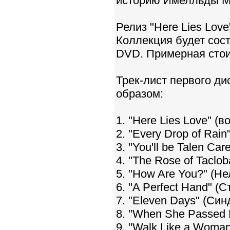
историю Имелльды Ма
Релиз "Here Lies Lov
Коллекция будет сост
DVD. Примерная стоим
Трек-лист первого ди
образом:
1. "Here Lies Love" (
2. "Every Drop of Rai
3. "You'll be Talen Car
4. "The Rose of Taclo
5. "How Are You?" (Н
6. "A Perfect Hand" (
7. "Eleven Days" (Cин
8. "When She Passed 
9. "Walk Like a Woma