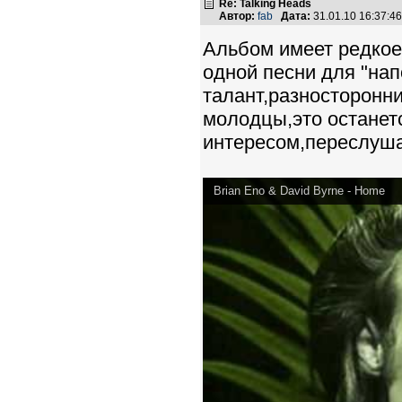
Re: Talking Heads
Автор:
fab
Дата:
31.01.10 16:37:
Альбом имеет редкое
одной песни для "нап
талант,разносторонни
молодцы,это остане
интересом,переслуша
Brian Eno & David Byrne - Home