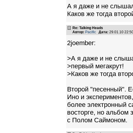
А я даже и не слышал
Каков же тогда втор
Re: Talking Heads
Автор:
Pacific
Дата:
29.01.10 22:
2joember:
>А я даже и не слыша
>первый мегакрут!
>Каков же тогда вто
Второй "песенный". Е
Ино и экспериментов,
более электронный са
восторге, но альбом 
с Полом Саймоном.