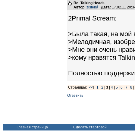
Re: Talking Heads
Автор:
zistebá
Дата:
17.02.11 20:
2Primal Scream:
>Была такая, на мой 
>Мелодичная, изобре
>Мне они очень нрав
>кому нравятся Talki
Полностью поддержи
Страницы: [
<<
]
1
|
2
|
3
|
4
|
5
|
6
|
7
|
8
|
Ответить
Главная страница
Сделать стартовой