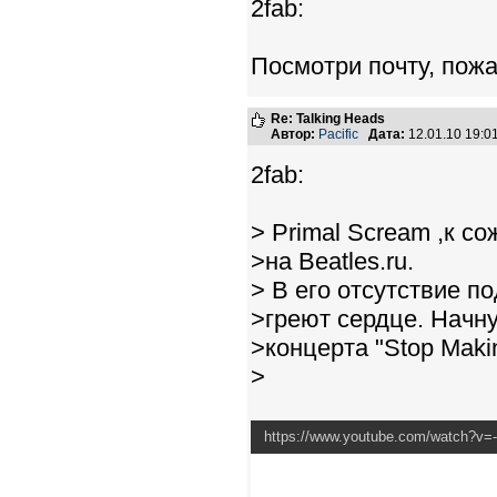
2fab:
Посмотри почту, пожа
Re: Talking Heads
Автор:
Pacific
Дата:
12.01.10 19:
2fab:
> Primal Scream ,к с
>на Beatles.ru.
> В его отсутствие п
>греют сердце. Начну
>концерта "Stop Maki
>
https://www.youtube.com/watch?v=