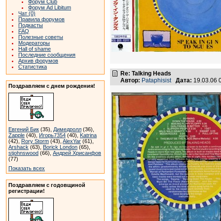
Форум Club
Форум Ad Libitum
Чат (0)
Правила форумов
Подкасты
FAQ
Полезные советы
Модераторы
Hall of shame
Последние сообщения
Архив форумов
Статистика
Re: Talking Heads
Автор:
Pataphisist
Дата:
19.03.06 
Поздравляем с днем рождения!
Евгений Бик
(35),
Димедролл
(36),
Zapple
(40),
Игорь7354
(40),
Katrina
(42),
Rory Storm
(43),
AlexYar
(61),
Arshack
(63),
Borick London
(65),
stjohnswood
(66),
Андрей Хрисанфов
(77)
Показать всех
Поздравляем с годовщиной
регистрации!