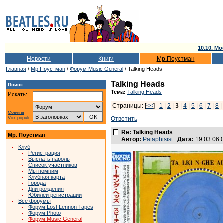
10.10. Мо
Новости
Книги
Мр.Поустман
Главная
/
Мр.Поустман
/
Форум Music General
/ Talking Heads
Talking Heads
Поиск
Тема:
Talking Heads
Искать:
Страницы: [
<<
]
1
|
2
|
3
|
4
|
5
|
6
|
7
|
8
|
Советы
Vox populi
Ответить
Re: Talking Heads
Мр. Поустман
Автор:
Pataphisist
Дата:
19.03.06 
Клуб
Регистрация
Выслать пароль
Список участников
Мы помним
Клубная карта
Города
Дни рождения
Юбилеи регистрации
Все форумы
Форум Lost Lennon Tapes
Форум Photo
Форум Music General