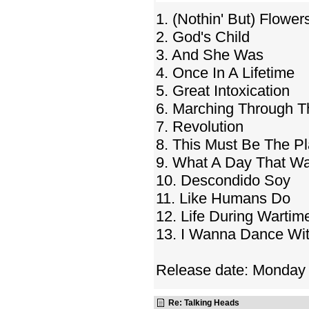
1. (Nothin' But) Flower
2. God's Child
3. And She Was
4. Once In A Lifetime
5. Great Intoxication
6. Marching Through T
7. Revolution
8. This Must Be The P
9. What A Day That W
10. Descondido Soy
11. Like Humans Do
12. Life During Wartim
13. I Wanna Dance W
Release date: Monday
Re: Talking Heads