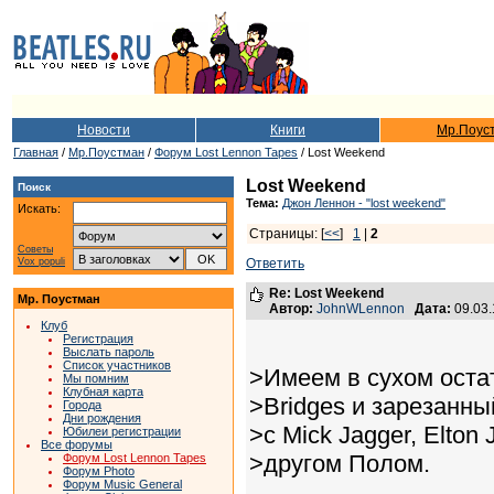
Новости
Книги
Мр.Поус
Главная
/
Мр.Поустман
/
Форум Lost Lennon Tapes
/ Lost Weekend
Lost Weekend
Поиск
Тема:
Джон Леннон - "lost weekend"
Искать:
Страницы: [
<<
]
1
|
2
Советы
Vox populi
Ответить
Re: Lost Weekend
Мр. Поустман
Автор:
JohnWLennon
Дата:
09.03
Клуб
Регистрация
Выслать пароль
Список участников
>Имеем в сухом остат
Мы помним
Клубная карта
>Bridges и зарезанны
Города
Дни рождения
>с Mick Jagger, Elton
Юбилеи регистрации
Все форумы
>другом Полом.
Форум Lost Lennon Tapes
Форум Photo
Форум Music General