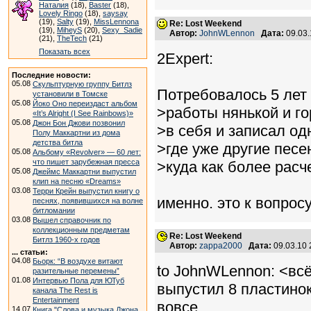
Наталия
(18),
Baster
(18),
Lovely Ringo
(18),
saysay
(19),
Salty
(19),
MissLennona
Re: Lost Weekend
(19),
MiheyS
(20),
Sexy_Sadie
Автор:
JohnWLennon
Дата:
09.03
(21),
TheTech
(21)
Показать всех
2Expert:
Последние новости:
05.08
Скульптурную группу Битлз
Потребовалось 5 лет
установили в Томске
05.08
Йоко Оно переиздаст альбом
>работы нянькой и г
«It’s Alright (I See Rainbows)»
05.08
Джон Бон Джови позвонил
>в себя и записал од
Полу Маккартни из дома
детства битла
>где уже другие пес
05.08
Альбому «Revolver» — 60 лет:
что пишет зарубежная пресса
>куда как более расч
05.08
Джеймс Маккартни выпустил
клип на песню «Dreams»
03.08
Терри Крейн выпустил книгу о
именно. это к вопросу
песнях, появившихся на волне
битломании
03.08
Вышел справочник по
коллекционным предметам
Re: Lost Weekend
Битлз 1960-х годов
Автор:
zappa2000
Дата:
09.03.10
... статьи:
04.08
Бьорк: “В воздухе витают
to JohnWLennon: <всё 
разительные перемены”
01.08
Интервью Пола для ЮТуб
выпустил 8 пластинок
канала The Rest is
Entertainment
вовсе.
14.07
Книга "Слова и музыка Джона