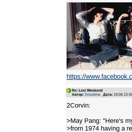
https://www.facebook
Re: Lost Weekend
Автор:
Xmastime
Дата:
19.06.15 
2Corvin:
>May Pang: "Here's my 
>from 1974 having a re