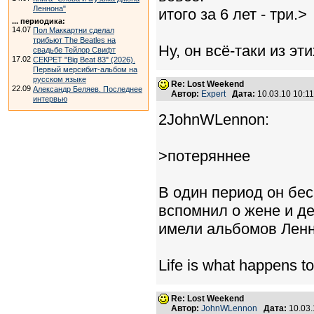
Леннона"
итого за 6 лет - три.>
... периодика:
14.07
Пол Маккартни сделал
трибьют The Beatles на
Ну, он всё-таки из эт
свадьбе Тейлор Свифт
17.02
СЕКРЕТ "Big Beat 83" (2026).
Первый мерсибит-альбом на
русском языке
Re: Lost Weekend
22.09
Александр Беляев. Последнее
Автор:
Expert
Дата:
10.03.10 10:
интервью
2JohnWLennon:
>потеряннее
В один период он бес
вспомнил о жене и де
имели альбомов Ленно
Life is what happens t
Re: Lost Weekend
Автор:
JohnWLennon
Дата:
10.03.