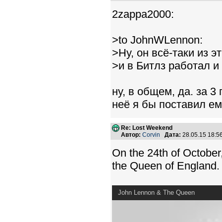
2zappa2000:
>to JohnWLennon:
>Ну, он всё-таки из эт
>и в Битлз работал и 
ну, в общем, да. за 3 
неё я бы поставил ем
Re: Lost Weekend
Автор:
Corvin
Дата:
28.05.15 18:
On the 24th of October
the Queen of England. 
John Lennon & The Queen