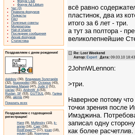
Форум Club
Форум Ad Libitum
всё равно содержатель
Чат (0)
Правила форумов
пластинок, два из ко
Подкасты
FAQ
итого за 6 лет - три.
Полезные советы
Модераторы
а тут за полтора - п
Hall of shame
Последние сообщения
великолепнейшие Ст
Архив форумов
Статистика
Поздравляем с днем рождения!
Re: Lost Weekend
Автор:
Expert
Дата:
09.03.10 18:
2JohnWLennon:
dalobov
(30),
Владимир Золотарёв
>три.
(32),
Nupogodist
(35),
Octopus
(43),
Бардина Мария
(47),
Jude V
(51),
vaclav
(51),
AndreW_A
(53),
Ruslan_SF
(53),
GUTSUL
(55),
Галіна
(55),
alemis
(56)
Наверное потому что
Показать всех
точки зрения после И
Поздравляем с годовщиной
Имэджина. Потребова
регистрации!
записал одну сторону
Hare
(9),
Muftinsky
(10),
k-
annja
(16),
Caer
(16),
как более расчетлив.
RedFinger***
(17),
ksan
(18),
edulet
(18),
Корепина