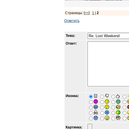
Страницы: [
<<
]
1
|
2
Ответить
Тема:
Ответ:
Иконка:
Картинка: