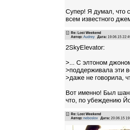
Супер! Я думал, что 
всем известного джем
Re: Lost Weekend
Автор:
Audrey
Дата:
19.06.15 22:
2SkyElevator:
>... С элтоном джоно
>поддерживала эти в
>даже не говорила, ч
Вот именно! Был шанс
что, по убеждению Йо
Re: Lost Weekend
Автор:
neboslov
Дата:
20.06.15 1