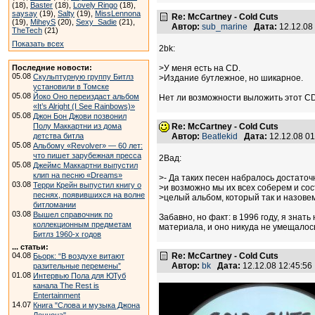
(18),
Baster
(18),
Lovely Ringo
(18),
saysay
(19),
Salty
(19),
MissLennona
Re: McCartney - Cold Cuts
(19),
MiheyS
(20),
Sexy_Sadie
(21),
Автор:
sub_marine
Дата:
12.12.08
TheTech
(21)
Показать всех
2bk:
Последние новости:
>У меня есть на CD.
05.08
Скульптурную группу Битлз
>Издание бутлежное, но шикарное.
установили в Томске
05.08
Йоко Оно переиздаст альбом
Нет ли возможности выложить этот CD
«It’s Alright (I See Rainbows)»
05.08
Джон Бон Джови позвонил
Полу Маккартни из дома
Re: McCartney - Cold Cuts
детства битла
Автор:
Beatlekid
Дата:
12.12.08 0
05.08
Альбому «Revolver» — 60 лет:
что пишет зарубежная пресса
2Вад:
05.08
Джеймс Маккартни выпустил
клип на песню «Dreams»
>- Да таких песен набралось достаточ
03.08
Терри Крейн выпустил книгу о
>и возможно мы их всех соберем и сос
песнях, появившихся на волне
>целый альбом, который так и назове
битломании
03.08
Вышел справочник по
Забавно, но факт: в 1996 году, я знат
коллекционным предметам
материала, и оно никуда не умещалось
Битлз 1960-х годов
... статьи:
04.08
Re: McCartney - Cold Cuts
Бьорк: “В воздухе витают
Автор:
bk
Дата:
12.12.08 12:45:5
разительные перемены”
01.08
Интервью Пола для ЮТуб
канала The Rest is
Entertainment
14.07
Книга "Слова и музыка Джона