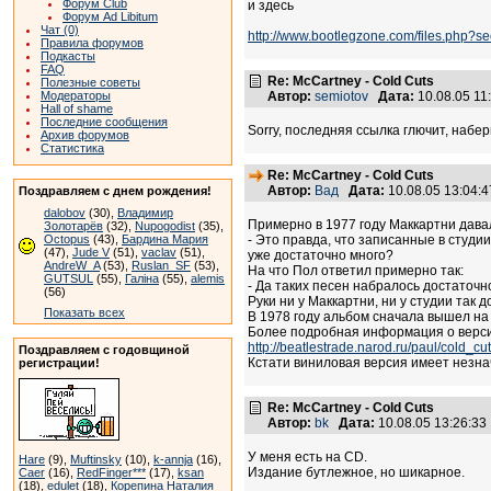
Форум Club
и здесь
Форум Ad Libitum
Чат (0)
http://www.bootlegzone.com/files.php?s
Правила форумов
Подкасты
FAQ
Re: McCartney - Cold Cuts
Полезные советы
Модераторы
Автор:
semiotov
Дата:
10.08.05 1
Hall of shame
Последние сообщения
Sorry, последняя ссылка глючит, набери
Архив форумов
Статистика
Re: McCartney - Cold Cuts
Автор:
Вад
Дата:
10.08.05 13:04
Поздравляем с днем рождения!
dalobov
(30),
Владимир
Примерно в 1977 году Маккартни дава
Золотарёв
(32),
Nupogodist
(35),
Octopus
(43),
Бардина Мария
- Это правда, что записанные в студи
(47),
Jude V
(51),
vaclav
(51),
уже достаточно много?
AndreW_A
(53),
Ruslan_SF
(53),
На что Пол ответил примерно так:
GUTSUL
(55),
Галіна
(55),
alemis
- Да таких песен набралось достаточн
(56)
Руки ни у Маккартни, ни у студии так 
Показать всех
В 1978 году альбом сначала вышел на 
Более подробная информация о верси
http://beatlestrade.narod.ru/paul/cold_cu
Поздравляем с годовщиной
Кстати виниловая версия имеет незна
регистрации!
Re: McCartney - Cold Cuts
Автор:
bk
Дата:
10.08.05 13:26:3
У меня есть на CD.
Hare
(9),
Muftinsky
(10),
k-annja
(16),
Издание бутлежное, но шикарное.
Caer
(16),
RedFinger***
(17),
ksan
(18),
edulet
(18),
Корепина Наталия