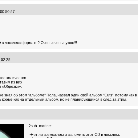
 00:50:57
 в лосслесс формате? Очень очень нужно!!!
1:02:25
ное количество
тавим из них
м «Обрезки».
ь не зная об этом "альбоме" Пола, назвал один свой альбом "Cuts", потому ка
 кроме как на отдельный альбом, но не планирующийся в след за этим.
6
2sub_marine:
>Нет ли возможности выложить этот CD в лосслесс