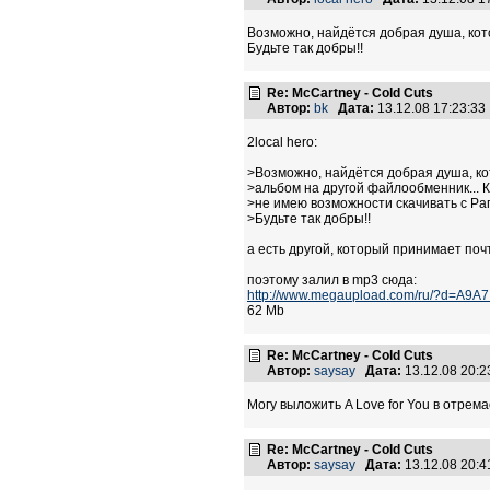
Возможно, найдётся добрая душа, кот
Будьте так добры!!
Re: McCartney - Cold Cuts
Автор:
bk
Дата:
13.12.08 17:23:3
2local hero:
>Возможно, найдётся добрая душа, к
>альбом на другой файлообменник... 
>не имею возможности скачивать с Рап
>Будьте так добры!!
а есть другой, который принимает по
поэтому залил в mp3 сюда:
http://www.megaupload.com/ru/?d=A9A7
62 Mb
Re: McCartney - Cold Cuts
Автор:
saysay
Дата:
13.12.08 20:
Могу выложить A Love for You в отрем
Re: McCartney - Cold Cuts
Автор:
saysay
Дата:
13.12.08 20: