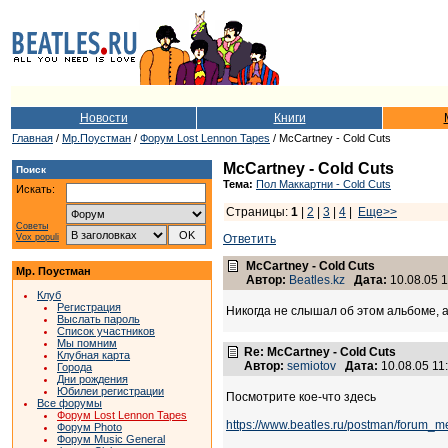
Новости
Книги
Главная
/
Мр.Поустман
/
Форум Lost Lennon Tapes
/ McCartney - Cold Cuts
McCartney - Cold Cuts
Поиск
Тема:
Пол Маккартни - Cold Cuts
Искать:
Страницы:
1
|
2
|
3
|
4
|
Еще>>
Советы
Vox populi
Ответить
McCartney - Cold Cuts
Мр. Поустман
Автор:
Beatles.kz
Дата:
10.08.05 1
Клуб
Регистрация
Никогда не слышал об этом альбоме, а
Выслать пароль
Список участников
Мы помним
Re: McCartney - Cold Cuts
Клубная карта
Автор:
semiotov
Дата:
10.08.05 1
Города
Дни рождения
Юбилеи регистрации
Посмотрите кое-что здесь
Все форумы
Форум Lost Lennon Tapes
https://www.beatles.ru/postman/foru
Форум Photo
Форум Music General