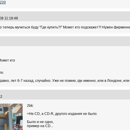
9209
08 11:18:48
о теперь мучиться буду "Где купить?!" Может кто подскажет?! Нужен фирмен
7
Может кто
ло.
давно, лет 6-7 назад, случайно. Уже не помню, где именно, или в Лондоне, или
:22
2bk:
>Не CD, а CD-R, другого издания не было.
Было и не одно,
пример на CD...