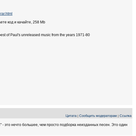
rar.html
ете код и качайте, 258 Mb
 best of Paul's unreleased music from the years 1971-80
Цитата
Сообщить модераторам
Ссылка
|
|
" - это нечто большее, чем просто подборка неизданных песен. Это один