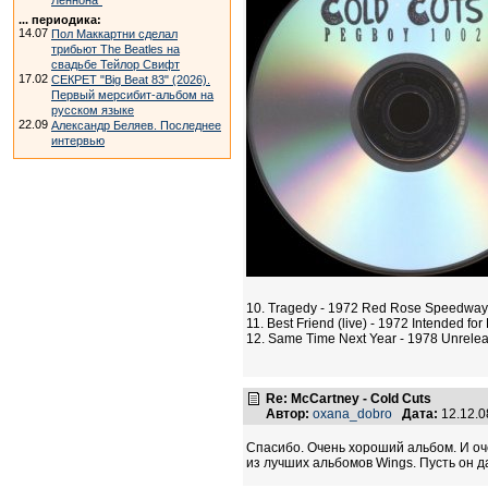
Леннона"
... периодика:
14.07
Пол Маккартни сделал
трибьют The Beatles на
свадьбе Тейлор Свифт
17.02
СЕКРЕТ "Big Beat 83" (2026).
Первый мерсибит-альбом на
русском языке
22.09
Александр Беляев. Последнее
интервью
10. Tragedy - 1972 Red Rose Speedway
11. Best Friend (live) - 1972 Intended 
12. Same Time Next Year - 1978 Unrele
Re: McCartney - Cold Cuts
Автор:
oxana_dobro
Дата:
12.12.0
Спасибо. Очень хороший альбом. И оче
из лучших альбомов Wings. Пусть он 