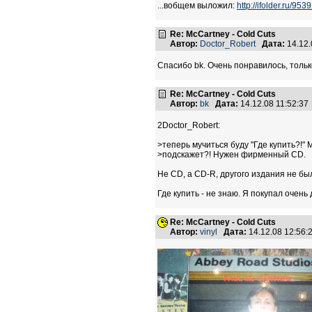
...вобщем выложил:
http://ifolder.ru/953
Re: McCartney - Cold Cuts
Автор:
Doctor_Robert
Дата:
14.12.
Спасибо bk. Очень понравилось, тольк
Re: McCartney - Cold Cuts
Автор:
bk
Дата:
14.12.08 11:52:3
2Doctor_Robert:
>теперь мучиться буду "Где купить?!" 
>подскажет?! Нужен фирменный СD.
Не CD, а CD-R, другого издания не бы
Где купить - не знаю. Я покупал очень 
Re: McCartney - Cold Cuts
Автор:
vinyl
Дата:
14.12.08 12:56