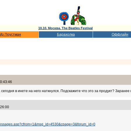
10.10. Москва. The Beatles Festival
Мр.Поустман
Барахолка
Оффлайн
0:43:46
 сегодня в инете на него наткнулся. Подскажите что это за продукт? Заранее
1:26:00
m_messages.asp?cfrom=1&msg_id=4530&cpage=3&forum_id=0