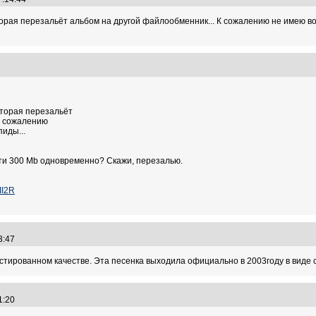
орая перезальёт альбом на другой файлообменник... К сожалению не имею во
3
оторая перезальёт
К сожалению
иды...
чти 300 Mb одновременно? Скажи, перезалью.
II2R
23:47
астированном качестве. Эта песенка выходила официально в 2003году в виде
41:20