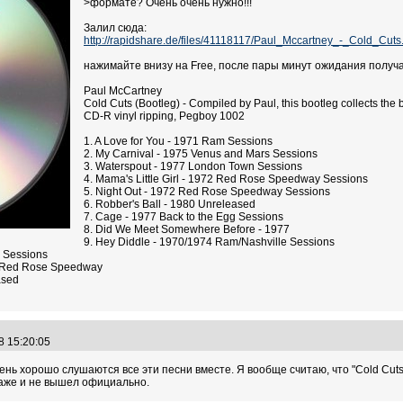
>формате? Очень очень нужно!!!
Залил сюда:
http://rapidshare.de/files/41118117/Paul_Mccartney_-_Cold_Cuts.
нажимайте внизу на Free, после пары минут ожидания получа
Paul McCartney
Cold Cuts (Bootleg) - Compiled by Paul, this bootleg collects the
CD-R vinyl ripping, Pegboy 1002
1. A Love for You - 1971 Ram Sessions
2. My Carnival - 1975 Venus and Mars Sessions
3. Waterspout - 1977 London Town Sessions
4. Mama's Little Girl - 1972 Red Rose Speedway Sessions
5. Night Out - 1972 Red Rose Speedway Sessions
6. Robber's Ball - 1980 Unreleased
7. Cage - 1977 Back to the Egg Sessions
8. Did We Meet Somewhere Before - 1977
9. Hey Diddle - 1970/1974 Ram/Nashville Sessions
 Sessions
for Red Rose Speedway
ased
8 15:20:05
нь хорошо слушаются все эти песни вместе. Я вообще считаю, что "Cold Cuts
даже и не вышел официально.