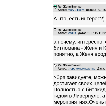
Re: Женя Ененко
Автор:
Mary J Holly
Дата:
31.07.15
А что, есть интерес?)
Re: Женя Ененко
Автор:
VadLit
Дата:
31.07.15 11:3
а почему, интересно,
битломана - Женя и Ко
понятно, а Женя вро
Re: Женя Ененко
Автор:
игорь комсомоленко
Дата:
>Зря завидуете, можн
достигает своих цел
Полностью с битлки
гидом в Ливерпуле, а
мероприятиях.Очень 