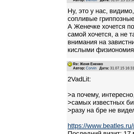
Автор:
therion
Дата:
31.07.15 15:
Ну, это у нас, видимо
сопливые гриппозные
А Женечке хочется по
самой хочется, а не т
внимания на завистни
кислыми физиономиям
Re: Женя Ененко
Автор:
Corvin
Дата:
31.07.15 16:
2VadLit:
>а почему, интересно
>самых известных бит
>разу на бре не виде
https://www.beatles.r
Последний визит: 17 