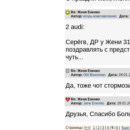
Re: Женя Ененко
Автор:
игорь комсомоленко
Дата:
2 audi:
Серёгв, ДР у Жени 31
поздравлять с предс
чуть...
Re: Женя Ененко
Автор:
Old Bluesman
Дата:
28.01.
Да, тоже чот стормози
Re: Женя Ененко
Автор:
Jane Enenko
Дата:
28.01.2
Друзья, Спасибо Боль
Страницы: [
<<
]
1
|
2
|
3
|
4
|
5
|
6
|
Еще