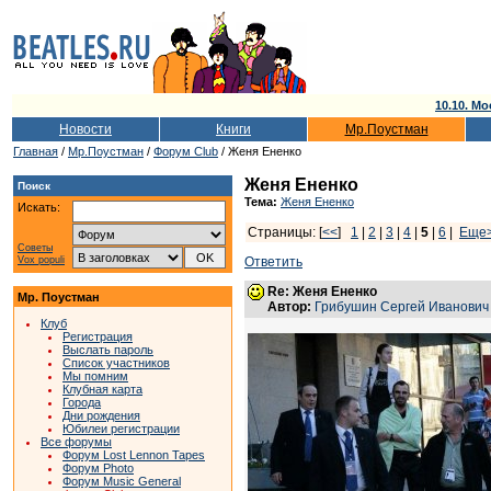
10.10. Мо
Новости
Книги
Мр.Поустман
Главная
/
Мр.Поустман
/
Форум Club
/ Женя Ененко
Женя Ененко
Поиск
Тема:
Женя Ененко
Искать:
Страницы: [
<<
]
1
|
2
|
3
|
4
|
5
|
6
|
Еще
Советы
Vox populi
Ответить
Re: Женя Ененко
Мр. Поустман
Автор:
Грибушин Сергей Иванович
Клуб
Регистрация
Выслать пароль
Список участников
Мы помним
Клубная карта
Города
Дни рождения
Юбилеи регистрации
Все форумы
Форум Lost Lennon Tapes
Форум Photo
Форум Music General