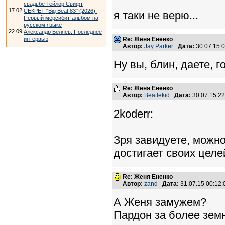
свадьбе Тейлор Свифт
17.02
СЕКРЕТ "Big Beat 83" (2026).
я таки не верю...
Первый мерсибит-альбом на
русском языке
22.09
Александр Беляев. Последнее
интервью
Re: Женя Ененко
Автор:
Jay Parker
Дата:
30.07.15 
Ну вы, блин, даете, г
Re: Женя Ененко
Автор:
Beatlekid
Дата:
30.07.15 2
2koderr:
Зря завидуете, можно
достигает своих цел
Re: Женя Ененко
Автор:
zand
Дата:
31.07.15 00:12
А Женя замужем?
Пардон за более земн