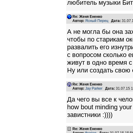
любитель музыки Битл
Re: Женя Ененко
Автор:
Ясный Перец
Дата:
31.07.
А не могла бы она за
чтобы по старикам о
развалить его изнут
с вопросом сколько е
живут в одно время с
Ну или создать свою 
Re: Женя Ененко
Автор:
Jay Parker
Дата:
31.07.15 
Да чего вы все к чело
how bout minding your
завистники :))))
Re: Женя Ененко