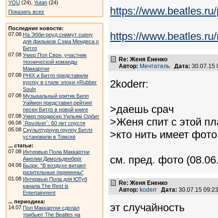
YOU
(24),
Yutan
(24)
https://www.beatles.
Показать всех
Последние новости:
https://www.beatles.
07.08
На Эбби-роуд снимут сцену
для фильмов Сэма Мендеса о
Битлз
07.08
Умер Пол Свон, участник
Re: Женя Ененко
технической команды
Автор:
Мечтатель
Дата:
30.07.15
Маккартни
07.08
PHIX и Битлз представили
2koderr:
куртку в стиле эпохи «Rubber
Soul»
07.08
Музыкальный критик Билл
Уаймен представил рейтинг
>даешь срач
песен Битлз в новой книге
07.08
Умер продюсер Уильям Орбит
>Женя спит с этой пл
06.08
`Revolver`: 60 лет спустя
05.08
Скульптурную группу Битлз
>кто нить имеет фото
установили в Томске
... статьи:
07.08
Интервью Пола Маккартни
см. пред. фото (08.06.
Амелии Димольденберг
04.08
Бьорк: “В воздухе витают
разительные перемены”
01.08
Интервью Пола для ЮТуб
Re: Женя Ененко
канала The Rest is
Автор:
koderr
Дата:
30.07.15 09:
Entertainment
... периодика:
эт случайность
14.07
Пол Маккартни сделал
трибьют The Beatles на