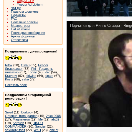
Форум Club
Форум Ad Libitum
Чат (0)
Правила форумов
Подкасты
FAQ
Полезные советы
Перчатки для Ринго Старра - Ring
Модераторы
Hall of shame
Последние сообщения
Архив форумов
Статистика
Поздравляем с днем рождения!
Ritok
(30),
Olya8
(35),
Fender
Stratocaster
(37),
Phil - Гордость
галактики
(37),
Tonny
(45),
drc
(54),
Kravcov
(62),
oldwise
(64),
alpato
(67),
Kosta
(68),
zaka
(72)
Показать всех
Поздравляем с годовщиной
регистрации!
Snied
(11),
Borkop
(14),
Octopus_from_garden
(15),
2alex2008
(17),
Magnateron
(19),
Me
(19),
abt52
(19),
Seralvin
(19),
DISCO
COMMANDER
(20),
Sandjar
(22),
sexuality itself
(22),
WKH
(23),
one of