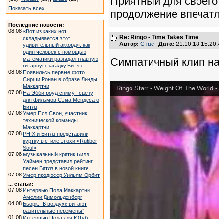
Приятный для своего 
Показать всех
продолжение впечат
Последние новости:
08.08
«Вот из каких нот
Re: Ringo - Time Takes Time
складывается этот
Автор:
Стас
Дата:
21.10.18 15:2
удивительный аккорд»: как
один человек с помощью
математики разгадал главную
Симпатичный клип на
гитарную загадку Битлз
08.08
Появились первые фото
Сирши Ронан в образе Линды
Маккартни
Ringo Starr - Weight Of The World - 
07.08
На Эбби-роуд снимут сцену
для фильмов Сэма Мендеса о
Битлз
07.08
Умер Пол Свон, участник
технической команды
Маккартни
07.08
PHIX и Битлз представили
куртку в стиле эпохи «Rubber
Soul»
07.08
Музыкальный критик Билл
Уаймен представил рейтинг
песен Битлз в новой книге
07.08
Умер продюсер Уильям Орбит
... статьи:
07.08
Интервью Пола Маккартни
Амелии Димольденберг
04.08
Бьорк: “В воздухе витают
разительные перемены”
01.08
Интервью Пола для ЮТуб