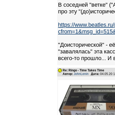
В соседней "ветке" (
про эту "(до)историче
https://www.beatles.r
cfrom=1&msg_id=515
"Доисторической" - е
"завалялась" эта касс
всего-то прошло... И в
Re: Ringo - Time Takes Time
Автор:
JohnLenin
Дата:
04.05.20 