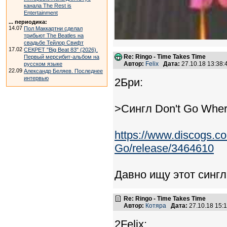
канала The Rest is
Entertainment
... периодика:
14.07
Пол Маккартни сделал
трибьют The Beatles на
свадьбе Тейлор Свифт
17.02
СЕКРЕТ "Big Beat 83" (2026).
Re: Ringo - Time Takes Time
Первый мерсибит-альбом на
Автор:
Felix
Дата:
27.10.18 13:38
русском языке
22.09
Александр Беляев. Последнее
интервью
2Бри:
>Сингл Don't Go Wher
https://www.discogs.
Go/release/3464610
Давно ищу этот сингл.
Re: Ringo - Time Takes Time
Автор:
Котяра
Дата:
27.10.18 15
2Felix: