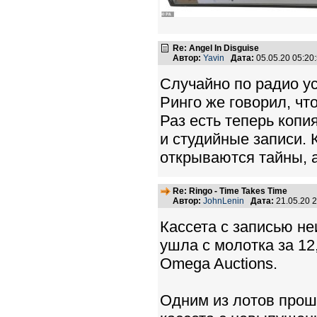
Re: Angel In Disguise
Автор:
Yavin
Дата:
05.05.20 05:2
Случайно по радио ус
Ринго же говорил, чт
Раз есть теперь копи
и студийные записи. 
открываются тайны, а
Re: Ringo - Time Takes Time
Автор:
JohnLenin
Дата:
21.05.20 
Кассета с записью н
ушла с молотка за 1
Omega Auctions.
Одним из лотов прош