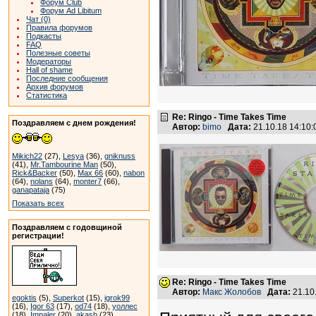
Форум Club
Форум Ad Libitum
Чат (0)
Правила форумов
Подкасты
FAQ
Полезные советы
Модераторы
Hall of shame
Последние сообщения
Архив форумов
Статистика
Re: Ringo - Time Takes Time
Поздравляем с днем рождения!
Автор:
bimo
Дата:
21.10.18 14:10
Mikich22
(27),
Lesya
(36),
gniknuss
(41),
Mr.Tambourine Man
(50),
Rick&Backer
(50),
Max 66
(60),
nabon
(64),
nolans
(64),
monter7
(66),
ganapataja
(75)
Показать всех
Поздравляем с годовщиной
регистрации!
Re: Ringo - Time Takes Time
Автор:
Макс Жолобов
Дата:
21.10
egoktis
(5),
Superkot
(15),
igrok99
(16),
Igor 63
(17),
od74
(18),
уоллес
(18),
Impaler
(20),
akash
(23)