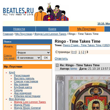
10.10. Мо
Новости
Книги
Мр.Поустман
Главная
/
Мр.Поустман
/
Форум Lost Lennon Tapes
/ Ringo - Time Takes Time
Ringo - Time Takes Time
Поиск
Тема:
Ринго Старр - Time Takes Time (1992)
Искать:
Страницы: [
<<
]
1
|
2
|
3
Советы
Vox populi
Ответить
Re: Ringo - Time Takes Time
Мр. Поустман
Автор:
bimo
Дата:
21.10.18 13:57
Клуб
Регистрация
Выслать пароль
Список участников
Мы помним
Клубная карта
Города
Дни рождения
Юбилеи регистрации
Все форумы
Форум Lost Lennon Tapes
Форум Photo
Форум Music General