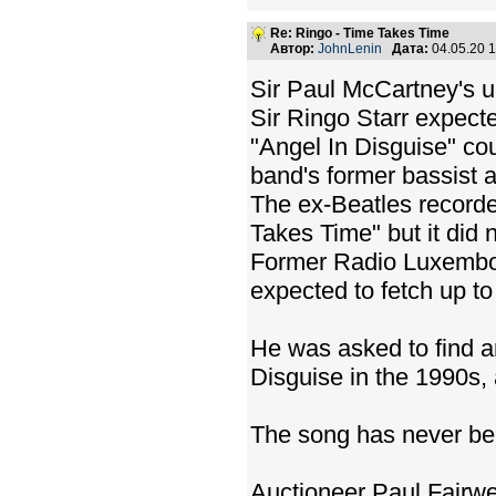
Re: Ringo - Time Takes Time
Автор:
JohnLenin
Дата:
04.05.20 
Sir Paul McCartney's u
Sir Ringo Starr expecte
"Angel In Disguise" cou
band's former bassist 
The ex-Beatles recorde
Takes Time" but it did 
Former Radio Luxembour
expected to fetch up t
He was asked to find ar
Disguise in the 1990s, 
The song has never bee
Auctioneer Paul Fairweat