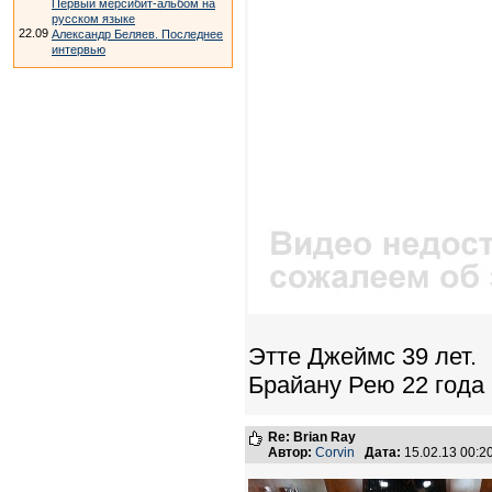
Первый мерсибит-альбом на
русском языке
22.09
Александр Беляев. Последнее
интервью
Этте Джеймс 39 лет.
Брайану Рею 22 года
Re: Brian Ray
Автор:
Corvin
Дата:
15.02.13 00: