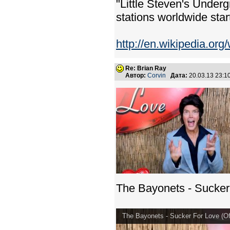
"Little Steven's Underg
stations worldwide sta
http://en.wikipedia.or
Re: Brian Ray
Автор:
Corvin
Дата:
20.03.13 23:
The Bayonets - Sucker 
The Bayonets - Sucker For Love (Off