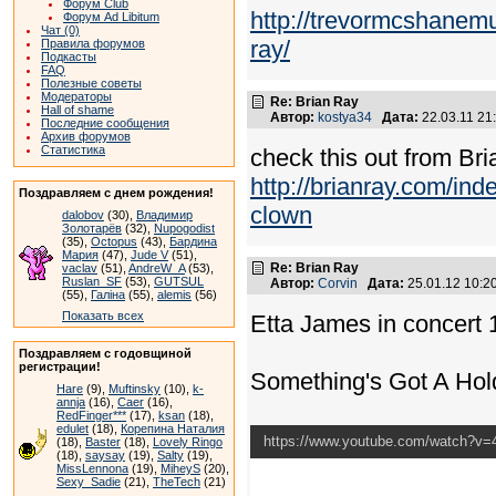
Форум Club
http://trevormcshanemu
Форум Ad Libitum
Чат (0)
ray/
Правила форумов
Подкасты
FAQ
Полезные советы
Модераторы
Re: Brian Ray
Hall of shame
Автор:
kostya34
Дата:
22.03.11 2
Последние сообщения
Архив форумов
Статистика
check this out from Br
http://brianray.com/ind
Поздравляем с днем рождения!
clown
dalobov
(30),
Владимир
Золотарёв
(32),
Nupogodist
(35),
Octopus
(43),
Бардина
Мария
(47),
Jude V
(51),
Re: Brian Ray
vaclav
(51),
AndreW_A
(53),
Ruslan_SF
(53),
GUTSUL
Автор:
Corvin
Дата:
25.01.12 10:
(55),
Галіна
(55),
alemis
(56)
Показать всех
Etta James in concert
Поздравляем с годовщиной
регистрации!
Something's Got A Ho
Hare
(9),
Muftinsky
(10),
k-
annja
(16),
Caer
(16),
RedFinger***
(17),
ksan
(18),
edulet
(18),
Корепина Наталия
https://www.youtube.com/watch?v
(18),
Baster
(18),
Lovely Ringo
(18),
saysay
(19),
Salty
(19),
MissLennona
(19),
MiheyS
(20),
Sexy_Sadie
(21),
TheTech
(21)