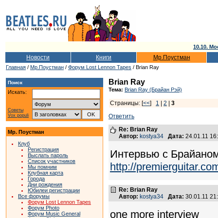
10.10. Мо
Новости
Книги
Мр.Поустман
Главная
/
Мр.Поустман
/
Форум Lost Lennon Tapes
/ Brian Ray
Brian Ray
Поиск
Тема:
Brian Ray (Брайан Рэй)
Искать:
Страницы: [
<<
]
1
|
2
|
3
Советы
Vox populi
Ответить
Re: Brian Ray
Мр. Поустман
Автор:
kostya34
Дата:
24.01.11 1
Клуб
Регистрация
Интервью с Брайаном
Выслать пароль
Список участников
http://premierguitar.c
Мы помним
Клубная карта
Города
Дни рождения
Re: Brian Ray
Юбилеи регистрации
Все форумы
Автор:
kostya34
Дата:
30.01.11 2
Форум Lost Lennon Tapes
Форум Photo
one more interview
Форум Music General