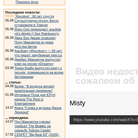
Показать всех
Последние новости:
19:53
`Revolver`: 60 лет спустя
05.08
Скульптурную группу Битлз
установили в Томске
05.08
Йоко Оно переиздаст альбом
«It’s Alright (I See Rainbows)»
05.08
Джон Бон Джови позвонил
Полу Маккартни из дома
детства битла
05.08
Альбому «Revolver» — 60 лет:
что пишет зарубежная пресса
05.08
Джеймс Маккартни выпустил
клип на песню «Dreams»
03.08
Терри Крейн выпустил книгу о
песнях, появившихся на волне
битломании
... статьи:
04.08
Бьорк: “В воздухе витают
разительные перемены”
01.08
Интервью Пола для ЮТуб
канала The Rest is
Misty
Entertainment
14.07
Книга "Слова и музыка Джона
Леннона"
... периодика:
https://www.youtube.com/watch?v
14.07
Пол Маккартни сделал
трибьют The Beatles на
свадьбе Тейлор Свифт
17.02
СЕКРЕТ "Big Beat 83" (2026).