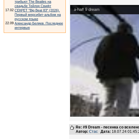
трибьют The Beatles на
свадьбе Тейлор Свифт
a-ha# 9 dream
17.02
СЕКРЕТ "Big Beat 83" (2026).
Первый мерсибит-альбом на
русском языке
22.09
Александр Беляев. Последнее
интервью
Re: #9 Dream - песенка со вселен
Автор:
Стас
Дата:
18.07.24 01:4