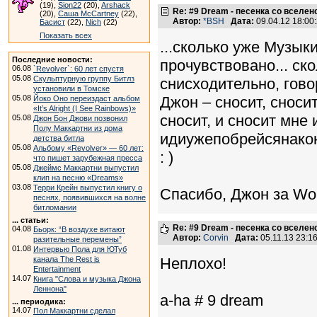
(19),
Sion22
(20),
Arshack
Re: #9 Dream - песенка со вселен
(20),
Саша McCartney
(22),
Автор:
*BSH
Дата:
09.04.12 18:0
Басист
(22),
Nich
(22)
Показать всех
...сколько уже Музык
Последние новости:
прочувствовано... ск
06.08
`Revolver`: 60 лет спустя
05.08
Скульптурную группу Битлз
снисходительно, гово
установили в Томске
05.08
Джон – сносит, сносит
Йоко Оно переиздаст альбом
«It’s Alright (I See Rainbows)»
сносит, и сносит мне
05.08
Джон Бон Джови позвонил
Полу Маккартни из дома
идиужепобрейсянако
детства битла
05.08
Альбому «Revolver» — 60 лет:
: )
что пишет зарубежная пресса
05.08
Джеймс Маккартни выпустил
клип на песню «Dreams»
03.08
Терри Крейн выпустил книгу о
Спасибо, Джон за W
песнях, появившихся на волне
битломании
... статьи:
Re: #9 Dream - песенка со вселен
04.08
Бьорк: “В воздухе витают
Автор:
Corvin
Дата:
05.11.13 23:
разительные перемены”
01.08
Интервью Пола для ЮТуб
канала The Rest is
Неплохо!
Entertainment
14.07
Книга "Слова и музыка Джона
Леннона"
a-ha # 9 dream
... периодика:
14.07
Пол Маккартни сделал