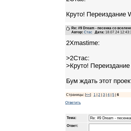
Круто! Переиздание 
Re: #9 Dream - песенка со вселен
Автор:
Стас
Дата:
18.07.24 12:4
2Xmastime:
>2Стас:
>Круто! Переиздание
Бум ждать этот проек
Страницы: [
<<
]
1
|
2
|
3
|
4
|
5
|
6
Ответить
Тема:
Ответ: