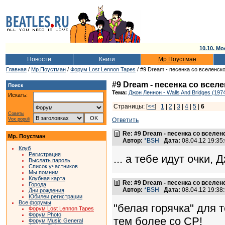
10.10. Мо
Новости
Книги
Мр.Поустман
Главная
/
Мр.Поустман
/
Форум Lost Lennon Tapes
/ #9 Dream - песенка со вселенск
#9 Dream - песенка со всел
Поиск
Тема:
Джон Леннон - Walls And Bridges (197
Искать:
Страницы: [
<<
]
1
|
2
|
3
|
4
|
5
|
6
Советы
Vox populi
Ответить
Re: #9 Dream - песенка со вселен
Мр. Поустман
Автор:
*BSH
Дата:
08.04.12 19:3
Клуб
Регистрация
... а тебе идут очки, Д
Выслать пароль
Список участников
Мы помним
Клубная карта
Re: #9 Dream - песенка со вселен
Города
Автор:
*BSH
Дата:
08.04.12 19:3
Дни рождения
Юбилеи регистрации
Все форумы
"белая горячка" для т
Форум Lost Lennon Tapes
Форум Photo
тем более со СР!
Форум Music General