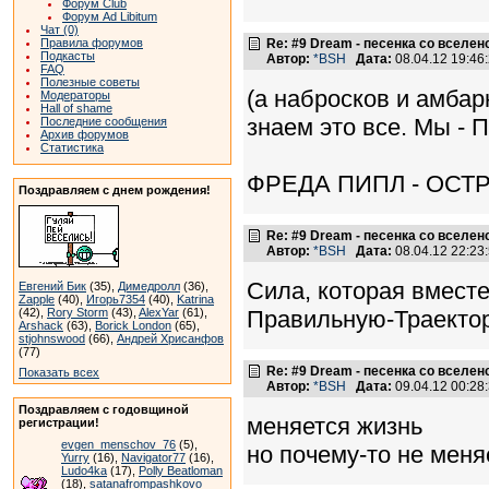
Форум Club
Форум Ad Libitum
Чат (0)
Правила форумов
Re: #9 Dream - песенка со вселен
Подкасты
Автор:
*BSH
Дата:
08.04.12 19:4
FAQ
Полезные советы
(а набросков и амбар
Модераторы
Hall of shame
знаем это все. Мы - 
Последние сообщения
Архив форумов
Статистика
ФРЕДА ПИПЛ - ОСТР
Поздравляем с днем рождения!
Re: #9 Dream - песенка со вселен
Автор:
*BSH
Дата:
08.04.12 22:2
Сила, которая вмест
Евгений Бик
(35),
Димедролл
(36),
Zapple
(40),
Игорь7354
(40),
Katrina
(42),
Rory Storm
(43),
AlexYar
(61),
Правильную-Траекто
Arshack
(63),
Borick London
(65),
stjohnswood
(66),
Андрей Хрисанфов
(77)
Re: #9 Dream - песенка со вселен
Показать всех
Автор:
*BSH
Дата:
09.04.12 00:2
Поздравляем с годовщиной
меняется жизнь
регистрации!
evgen_menschov_76
(5),
но почему-то не мен
Yurry
(16),
Navigator77
(16),
Ludo4ka
(17),
Polly Beatloman
(18),
satanafrompashkovo