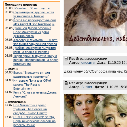
Последние новости:
06.08
`Revolver`: 60 лет спустя
05.08
Скульптурную группу Битлз
установили в Томске
05.08
Йоко Оно переиздаст альбом
«It’s Alright (I See Rainbows)»
05.08
Джон Бон Джови позвонил
Полу Маккартни из дома
детства битла
05.08
Альбому «Revolver» — 60 лет:
что пишет зарубежная пресса
05.08
Джеймс Маккартни выпустил
клип на песню «Dreams»
03.08
Терри Крейн выпустил книгу о
Re: Игра в ассоциации
песнях, появившихся на волне
Автор:
опосити
Дата:
11.10.25 15
битломании
... статьи:
Даже члену облСОВпрофа пива неу. К
04.08
Бьорк: “В воздухе витают
разительные перемены”
01.08
Интервью Пола для ЮТуб
Re: Игра в ассоциации
канала The Rest is
Автор:
Busker
Дата:
11.10.25 15:
Entertainment
14.07
Книга "Слова и музыка Джона
Леннона"
... периодика:
14.07
Пол Маккартни сделал
трибьют The Beatles на
свадьбе Тейлор Свифт
17.02
СЕКРЕТ "Big Beat 83" (2026).
Первый мерсибит-альбом на
русском языке