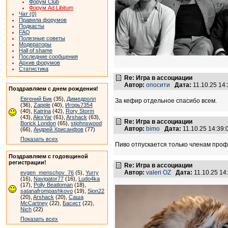
Форум Club
Форум Ad Libitum
Чат (0)
Правила форумов
Подкасты
FAQ
Полезные советы
Модераторы
Hall of shame
Последние сообщения
Архив форумов
Статистика
Re: Игра в ассоциации
Автор:
опосити
Дата:
11.10.25 14
Поздравляем с днем рождения!
Евгений Бик
(35),
Димедролл
За кефир отдельное спасибо всем.
(36),
Zapple
(40),
Игорь7354
(40),
Katrina
(42),
Rory Storm
(43),
AlexYar
(61),
Arshack
(63),
Re: Игра в ассоциации
Borick London
(65),
stjohnswood
Автор:
bimo
Дата:
11.10.25 14:39
(66),
Андрей Хрисанфов
(77)
Показать всех
Пиво отпускается только членам проф
Поздравляем с годовщиной
регистрации!
Re: Игра в ассоциации
Автор:
valeri OZ
Дата:
11.10.25 1
evgen_menschov_76
(5),
Yurry
(16),
Navigator77
(16),
Ludo4ka
(17),
Polly Beatloman
(18),
satanafrompashkovo
(19),
Sion22
(20),
Arshack
(20),
Саша
McCartney
(22),
Басист
(22),
Nich
(22)
Показать всех