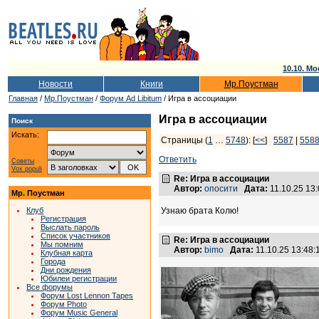
10.10. Мо
Новости
Книги
Мр.Поустман
Главная
/
Мр.Поустман
/
Форум Ad Libitum
/ Игра в ассоциации
Игра в ассоциации
Поиск
Искать:
Страницы (
1
…
5748
): [
<<
]
5587
|
558
Ответить
Советы
Vox populi
Re: Игра в ассоциации
Автор:
опосити
Дата:
11.10.25 13
Мр. Поустман
Клуб
Узнаю брата Колю!
Регистрация
Выслать пароль
Список участников
Re: Игра в ассоциации
Мы помним
Автор:
bimo
Дата:
11.10.25 13:48
Клубная карта
Города
Дни рождения
Юбилеи регистрации
Все форумы
Форум Lost Lennon Tapes
Форум Photo
Форум Music General