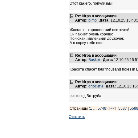
Этот как его, популизьм!
Re: Игра в ассоциации
Автор:
bimo
Дата:
12.10.25 15:43
Жасмин – хорошенький цветочек!
Он пахнет очень хорошо.
Понюхай, миленький дружочек,
А я сорву тебе еще.
Re: Игра в ассоциации
Автор:
Busker
Дата:
12.10.25 15:
Красота спасёт four thousand holes in 
Re: Игра в ассоциации
Автор:
опосити
Дата:
12.10.25 16
счетовод Вотруба
Страницы (
1
…
5748
): [
<<
]
5587
|
558
Ответить