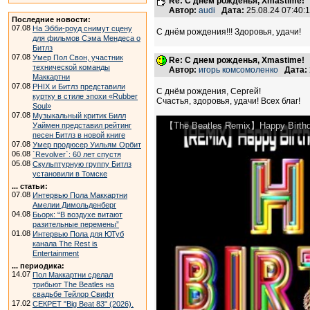
Re: С днем рожденья, Xmastime!
Автор:
audi
Дата:
25.08.24 07:40
Последние новости:
07.08
На Эбби-роуд снимут сцену
С днём рождения!!! Здоровья, удачи!
для фильмов Сэма Мендеса о
Битлз
07.08
Умер Пол Свон, участник
Re: С днем рожденья, Xmastime!
технической команды
Автор:
игорь комсомоленко
Дата:
Маккартни
07.08
PHIX и Битлз представили
С днём рождения, Сергей!
куртку в стиле эпохи «Rubber
Счастья, здоровья, удачи! Всех благ!
Soul»
07.08
Музыкальный критик Билл
【The Beatles Remix】Happy Birthd
Уаймен представил рейтинг
песен Битлз в новой книге
07.08
Умер продюсер Уильям Орбит
06.08
`Revolver`: 60 лет спустя
05.08
Скульптурную группу Битлз
установили в Томске
... статьи:
07.08
Интервью Пола Маккартни
Амелии Димольденберг
04.08
Бьорк: “В воздухе витают
разительные перемены”
01.08
Интервью Пола для ЮТуб
канала The Rest is
Entertainment
... периодика:
14.07
Пол Маккартни сделал
трибьют The Beatles на
свадьбе Тейлор Свифт
17.02
СЕКРЕТ "Big Beat 83" (2026).