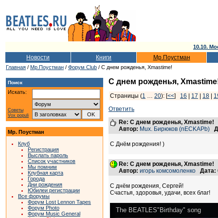
10.10. Мо
Новости
Книги
Мр.Поустман
Главная
/
Мр.Поустман
/
Форум Club
/ С днем рожденья, Xmastime!
С днем рожденья, Xmastime
Поиск
Искать:
Страницы (
1
…
20
): [
<<
]
16
|
17
|
18
|
1
Ответить
Советы
Vox populi
Re: С днем рожденья, Xmastime!
Автор:
Mux. Бирюков (nECKAPb)
Д
Мр. Поустман
Клуб
С Днём рождения! )
Регистрация
Выслать пароль
Список участников
Re: С днем рожденья, Xmastime!
Мы помним
Автор:
игорь комсомоленко
Дата:
Клубная карта
Города
Дни рождения
С днём рождения, Сергей!
Юбилеи регистрации
Счастья, здоровья, удачи, всех благ!
Все форумы
Форум Lost Lennon Tapes
Форум Photo
The BEATLES"Birthday" song
Форум Music General