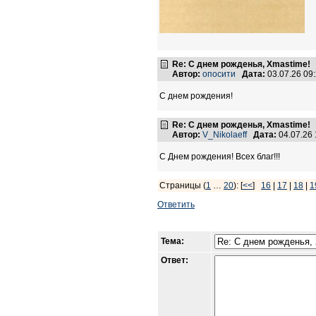
Re: С днем рожденья, Xmastime!
Автор:
опосити
Дата:
03.07.26 09
С днем рождения!
Re: С днем рожденья, Xmastime!
Автор:
V_Nikolaeff
Дата:
04.07.26
С Днем рождения! Всех благ!!!
Страницы (
1
…
20
): [
<<
]
16
|
17
|
18
|
1
Ответить
Тема:
Ответ: