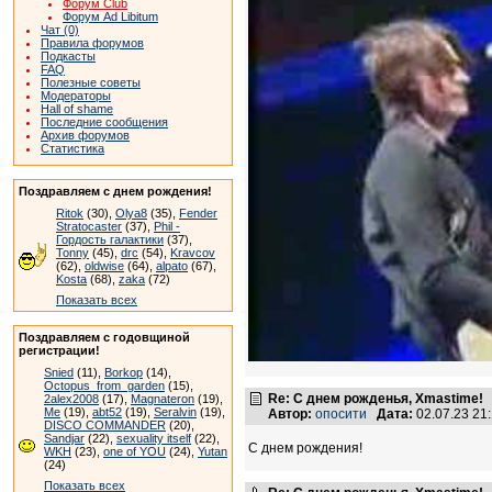
Форум Club
Форум Ad Libitum
Чат (0)
Правила форумов
Подкасты
FAQ
Полезные советы
Модераторы
Hall of shame
Последние сообщения
Архив форумов
Статистика
Поздравляем с днем рождения!
Ritok
(30),
Olya8
(35),
Fender
Stratocaster
(37),
Phil -
Гордость галактики
(37),
Tonny
(45),
drc
(54),
Kravcov
(62),
oldwise
(64),
alpato
(67),
Kosta
(68),
zaka
(72)
Показать всех
Поздравляем с годовщиной
регистрации!
Snied
(11),
Borkop
(14),
Octopus_from_garden
(15),
Re: С днем рожденья, Xmastime!
2alex2008
(17),
Magnateron
(19),
Me
(19),
abt52
(19),
Seralvin
(19),
Автор:
опосити
Дата:
02.07.23 21
DISCO COMMANDER
(20),
Sandjar
(22),
sexuality itself
(22),
С днем рождения!
WKH
(23),
one of YOU
(24),
Yutan
(24)
Показать всех