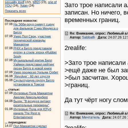
sexuality itself
(22),
WKH
(23),
one of
Зато трое написали а
YOU
(24),
Yutan
(24)
записан. Но ничего, 
Показать всех
временных границ.
Последние новости:
07.08
На Эбби-роуд снимут сцену
для фильмов Сэма Мендеса о
Битлз
Re: Внимание, опрос: Любимый ал
07.08
Умер Пол Свон, участник
Автор:
Sabbath
Дата:
24.07.26 12
технической команды
Маккартни
2realife:
07.08
PHIX и Битлз представили
куртку в стиле эпохи «Rubber
Soul»
07.08
Музыкальный критик Билл
>Зато трое написали 
Уаймен представил рейтинг
песен Битлз в новой книге
>ещё даже не был зап
07.08
Умер продюсер Уильям Орбит
>был засчитан. Хоро
06.08
`Revolver`: 60 лет спустя
05.08
Скульптурную группу Битлз
>границ.
установили в Томске
... статьи:
07.08
Интервью Пола Маккартни
Амелии Димольденберг
Да тут чёрт ногу сло
04.08
Бьорк: “В воздухе витают
разительные перемены”
01.08
Интервью Пола для ЮТуб
канала The Rest is
Re: Внимание, опрос: Любимый ал
Entertainment
Автор:
Мечтатель
Дата:
24.07.26
... периодика:
14.07
Пол Маккартни сделал
2realife: