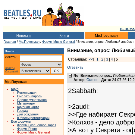
10.10. Мо
Новости
Книги
Мр.Поустман
Главная
/
Мр.Поустман
/
Форум Music General
/ Внимание, опрос: Любимый альбом го
Внимание, опрос: Любимый 
Поиск
Искать:
Страницы: [
<<
]
1
|
2
|
3
|
4
|
5
Ответить
Советы
Vox populi
Re: Внимание, опрос: Любимый ал
Автор:
Ourson
Дата:
24.07.26 12:
Мр. Поустман
Клуб
2Sabbath:
Регистрация
Выслать пароль
Список участников
Мы помним
>2audi:
Клубная карта
Города
>>Где набирает Секре
Дни рождения
Юбилеи регистрации
>Колхоз - дело добро
Все форумы
Форум Lost Lennon Tapes
>А вот у Секрета - о
Форум Photo
Форум Music General