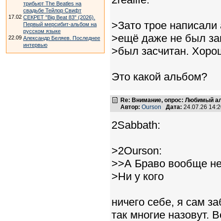
трибьют The Beatles на
свадьбе Тейлор Свифт
17.02
СЕКРЕТ "Big Beat 83" (2026).
>Зато трое написали 
Первый мерсибит-альбом на
русском языке
>ещё даже не был зап
22.09
Александр Беляев. Последнее
интервью
>был засчитан. Хоро
Это какой альбом?
Re: Внимание, опрос: Любимый ал
Автор:
Ourson
Дата:
24.07.26 14:
2Sabbath:
>2Ourson:
>>А Браво вообще не
>Ни у кого
ничего себе, я сам з
так многие назовут. 