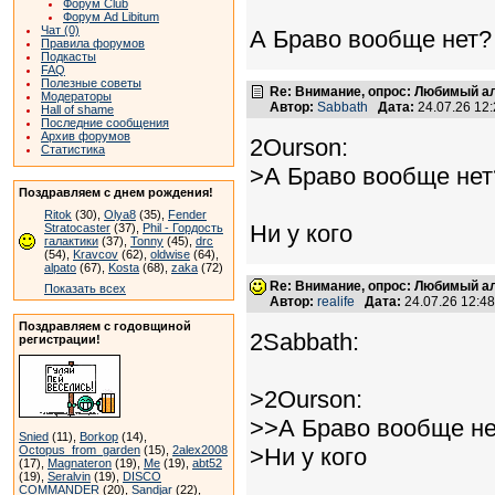
Форум Club
Форум Ad Libitum
Чат (0)
А Браво вообще нет?
Правила форумов
Подкасты
FAQ
Полезные советы
Re: Внимание, опрос: Любимый ал
Модераторы
Автор:
Sabbath
Дата:
24.07.26 12
Hall of shame
Последние сообщения
Архив форумов
2Ourson:
Статистика
>А Браво вообще нет
Поздравляем с днем рождения!
Ritok
(30),
Olya8
(35),
Fender
Ни у кого
Stratocaster
(37),
Phil - Гордость
галактики
(37),
Tonny
(45),
drc
(54),
Kravcov
(62),
oldwise
(64),
alpato
(67),
Kosta
(68),
zaka
(72)
Re: Внимание, опрос: Любимый ал
Показать всех
Автор:
realife
Дата:
24.07.26 12:4
Поздравляем с годовщиной
2Sabbath:
регистрации!
>2Ourson:
>>А Браво вообще не
Snied
(11),
Borkop
(14),
Octopus_from_garden
(15),
2alex2008
>Ни у кого
(17),
Magnateron
(19),
Me
(19),
abt52
(19),
Seralvin
(19),
DISCO
COMMANDER
(20),
Sandjar
(22),