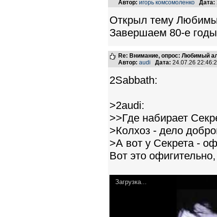
Автор:
игорь комсомоленко
Дата:
Открыл тему Любимый
Завершаем 80-е годы
Re: Внимание, опрос: Любимый ал
Автор:
audi
Дата:
24.07.26 22:46
2Sabbath:
>2audi:
>>Где набирает Секре
>Колхоз - дело добро
>А вот у Секрета - о
Вот это офигительно,
Загрузка...