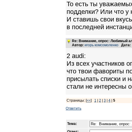
То есть ты уважаемы
подделки? Или что у 
И ставишь свои вкусы
в последней инстанц
Re: Внимание, опрос: Любимый ал
Автор:
игорь комсомоленко
Дата:
2 audi:
Из всех участников о
что твои фавориты по
присылать списки и н
стали не интересны 
Страницы: [
<<
]
1
|
2
|
3
|
4
|
5
Ответить
Тема:
Ответ: