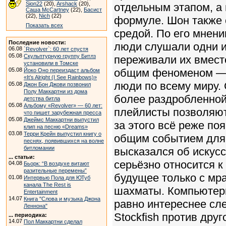
Sion22
(20),
Arshack
(20),
отдельным этапом, а
Саша McCartney
(22),
Басист
(22),
Nich
(22)
формуле. Шон также 
Показать всех
средой. По его мнен
Последние новости:
люди слушали одни и
06.08
`Revolver`: 60 лет спустя
05.08
Скульптурную группу Битлз
переживали их вмест
установили в Томске
05.08
общим феноменом — 
Йоко Оно переиздаст альбом
«It’s Alright (I See Rainbows)»
люди по всему миру. 
05.08
Джон Бон Джови позвонил
Полу Маккартни из дома
более раздробленной
детства битла
05.08
Альбому «Revolver» — 60 лет:
плейлисты позволяют
что пишет зарубежная пресса
05.08
Джеймс Маккартни выпустил
за этого всё реже по
клип на песню «Dreams»
03.08
Терри Крейн выпустил книгу о
общим событием для 
песнях, появившихся на волне
битломании
высказался об искусс
... статьи:
серьёзно относится к
04.08
Бьорк: “В воздухе витают
разительные перемены”
будущее только с мр
01.08
Интервью Пола для ЮТуб
канала The Rest is
шахматы. Компьютеры
Entertainment
14.07
Книга "Слова и музыка Джона
равно интереснее сле
Леннона"
Stockfish против дру
... периодика:
14.07
Пол Маккартни сделал