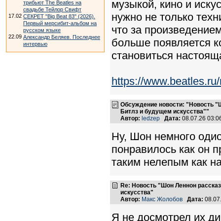
музыкой, кино и иску
трибьют The Beatles на
свадьбе Тейлор Свифт
нужно не только техн
17.02
СЕКРЕТ "Big Beat 83" (2026).
Первый мерсибит-альбом на
что за произведением
русском языке
22.09
Александр Беляев. Последнее
больше появляется к
интервью
становиться настоящ
https://www.beatles.
Обсуждение новости: "Новость "
Битлз и будущем искусства""
Автор:
ledzep
Дата:
08.07.26 03:
Ну, Шон немного одио
понравилось как он п
таким нелепым как н
Re: Новость "Шон Леннон расска
искусства"
Автор:
Макс Жолобов
Дата:
08.07
Я не досмотрел их ди