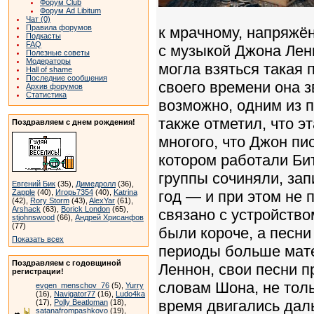
Форум Club
Форум Ad Libitum
Чат (0)
Правила форумов
к мрачному, напряжён
Подкасты
FAQ
с музыкой Джона Ленн
Полезные советы
Модераторы
могла взяться такая п
Hall of shame
Последние сообщения
своего времени она з
Архив форумов
Статистика
возможно, одним из 
также отметил, что э
Поздравляем с днем рождения!
многого, что Джон пи
котором работали Бит
группы сочиняли, за
Евгений Бик
(35),
Димедролл
(36),
Zapple
(40),
Игорь7354
(40),
Katrina
год — и при этом не 
(42),
Rory Storm
(43),
AlexYar
(61),
Arshack
(63),
Borick London
(65),
связано с устройств
stjohnswood
(66),
Андрей Хрисанфов
(77)
были короче, а песни
Показать всех
периоды больше мате
Поздравляем с годовщиной
Леннон, свои песни п
регистрации!
словам Шона, не толь
evgen_menschov_76
(5),
Yurry
(16),
Navigator77
(16),
Ludo4ka
время двигались дал
(17),
Polly Beatloman
(18),
satanafrompashkovo
(19),