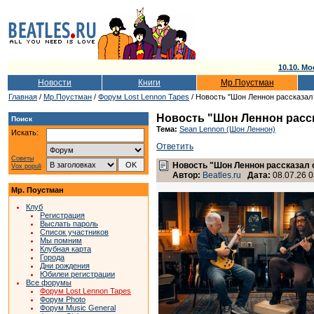
10.10. Мо
Новости
Книги
Мр.Поустман
Главная
/
Мр.Поустман
/
Форум Lost Lennon Tapes
/ Новость "Шон Леннон рассказал
Новость "Шон Леннон расск
Поиск
Тема:
Sean Lennon (Шон Леннон)
Искать:
Ответить
Советы
Новость "Шон Леннон рассказал 
Vox populi
Автор:
Beatles.ru
Дата:
08.07.26 0
Мр. Поустман
Клуб
Регистрация
Выслать пароль
Список участников
Мы помним
Клубная карта
Города
Дни рождения
Юбилеи регистрации
Все форумы
Форум Lost Lennon Tapes
Форум Photo
Форум Music General