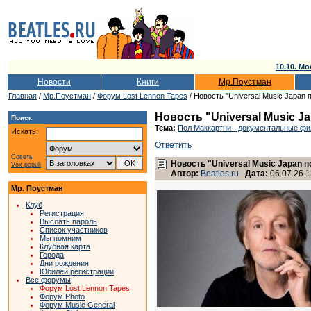
10.10. Мо
Новости
Книги
Мр.Поустман
Главная
/
Мр.Поустман
/
Форум Lost Lennon Tapes
/ Новость "Universal Music Japan
Новость "Universal Music 
Поиск
Тема:
Пол Маккартни - документальные фи
Искать:
Ответить
Советы
Новость "Universal Music Japan 
Vox populi
Автор:
Beatles.ru
Дата:
06.07.26 1
Мр. Поустман
Клуб
Регистрация
Выслать пароль
Список участников
Мы помним
Клубная карта
Города
Дни рождения
Юбилеи регистрации
Все форумы
Форум Lost Lennon Tapes
Форум Photo
Форум Music General