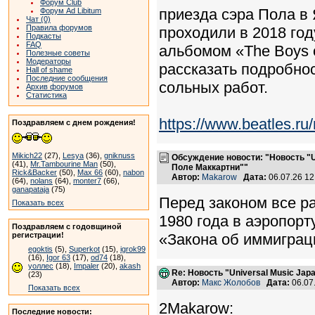
Форум Club
приезда сэра Пола в 
Форум Ad Libitum
Чат (0)
Правила форумов
проходили в 2018 год
Подкасты
FAQ
альбомом «The Boys 
Полезные советы
Модераторы
рассказать подробнос
Hall of shame
Последние сообщения
сольных работ.
Архив форумов
Статистика
https://www.beatles.
Поздравляем с днем рождения!
Mikich22
(27),
Lesya
(36),
gniknuss
Обсуждение новости: "Новость "U
(41),
Mr.Tambourine Man
(50),
Поле Маккартни""
Rick&Backer
(50),
Max 66
(60),
nabon
Автор:
Makarow
Дата:
06.07.26 1
(64),
nolans
(64),
monter7
(66),
ganapataja
(75)
Перед законом все р
Показать всех
1980 года в аэропорту
Поздравляем с годовщиной
регистрации!
«Закона об иммиграц
egoktis
(5),
Superkot
(15),
igrok99
(16),
Igor 63
(17),
od74
(18),
уоллес
(18),
Impaler
(20),
akash
Re: Новость "Universal Music Ja
(23)
Автор:
Макс Жолобов
Дата:
06.07
Показать всех
2Makarow:
Последние новости: