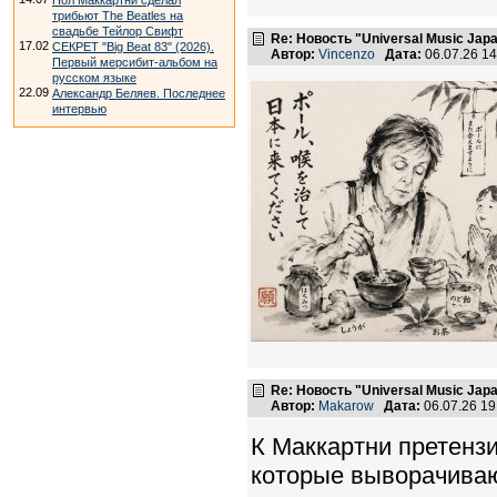
Пол Маккартни сделал
трибьют The Beatles на
свадьбе Тейлор Свифт
Re: Новость "Universal Music Ja
17.02
СЕКРЕТ "Big Beat 83" (2026).
Автор:
Vincenzo
Дата:
06.07.26 1
Первый мерсибит-альбом на
русском языке
22.09
Александр Беляев. Последнее
интервью
Re: Новость "Universal Music Ja
Автор:
Makarow
Дата:
06.07.26 1
К Маккартни претензи
которые выворачивают