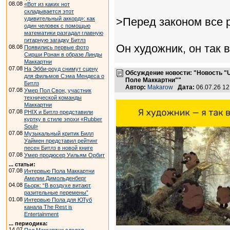
08.08
«Вот из каких нот
складывается этот
удивительный аккорд»: как
>Перед законом все 
один человек с помощью
математики разгадал главную
гитарную загадку Битлз
Он художник, он так в
08.08
Появились первые фото
Сирши Ронан в образе Линды
Маккартни
07.08
На Эбби-роуд снимут сцену
Обсуждение новости: "Новость "U
для фильмов Сэма Мендеса о
Поле Маккартни""
Битлз
Автор:
Makarow
Дата:
06.07.26 1
07.08
Умер Пол Свон, участник
технической команды
Маккартни
07.08
PHIX и Битлз представили
куртку в стиле эпохи «Rubber
Soul»
07.08
Музыкальный критик Билл
Уаймен представил рейтинг
песен Битлз в новой книге
07.08
Умер продюсер Уильям Орбит
... статьи:
07.08
Интервью Пола Маккартни
Амелии Димольденберг
04.08
Бьорк: “В воздухе витают
разительные перемены”
01.08
Интервью Пола для ЮТуб
канала The Rest is
Entertainment
... периодика:
14.07