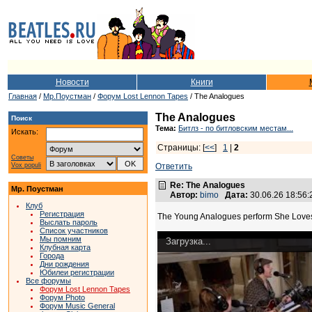
Новости
Книги
Главная
/
Мр.Поустман
/
Форум Lost Lennon Tapes
/ The Analogues
The Analogues
Поиск
Тема:
Битлз - по битловским местам...
Искать:
Страницы: [
<<
]
1
|
2
Советы
Vox populi
Ответить
Re: The Analogues
Мр. Поустман
Автор:
bimo
Дата:
30.06.26 18:56
Клуб
Регистрация
The Young Analogues perform She Loves 
Выслать пароль
Список участников
Мы помним
Загрузка...
Клубная карта
Города
Дни рождения
Юбилеи регистрации
Все форумы
Форум Lost Lennon Tapes
Форум Photo
Форум Music General