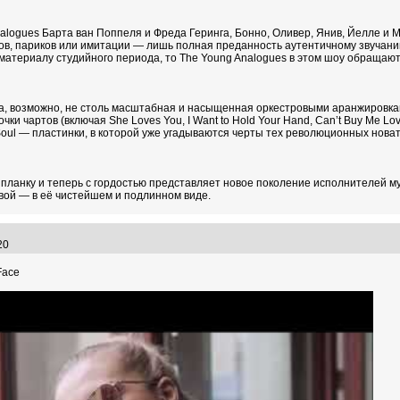
alogues Барта ван Поппеля и Фреда Геринга, Бонно, Оливер, Янив, Йелле и 
мов, париков или имитации — лишь полная преданность аутентичному звучан
материалу студийного периода, то The Young Analogues в этом шоу обращают
, возможно, не столь масштабная и насыщенная оркестровыми аранжировками
и чартов (включая She Loves You, I Want to Hold Your Hand, Can’t Buy Me Love,
oul — пластинки, в которой уже угадываются черты тех революционных новато
планку и теперь с гордостью представляет новое поколение исполнителей муз
вой — в её чистейшем и подлинном виде.
:20
Face