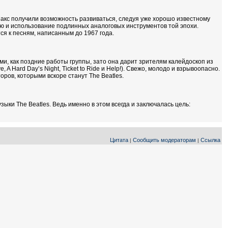
Макс получили возможность развиваться, следуя уже хорошо известному
ию и использование подлинных аналоговых инструментов той эпохи.
ся к песням, написанным до 1967 года.
, как поздние работы группы, зато она дарит зрителям калейдоскоп из
 A Hard Day’s Night, Ticket to Ride и Help!). Свежо, молодо и взрывоопасно.
ров, которыми вскоре станут The Beatles.
ыки The Beatles. Ведь именно в этом всегда и заключалась цель:
Цитата
Сообщить модераторам
Ссылка
|
|