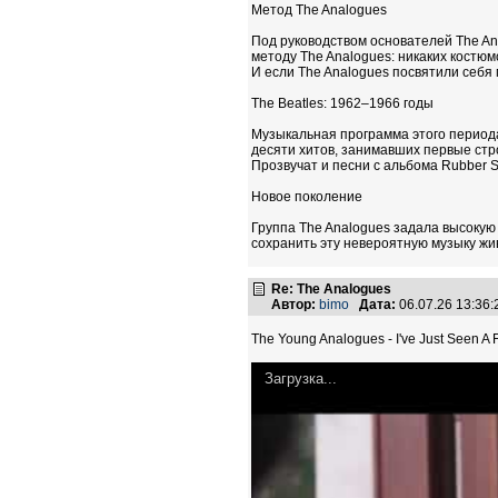
Метод The ​​Analogues
Под руководством основателей The An
методу The Analogues: никаких костю
И если The Analogues посвятили себя 
The Beatles: 1962–1966 годы
Музыкальная программа этого периода
десяти хитов, занимавших первые строчк
Прозвучат и песни с альбома Rubber S
Новое поколение
Группа The Analogues задала высокую 
сохранить эту невероятную музыку жи
Re: The Analogues
Автор:
bimo
Дата:
06.07.26 13:36
The Young Analogues - I've Just Seen A 
Загрузка...