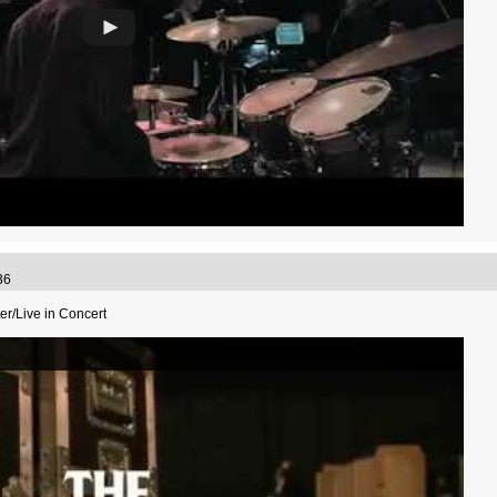
:36
er/Live in Concert