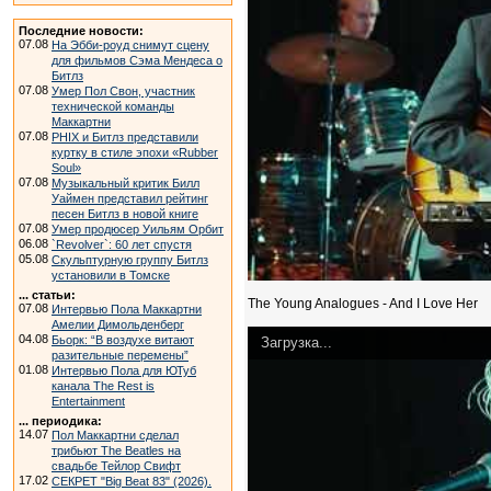
Последние новости:
07.08
На Эбби-роуд снимут сцену
для фильмов Сэма Мендеса о
Битлз
07.08
Умер Пол Свон, участник
технической команды
Маккартни
07.08
PHIX и Битлз представили
куртку в стиле эпохи «Rubber
Soul»
07.08
Музыкальный критик Билл
Уаймен представил рейтинг
песен Битлз в новой книге
07.08
Умер продюсер Уильям Орбит
06.08
`Revolver`: 60 лет спустя
05.08
Скульптурную группу Битлз
установили в Томске
... статьи:
The Young Analogues - And I Love Her
07.08
Интервью Пола Маккартни
Амелии Димольденберг
04.08
Бьорк: “В воздухе витают
Загрузка...
разительные перемены”
01.08
Интервью Пола для ЮТуб
канала The Rest is
Entertainment
... периодика:
14.07
Пол Маккартни сделал
трибьют The Beatles на
свадьбе Тейлор Свифт
17.02
СЕКРЕТ "Big Beat 83" (2026).