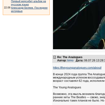
Первый мерсибит-альбом на
русском языке
22.09
Александр Беляев. Последнее
интервью
Re: The Analogues
Автор:
bimo
Дата:
06.07.26 13:28
https://theyounganalogues.com/about/
В конце 2024 года группа The Analogu
международным успехом воссоздавали 
возраст составлял 62 года, исполнял
The Young Analogues
Возможно, эта мысль возникла благод
ранние хиты The Beatles — свежо, эн
Изначально таких планов не было. Но 