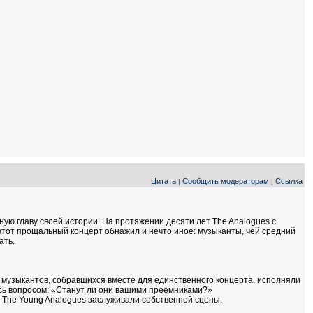
Цитата
Сообщить модераторам
Ссылка
|
|
ную главу своей истории. На протяжении десяти лет The Analogues с
этот прощальный концерт обнажил и нечто иное: музыканты, чей средний
ать.
 музыкантов, собравшихся вместе для единственного концерта, исполняли
лись вопросом: «Станут ли они вашими преемниками?»
л. The Young Analogues заслуживали собственной сцены.