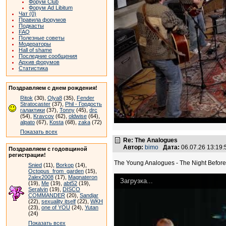
Форум Club
Форум Ad Libitum
Чат (0)
Правила форумов
Подкасты
FAQ
Полезные советы
Модераторы
Hall of shame
Последние сообщения
Архив форумов
Статистика
Поздравляем с днем рождения!
Ritok
(30),
Olya8
(35),
Fender
Stratocaster
(37),
Phil - Гордость
галактики
(37),
Tonny
(45),
drc
(54),
Kravcov
(62),
oldwise
(64),
alpato
(67),
Kosta
(68),
zaka
(72)
Показать всех
Re: The Analogues
Автор:
bimo
Дата:
06.07.26 13:19
Поздравляем с годовщиной
регистрации!
The Young Analogues - The Night Before
Snied
(11),
Borkop
(14),
Octopus_from_garden
(15),
2alex2008
(17),
Magnateron
Загрузка...
(19),
Me
(19),
abt52
(19),
Seralvin
(19),
DISCO
COMMANDER
(20),
Sandjar
(22),
sexuality itself
(22),
WKH
(23),
one of YOU
(24),
Yutan
(24)
Показать всех