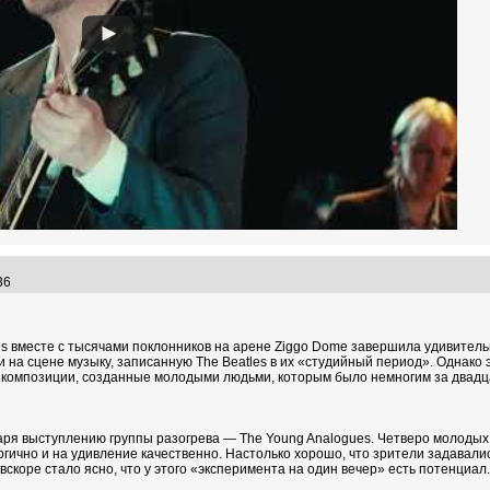
:36
es вместе с тысячами поклонников на арене Ziggo Dome завершила удивитель
на сцене музыку, записанную The Beatles в их «студийный период». Однако 
и композиции, созданные молодыми людьми, которым было немногим за двадц
аря выступлению группы разогрева — The Young Analogues. Четверо молодых
ергично и на удивление качественно. Настолько хорошо, что зрители задава
вскоре стало ясно, что у этого «эксперимента на один вечер» есть потенциа