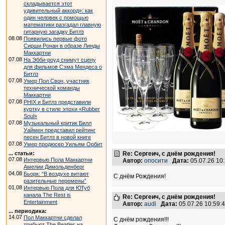
складывается этот
удивительный аккорд»: как
один человек с помощью
математики разгадал главную
гитарную загадку Битлз
08.08
Появились первые фото
Сирши Ронан в образе Линды
Маккартни
07.08
На Эбби-роуд снимут сцену
для фильмов Сэма Мендеса о
Битлз
07.08
Умер Пол Свон, участник
технической команды
Маккартни
07.08
PHIX и Битлз представили
куртку в стиле эпохи «Rubber
Soul»
07.08
Музыкальный критик Билл
Уаймен представил рейтинг
песен Битлз в новой книге
07.08
Умер продюсер Уильям Орбит
... статьи:
Re: Сергеич, с днём рождения!
07.08
Интервью Пола Маккартни
Автор:
опосити
Дата:
05.07.26 10
Амелии Димольденберг
04.08
Бьорк: “В воздухе витают
С днём Рождения!
разительные перемены”
01.08
Интервью Пола для ЮТуб
канала The Rest is
Re: Сергеич, с днём рождения!
Entertainment
Автор:
audi
Дата:
05.07.26 10:59
... периодика:
14.07
Пол Маккартни сделал
С днём рождения!!!
трибьют The Beatles на