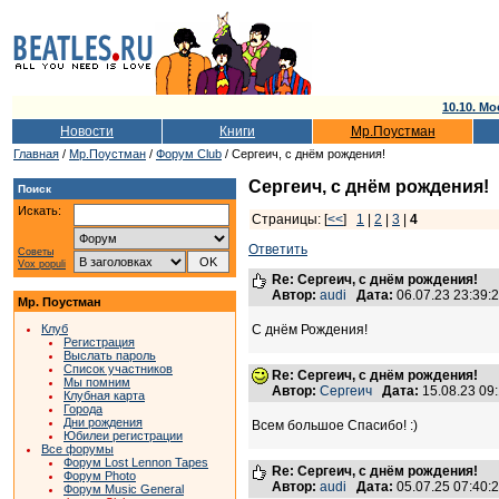
10.10. Мо
Новости
Книги
Мр.Поустман
Главная
/
Мр.Поустман
/
Форум Club
/ Сергеич, с днём рождения!
Сергеич, с днём рождения!
Поиск
Искать:
Страницы: [
<<
]
1
|
2
|
3
|
4
Ответить
Советы
Vox populi
Re: Сергеич, с днём рождения!
Автор:
audi
Дата:
06.07.23 23:39
Мр. Поустман
Клуб
С днём Рождения!
Регистрация
Выслать пароль
Список участников
Re: Сергеич, с днём рождения!
Мы помним
Автор:
Сергеич
Дата:
15.08.23 09
Клубная карта
Города
Дни рождения
Всем большое Спасибо! :)
Юбилеи регистрации
Все форумы
Форум Lost Lennon Tapes
Re: Сергеич, с днём рождения!
Форум Photo
Автор:
audi
Дата:
05.07.25 07:40
Форум Music General