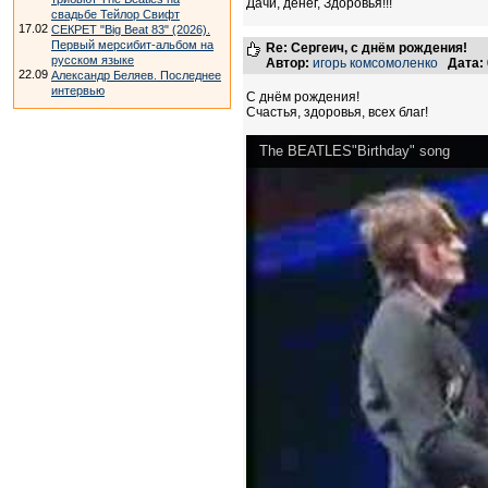
Дачи, денег, Здоровья!!!
свадьбе Тейлор Свифт
17.02
СЕКРЕТ "Big Beat 83" (2026).
Первый мерсибит-альбом на
Re: Сергеич, с днём рождения!
русском языке
Автор:
игорь комсомоленко
Дата:
22.09
Александр Беляев. Последнее
интервью
С днём рождения!
Счастья, здоровья, всех благ!
The BEATLES"Birthday" song