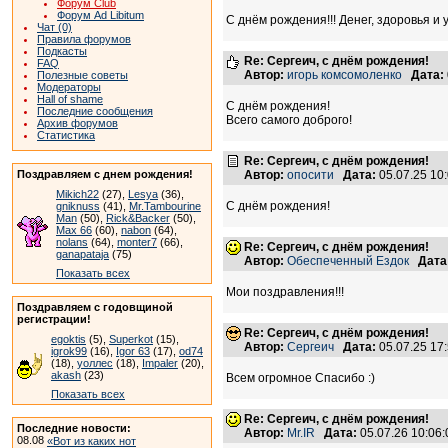
Форум Club
Форум Ad Libitum
С днём рождения!!! Денег, здоровья и 
Чат (0)
Правила форумов
Подкасты
Re: Сергеич, с днём рождения!
FAQ
Автор:
игорь комсомоленко
Дата:
Полезные советы
Модераторы
Hall of shame
С днём рождения!
Последние сообщения
Всего самого доброго!
Архив форумов
Статистика
Re: Сергеич, с днём рождения!
Поздравляем с днем рождения!
Автор:
опосити
Дата:
05.07.25 10
Mikich22
(27),
Lesya
(36),
С днём рождения!
gniknuss
(41),
Mr.Tambourine
Man
(50),
Rick&Backer
(50),
Max 66
(60),
nabon
(64),
nolans
(64),
monter7
(66),
Re: Сергеич, с днём рождения!
ganapataja
(75)
Автор:
Обеспеченный Ездок
Дата
Показать всех
Мои поздравления!!!
Поздравляем с годовщиной
регистрации!
Re: Сергеич, с днём рождения!
egoktis
(5),
Superkot
(15),
Автор:
Сергеич
Дата:
05.07.25 17
igrok99
(16),
Igor 63
(17),
od74
(18),
уоллес
(18),
Impaler
(20),
akash
(23)
Всем огромное Спасибо :)
Показать всех
Re: Сергеич, с днём рождения!
Последние новости:
Автор:
Mr.IR
Дата:
05.07.26 10:0
08.08
«Вот из каких нот