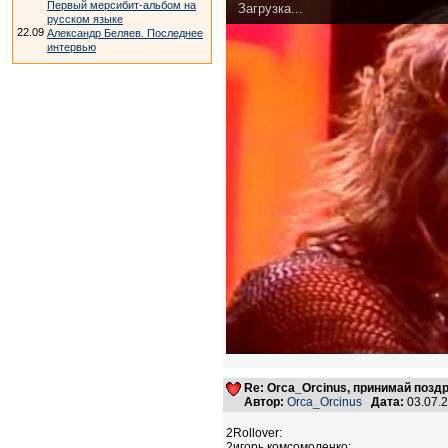
Первый мерсибит-альбом на
Загрузка...
русском языке
22.09
Александр Беляев. Последнее
интервью
Re: Orca_Orcinus, принимай позд
Автор:
Orca_Orcinus
Дата:
03.07.
2Rollover:
2игорь комсомоленко: