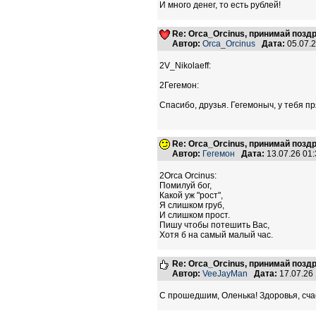
И много денег, то есть рублей!
Re: Orca_Orcinus, принимай позд
Автор:
Orca_Orcinus
Дата:
05.07.
2V_Nikolaeff:
2Гегемон:
Спасибо, друзья. Гегемоныч, у тебя п
Re: Orca_Orcinus, принимай позд
Автор:
Гегемон
Дата:
13.07.26 01
2Orca Orcinus:
Помилуй бог,
Какой уж "рост",
Я слишком груб,
И слишком прост.
Пишу чтобы потешить Вас,
Хотя б на самый малый час.
Re: Orca_Orcinus, принимай позд
Автор:
VeeJayMan
Дата:
17.07.26
С прошедшим, Оленька! Здоровья, сча