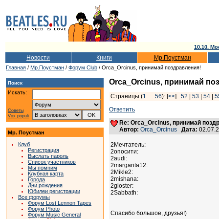
10.10. Мо
Новости
Книги
Мр.Поустман
Главная
/
Мр.Поустман
/
Форум Club
/ Orca_Orcinus, принимай поздравления!
Orca_Orcinus, принимай по
Поиск
Искать:
Страницы (
1
…
56
): [
<<
]
52
|
53
|
54
|
5
Ответить
Советы
Vox populi
Re: Orca_Orcinus, принимай позд
Автор:
Orca_Orcinus
Дата:
02.07.
Мр. Поустман
Клуб
2Мечтатель:
Регистрация
2опосити:
Выслать пароль
2audi:
Список участников
2margarita12:
Мы помним
2Mikle2:
Клубная карта
2mishana:
Города
Дни рождения
2gloster:
Юбилеи регистрации
2Sabbath:
Все форумы
Форум Lost Lennon Tapes
Форум Photo
Спасибо большое, друзья!)
Форум Music General