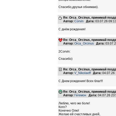
Спасибо,друзья обнимаю).
Re: Orca_Orcinus, принимай позд
Автор:
Corvin
Дата:
03.07.26 09:
С днём рождения!
Re: Orca_Orcinus, принимай позд
Автор:
Orca_Orcinus
Дата:
03.07.
2Corvin:
Спасибо)
Re: Orca_Orcinus, принимай позд
Автор:
V_Nikolaeff
Дата:
04.07.26
С Днем рождения! Всех благ!!!
Re: Orca_Orcinus, принимай позд
Автор:
Гегемон
Дата:
04.07.26 23
Люблю, чего же боле!
Кого?
Конечно Олю!
Желаю ей счастливых дней,