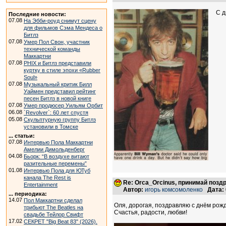
С д
Последние новости:
07.08
На Эбби-роуд снимут сцену
для фильмов Сэма Мендеса о
Битлз
07.08
Умер Пол Свон, участник
технической команды
Маккартни
07.08
PHIX и Битлз представили
куртку в стиле эпохи «Rubber
Soul»
07.08
Музыкальный критик Билл
Уаймен представил рейтинг
песен Битлз в новой книге
07.08
Умер продюсер Уильям Орбит
06.08
`Revolver`: 60 лет спустя
05.08
Скульптурную группу Битлз
установили в Томске
... статьи:
07.08
Интервью Пола Маккартни
Амелии Димольденберг
04.08
Бьорк: “В воздухе витают
разительные перемены”
01.08
Интервью Пола для ЮТуб
канала The Rest is
Re: Orca_Orcinus, принимай позд
Entertainment
Автор:
игорь комсомоленко
Дата:
... периодика:
14.07
Пол Маккартни сделал
Оля, дорогая, поздравляю с днём рож
трибьют The Beatles на
Счастья, радости, любви!
свадьбе Тейлор Свифт
17.02
СЕКРЕТ "Big Beat 83" (2026).