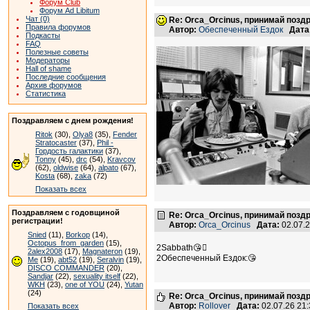
Форум Club
Форум Ad Libitum
Чат (0)
Re: Orca_Orcinus, принимай позд
Правила форумов
Автор:
Обеспеченный Ездок
Дата
Подкасты
FAQ
Полезные советы
Модераторы
Hall of shame
Последние сообщения
Архив форумов
Статистика
Поздравляем с днем рождения!
Ritok
(30),
Olya8
(35),
Fender
Stratocaster
(37),
Phil -
Гордость галактики
(37),
Tonny
(45),
drc
(54),
Kravcov
(62),
oldwise
(64),
alpato
(67),
Kosta
(68),
zaka
(72)
Показать всех
Поздравляем с годовщиной
Re: Orca_Orcinus, принимай позд
регистрации!
Автор:
Orca_Orcinus
Дата:
02.07.
Snied
(11),
Borkop
(14),
Octopus_from_garden
(15),
2Sabbath😘🫍
2alex2008
(17),
Magnateron
(19),
2Обеспеченный Ездок:😘
Me
(19),
abt52
(19),
Seralvin
(19),
DISCO COMMANDER
(20),
Sandjar
(22),
sexuality itself
(22),
WKH
(23),
one of YOU
(24),
Yutan
(24)
Re: Orca_Orcinus, принимай позд
Автор:
Rollover
Дата:
02.07.26 21
Показать всех