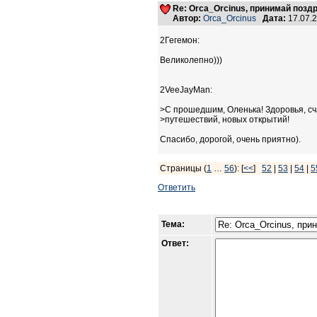
Re: Orca_Orcinus, принимай позд
Автор:
Orca_Orcinus
Дата:
17.07.
2Гегемон:
Великолепно)))
2VeeJayMan:
>С прошедшим, Оленька! Здоровья, сч
>путешествий, новых открытий!
Спасибо, дорогой, очень приятно).
Страницы (
1
…
56
): [
<<
]
52
|
53
|
54
|
5
Ответить
Тема:
Ответ: