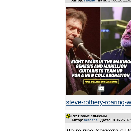
Автор:
Fragile
Дата:
17.06.26 22:
steve-rothery-roaring
Re: Новые альбомы
Автор:
mishana
Дата:
18.06.26 07
Да m про Хаккета с 