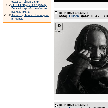
свадьбе Тейлор Свифт
17.02
СЕКРЕТ "Big Beat 83" (2026).
Первый мерсибит-альбом на
русском языке
Re: Новые альбомы
22.09
Александр Беляев. Последнее
Автор:
Ourson
Дата:
30.04.26 14:
интервью
Re: Новые альбомы