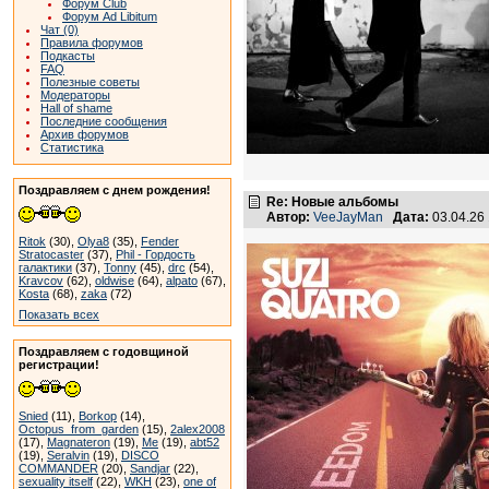
Форум Club
Форум Ad Libitum
Чат (0)
Правила форумов
Подкасты
FAQ
Полезные советы
Модераторы
Hall of shame
Последние сообщения
Архив форумов
Статистика
Поздравляем с днем рождения!
Re: Новые альбомы
Автор:
VeeJayMan
Дата:
03.04.26
Ritok
(30),
Olya8
(35),
Fender
Stratocaster
(37),
Phil - Гордость
галактики
(37),
Tonny
(45),
drc
(54),
Kravcov
(62),
oldwise
(64),
alpato
(67),
Kosta
(68),
zaka
(72)
Показать всех
Поздравляем с годовщиной
регистрации!
Snied
(11),
Borkop
(14),
Octopus_from_garden
(15),
2alex2008
(17),
Magnateron
(19),
Me
(19),
abt52
(19),
Seralvin
(19),
DISCO
COMMANDER
(20),
Sandjar
(22),
sexuality itself
(22),
WKH
(23),
one of