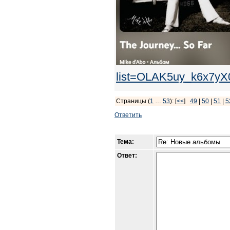
list=OLAK5uy_k6x7y
Страницы (
1
…
53
): [
<<
]
49
|
50
|
51
|
5
Ответить
Тема:
Ответ: