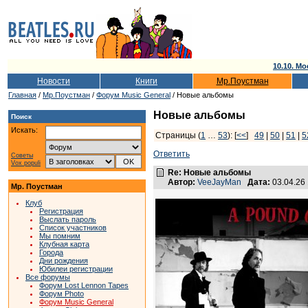
10.10. Мо
Новости
Книги
Мр.Поустман
Главная
/
Мр.Поустман
/
Форум Music General
/ Новые альбомы
Новые альбомы
Поиск
Искать:
Страницы (
1
…
53
): [
<<
]
49
|
50
|
51
|
5
Ответить
Советы
Vox populi
Re: Новые альбомы
Автор:
VeeJayMan
Дата:
03.04.26
Мр. Поустман
Клуб
Регистрация
Выслать пароль
Список участников
Мы помним
Клубная карта
Города
Дни рождения
Юбилеи регистрации
Все форумы
Форум Lost Lennon Tapes
Форум Photo
Форум Music General