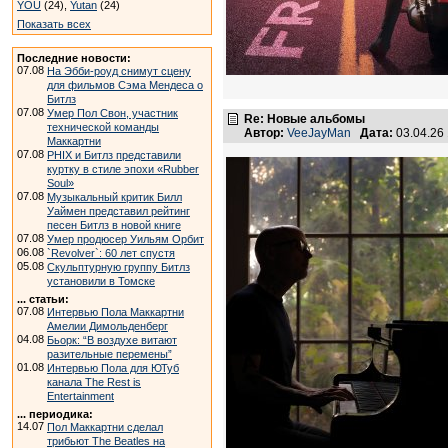
YOU
(24),
Yutan
(24)
Показать всех
Последние новости:
07.08
На Эбби-роуд снимут сцену
для фильмов Сэма Мендеса о
Битлз
07.08
Умер Пол Свон, участник
Re: Новые альбомы
технической команды
Автор:
VeeJayMan
Дата:
03.04.26
Маккартни
07.08
PHIX и Битлз представили
куртку в стиле эпохи «Rubber
Soul»
07.08
Музыкальный критик Билл
Уаймен представил рейтинг
песен Битлз в новой книге
07.08
Умер продюсер Уильям Орбит
06.08
`Revolver`: 60 лет спустя
05.08
Скульптурную группу Битлз
установили в Томске
... статьи:
07.08
Интервью Пола Маккартни
Амелии Димольденберг
04.08
Бьорк: “В воздухе витают
разительные перемены”
01.08
Интервью Пола для ЮТуб
канала The Rest is
Entertainment
... периодика:
14.07
Пол Маккартни сделал
трибьют The Beatles на