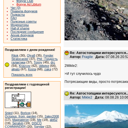
Форум Club
Форум Ad Libitum
Чат (0)
Правила форумов
Подкасты
FAQ
Полезные советы
Модераторы
Hall of shame
Последние сообщения
Архив форумов
Статистика
Поздравляем с днем рождения!
Re: Автостопщики интересуются..
Ritok
(30),
Olya8
(35),
Fender
Автор:
Fragile
Дата:
07.08.26 20:
Stratocaster
(37),
Phil - Гордость
галактики
(37),
Tonny
(45),
drc
2Mikle2:
(54),
Kravcov
(62),
oldwise
(64),
alpato
(67),
Kosta
(68),
zaka
(72)
>И тут случилось чудо
Показать всех
Потрясающие виды, просто потрясаю
Поздравляем с годовщиной
регистрации!
Re: Автостопщики интересуются..
Автор:
Mikle2
Дата:
08.08.26 10:
Snied
(11),
Borkop
(14),
Octopus_from_garden
(15),
2alex2008
(17),
Magnateron
(19),
Me
(19),
abt52
(19),
Seralvin
(19),
DISCO
COMMANDER
(20),
Sandjar
(22),