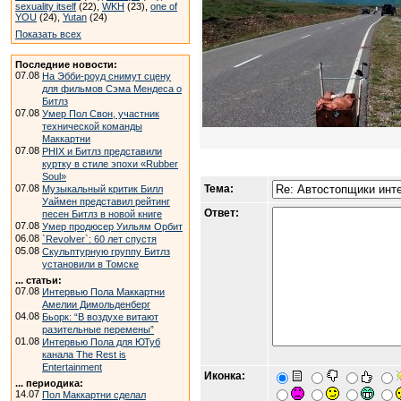
sexuality itself
(22),
WKH
(23),
one of
YOU
(24),
Yutan
(24)
Показать всех
Последние новости:
07.08
На Эбби-роуд снимут сцену
для фильмов Сэма Мендеса о
Битлз
07.08
Умер Пол Свон, участник
технической команды
Маккартни
07.08
PHIX и Битлз представили
куртку в стиле эпохи «Rubber
Soul»
07.08
Тема:
Музыкальный критик Билл
Уаймен представил рейтинг
Ответ:
песен Битлз в новой книге
07.08
Умер продюсер Уильям Орбит
06.08
`Revolver`: 60 лет спустя
05.08
Скульптурную группу Битлз
установили в Томске
... статьи:
07.08
Интервью Пола Маккартни
Амелии Димольденберг
04.08
Бьорк: “В воздухе витают
разительные перемены”
01.08
Интервью Пола для ЮТуб
канала The Rest is
Entertainment
Иконка:
... периодика:
14.07
Пол Маккартни сделал