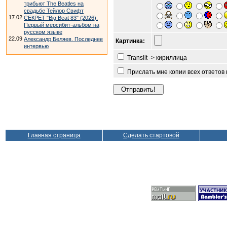
трибьют The Beatles на
свадьбе Тейлор Свифт
17.02
СЕКРЕТ "Big Beat 83" (2026).
Первый мерсибит-альбом на
русском языке
22.09
Александр Беляев. Последнее
Картинка:
интервью
Translit -> кириллица
Прислать мне копии всех ответов
Главная страница
Сделать стартовой