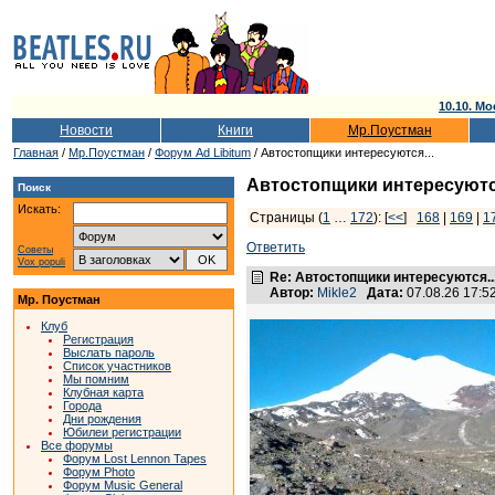
10.10. Мо
Новости
Книги
Мр.Поустман
Главная
/
Мр.Поустман
/
Форум Ad Libitum
/ Автостопщики интересуются...
Автостопщики интересуются
Поиск
Искать:
Страницы (
1
…
172
): [
<<
]
168
|
169
|
1
Ответить
Советы
Vox populi
Re: Автостопщики интересуются..
Автор:
Mikle2
Дата:
07.08.26 17:
Мр. Поустман
Клуб
Регистрация
Выслать пароль
Список участников
Мы помним
Клубная карта
Города
Дни рождения
Юбилеи регистрации
Все форумы
Форум Lost Lennon Tapes
Форум Photo
Форум Music General