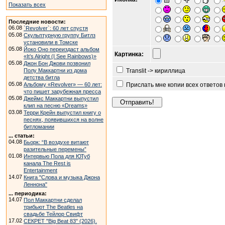
Показать всех
Последние новости:
06.08
`Revolver`: 60 лет спустя
05.08
Скульптурную группу Битлз
установили в Томске
05.08
Йоко Оно переиздаст альбом
Картинка:
«It’s Alright (I See Rainbows)»
05.08
Джон Бон Джови позвонил
Полу Маккартни из дома
Translit -> кириллица
детства битла
05.08
Альбому «Revolver» — 60 лет:
Прислать мне копии всех ответов
что пишет зарубежная пресса
05.08
Джеймс Маккартни выпустил
клип на песню «Dreams»
03.08
Терри Крейн выпустил книгу о
песнях, появившихся на волне
битломании
... статьи:
04.08
Бьорк: “В воздухе витают
разительные перемены”
01.08
Интервью Пола для ЮТуб
канала The Rest is
Entertainment
14.07
Книга "Слова и музыка Джона
Леннона"
... периодика:
14.07
Пол Маккартни сделал
трибьют The Beatles на
свадьбе Тейлор Свифт
17.02
СЕКРЕТ "Big Beat 83" (2026).