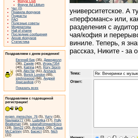
Форум Club
Форум Ad Libitum
Чат (0)
университетское. А 
Правила форумов
Подкасты
«перфоманс» или, как
FAQ
Полезные советы
разделения с аудито
Модераторы
Hall of shame
чая/кофия и перерыв
Последние сообщения
Архив форумов
виниле. Теперь, я зн
Статистика
рассказ, Никите - за 
Поздравляем с днем рождения!
Евгений Бик
(35),
Димедролл
(36),
Zapple
(40),
Игорь7354
(40),
Katrina
(42),
Rory Storm
(43),
AlexYar
(61),
Arshack
Тема:
(63),
Borick London
(65),
stjohnswood
(66),
Андрей
Ответ:
Хрисанфов
(77)
Показать всех
Поздравляем с годовщиной
регистрации!
evgen_menschov_76
(5),
Yurry
(16),
Navigator77
(16),
Ludo4ka
(17),
Polly
Beatloman
(18),
satanafrompashkovo
(19),
Sion22
(20),
Arshack
(20),
Саша
McCartney
(22),
Басист
(22),
Nich
(22)
Иконка: