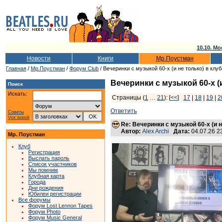
10.10. Мо
Новости
Книги
Мр.Поустман
Главная
/
Мр.Поустман
/
Форум Club
/ Вечеринки с музыкой 60-х (и не только) в клу
Вечеринки с музыкой 60-х (
Поиск
Искать:
Страницы (
1
…
21
): [
<<
]
17
|
18
|
19
|
2
Ответить
Советы
Vox populi
Re: Вечеринки с музыкой 60-х (и 
Автор:
Аlex Archi
Дата:
04.07.26 
Мр. Поустман
Клуб
Регистрация
Выслать пароль
Список участников
Мы помним
Клубная карта
Города
Дни рождения
Юбилеи регистрации
Все форумы
Форум Lost Lennon Tapes
Форум Photo
Форум Music General