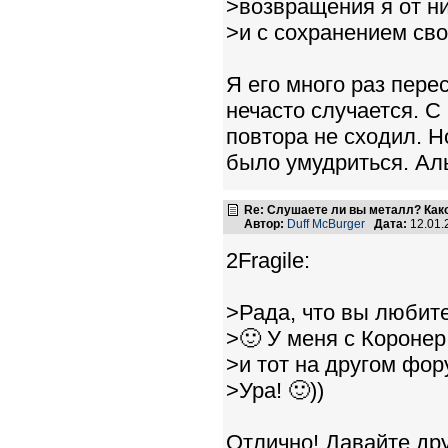
>возвращения я от н
>и с сохранением сво
Я его много раз пере
нечасто случается. С
повтора не сходил. Н
было умудриться. Аль
Re: Слушаете ли вы металл? Како
Автор:
Duff McBurger
Дата:
12.01.
2Fragile:
>Рада, что вы любите
>🙂 У меня с Короне
>и тот на другом фор
>Ура! 🙂))
Отлично! Давайте др