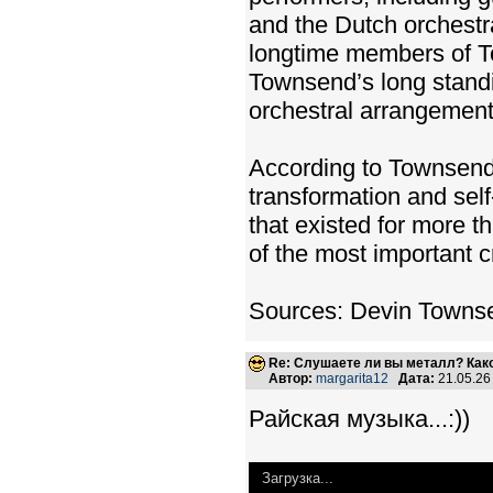
and the Dutch orchest
longtime members of To
Townsend’s long standi
orchestral arrangements
According to Townsend
transformation and sel
that existed for more th
of the most important c
Sources: Devin Townse
Re: Слушаете ли вы металл? Како
Автор:
margarita12
Дата:
21.05.26
Райская музыка...:))
Загрузка...