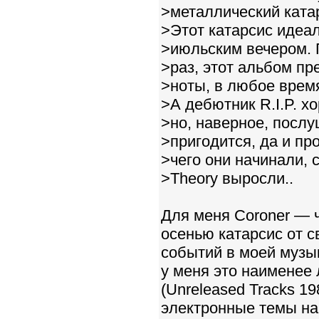
>металлический ката
>Этот катарсис идеа
>июльским вечером. 
>раз, этот альбом пр
>ноты, в любое время
>А дебютник R.I.P. х
>но, наверное, послу
>пригодится, да и пр
>чего они начинали, 
>Theory выросли..
Для меня Coroner — 
осенью катарсис от 
событий в моей музыка
у меня это наименее
(Unreleased Tracks 1
электронные темы н