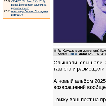
17.02
СЕКРЕТ "Big Beat 83" (2026).
Первый мерсибит-альбом на
русском языке
22.09
Александр Беляев. Последнее
интервью
Re: Слушаете ли вы металл? Како
Автор:
Fragile
Дата:
12.01.26 23:
Слышали, слышали. З
там его и размещали
А новый альбом 2025
возвращений вообще 
..вижу ваш пост на п