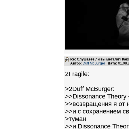
Re: Слушаете ли вы металл? Како
Автор:
Duff McBurger
Дата:
01.08.
2Fragile:
>2Duff McBurger:
>>Dissonance Theory 
>>возвращения я от 
>>и с сохранением св
>туман
>>и Dissonance Theo