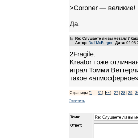
>Coroner — великие!
Да.
Re: Слушаете ли вы металл? Како
Автор:
Duff McBurger
Дата:
02.08.
2Fragile:
Kreator тоже отличная
играл Томми Веттерл
такое «атмосферное»
Страницы (
1
…
31
): [
<<
]
27
|
28
|
29
|
3
Ответить
Тема:
Ответ: