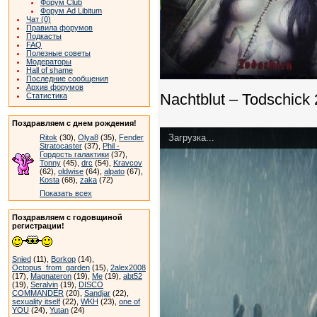
Форум Club
Форум Ad Libitum
Чат (0)
Правила форумов
Подкасты
FAQ
Полезные советы
Модераторы
Hall of shame
Последние сообщения
Архив форумов
Nachtblut – Todschick
Статистика
Поздравляем с днем рождения!
Загрузка...
Ritok
(30),
Olya8
(35),
Fender
Stratocaster
(37),
Phil -
Гордость галактики
(37),
Tonny
(45),
drc
(54),
Kravcov
(62),
oldwise
(64),
alpato
(67),
Kosta
(68),
zaka
(72)
Показать всех
Поздравляем с годовщиной
регистрации!
Snied
(11),
Borkop
(14),
Octopus_from_garden
(15),
2alex2008
(17),
Magnateron
(19),
Me
(19),
abt52
(19),
Seralvin
(19),
DISCO
COMMANDER
(20),
Sandjar
(22),
sexuality itself
(22),
WKH
(23),
one of
YOU
(24),
Yutan
(24)