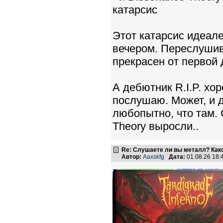
катарсис
Этот катарсис идеал
вечером. Переслушив
прекрасен от первой 
А дебютник R.I.P. хо
послушаю. Может, и д
любопытно, что там. 
Theory выросли..
Re: Слушаете ли вы металл? Како
Автор:
Aaxskfg
Дата:
01.08.26 18