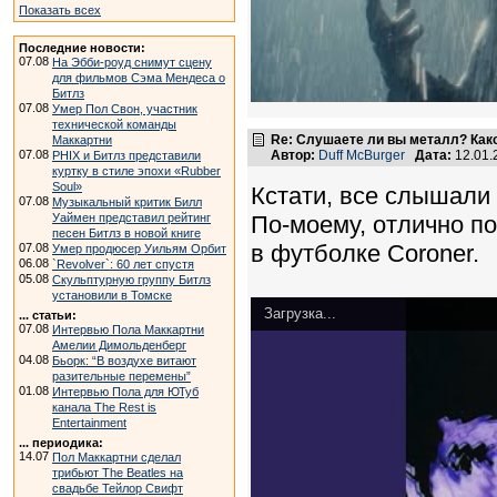
Показать всех
Последние новости:
07.08
На Эбби-роуд снимут сцену
для фильмов Сэма Мендеса о
Битлз
07.08
Умер Пол Свон, участник
технической команды
Re: Слушаете ли вы металл? Како
Маккартни
07.08
Автор:
Duff McBurger
Дата:
12.01.
PHIX и Битлз представили
куртку в стиле эпохи «Rubber
Soul»
Кстати, все слышали 
07.08
Музыкальный критик Билл
Уаймен представил рейтинг
По-моему, отлично по
песен Битлз в новой книге
в футболке Coroner.
07.08
Умер продюсер Уильям Орбит
06.08
`Revolver`: 60 лет спустя
05.08
Скульптурную группу Битлз
установили в Томске
Загрузка...
... статьи:
07.08
Интервью Пола Маккартни
Амелии Димольденберг
04.08
Бьорк: “В воздухе витают
разительные перемены”
01.08
Интервью Пола для ЮТуб
канала The Rest is
Entertainment
... периодика:
14.07
Пол Маккартни сделал
трибьют The Beatles на
свадьбе Тейлор Свифт