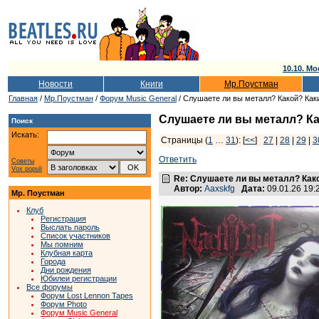
10.10. Мо
Новости
Книги
Мр.Поустман
Главная
/
Мр.Поустман
/
Форум Music General
/ Слушаете ли вы металл? Какой? Как
Слушаете ли вы металл? Ка
Поиск
Искать:
Страницы (
1
…
31
): [
<<
]
27
|
28
|
29
|
3
Ответить
Советы
Vox populi
Re: Слушаете ли вы металл? Како
Автор:
Aaxskfg
Дата:
09.01.26 19
Мр. Поустман
Клуб
Регистрация
Выслать пароль
Список участников
Мы помним
Клубная карта
Города
Дни рождения
Юбилеи регистрации
Все форумы
Форум Lost Lennon Tapes
Форум Photo
Форум Music General