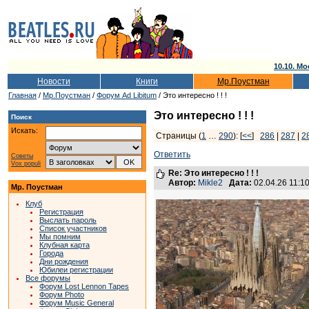
10.10. Мо
Новости
Книги
Мр.Поустман
Главная
/
Мр.Поустман
/
Форум Ad Libitum
/ Это интересно ! ! !
Это интересно ! ! !
Поиск
Искать:
Страницы (
1
…
290
): [
<<
]
286
|
287
|
2
Ответить
Советы
Vox populi
Re: Это интересно ! ! !
Автор:
Mikle2
Дата:
02.04.26 11:
Мр. Поустман
Клуб
Регистрация
Выслать пароль
Список участников
Мы помним
Клубная карта
Города
Дни рождения
Юбилеи регистрации
Все форумы
Форум Lost Lennon Tapes
Форум Photo
Форум Music General