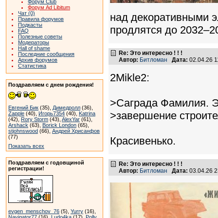
Форум Club
Форум Ad Libitum
Чат (0)
над декоративными 
Правила форумов
Подкасты
продлятся до 2032–20
FAQ
Полезные советы
Модераторы
Hall of shame
Re: Это интересно ! ! !
Последние сообщения
Автор:
Битломан
Дата:
02.04.26 
Архив форумов
Статистика
2Mikle2:
Поздравляем с днем рождения!
>Саграда Фамилия. 
Евгений Бик
(35),
Димедролл
(36),
>завершение строите
Zapple
(40),
Игорь7354
(40),
Katrina
(42),
Rory Storm
(43),
AlexYar
(61),
Arshack
(63),
Borick London
(65),
stjohnswood
(66),
Андрей Хрисанфов
(77)
Красивенько.
Показать всех
Поздравляем с годовщиной
Re: Это интересно ! ! !
регистрации!
Автор:
Битломан
Дата:
03.04.26 
evgen_menschov_76
(5),
Yurry
(16),
Navigator77
(16),
Ludo4ka
(17),
Polly