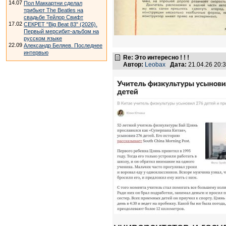
14.07
Пол Маккартни сделал
трибьют The Beatles на
свадьбе Тейлор Свифт
17.02
СЕКРЕТ "Big Beat 83" (2026).
Первый мерсибит-альбом на
русском языке
22.09
Александр Беляев. Последнее
интервью
Re: Это интересно ! ! !
Автор:
Leobax
Дата:
21.04.26 20