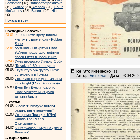
Beatloman
(18),
satanafrompashkovo
(19),
Sion22
(20),
Arshack
(20),
Саша
McCartney
(22),
Басист
(22),
Nich
(22)
Показать всех
Последние новости:
23:01
PHIX и Битлз представили
куртку в стиле эпохи «Rubber
Soul»
22:54
Музыкальный критик Билл
Уаймен представил рейтинг
песен Битлз в новой книге
22:48
Умер продюсер Уильям Орбит
06.08
`Revolver`: 60 лет спустя
05.08
Скульптурную группу Битлз
Re: Это интересно ! ! !
установили в Томске
Автор:
Битломан
Дата:
03.04.26 
05.08
Йоко Оно переиздаст альбом
«It’s Alright (I See Rainbows)»
05.08
Джон Бон Джови позвонил
Полу Маккартни из дома
детства битла
... статьи:
04.08
Бьорк: “В воздухе витают
разительные перемены”
01.08
Интервью Пола для ЮТуб
канала The Rest is
Entertainment
14.07
Книга "Слова и музыка Джона
Леннона"
... периодика: