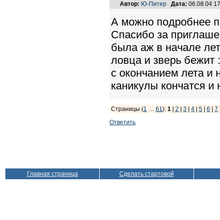
Автор:
Ю-Питер
Дата:
06.08.04 1
А можно подробнее по
Спасибо за приглашени
была аж в начале лета
ловца и зверь бежит :
с окончанием лета и 
каникулы кончатся и 
Страницы (
1
…
61
):
1
|
2
|
3
|
4
|
5
|
6
|
7
Ответить
Главная страница
Сделать стартовой