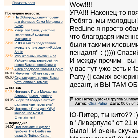
Wow!!!!
Показать всех
УРА!!! Наконец-то по
Последние новости:
23:13
На Эбби-роуд снимут сцену
Ребята, мы молодцы!!
для фильмов Сэма Мендеса о
Битлз
RedLine я просто оба
23:07
Умер Пол Свон, участник
технической команды
что благодаря именн
Маккартни
были такими клевыми!
23:01
PHIX и Битлз представили
куртку в стиле эпохи «Rubber
пендаля" :-))))) Спас
Soul»
22:54
Музыкальный критик Билл
И между прочим - вы 
Уаймен представил рейтинг
песен Битлз в новой книге
у вас тут ужо есть и 
22:48
Умер продюсер Уильям Орбит
06.08
`Revolver`: 60 лет спустя
Party (j самих вечер
05.08
Скульптурную группу Битлз
установили в Томске
десант, и ВЫ ТАМ ОБЯ
... статьи:
07.08
Интервью Пола Маккартни
Амелии Димольденберг
Re: Петербургская группа Sunflow
04.08
Бьорк: “В воздухе витают
Автор:
Olga Palna
Дата:
06.08.04
разительные перемены”
01.08
Интервью Пола для ЮТуб
Ю-Питер, ты кито?? :
канала The Rest is
Entertainment
в "Ливерпуле" от 21 и
... периодика:
14.07
Пол Маккартни сделал
было!! И очень скуча
трибьют The Beatles на
свадьбе Тейлор Свифт