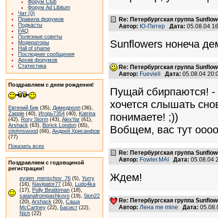
Форум Club
Форум Ad Libitum
Чат (0)
Правила форумов
Re: Петербургская группа Sunflow
Подкасты
Автор:
Ю-Питер
Дата:
05.08.04 1
FAQ
Полезные советы
Sunflowers нонеча де
Модераторы
Hall of shame
Последние сообщения
Архив форумов
Статистика
Re: Петербургская группа Sunflow
Автор:
Fueviell
Дата:
05.08.04 20
Поздравляем с днем рождения!
Пущай сбирпаются! - 
хочется слышать снов
Евгений Бик
(35),
Димедролл
(36),
Zapple
(40),
Игорь7354
(40),
Katrina
понимаете! ;))
(42),
Rory Storm
(43),
AlexYar
(61),
Arshack
(63),
Borick London
(65),
Вобщем, вас тут оооо
stjohnswood
(66),
Андрей Хрисанфов
(77)
Показать всех
Re: Петербургская группа Sunflow
Автор:
Fowler.MAI
Дата:
05.08.04 
Поздравляем с годовщиной
регистрации!
Ждем!
evgen_menschov_76
(5),
Yurry
(16),
Navigator77
(16),
Ludo4ka
(17),
Polly Beatloman
(18),
satanafrompashkovo
(19),
Sion22
Re: Петербургская группа Sunflow
(20),
Arshack
(20),
Саша
Автор:
Лена me mine
Дата:
05.08.
McCartney
(22),
Басист
(22),
Nich
(22)