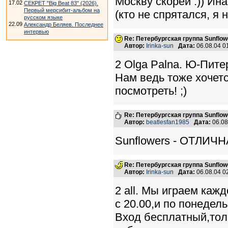
Москву скорей :)) Ина
17.02
СЕКРЕТ "Big Beat 83" (2026).
Первый мерсибит-альбом на
(кто не спрятался, я н
русском языке
22.09
Александр Беляев. Последнее
интервью
Re: Петербургская группа Sunflow
Автор:
Irinka-sun
Дата:
06.08.04 
2 Olga Palna. Ю-Пите
Нам ведь тоже хочет
посмотреть! ;)
Re: Петербургская группа Sunflow
Автор:
beatlesfan1985
Дата:
06.08
Sunflowers - ОТЛИЧН
Re: Петербургская группа Sunflow
Автор:
Irinka-sun
Дата:
06.08.04 
2 all. Мы играем кажд
с 20.00,и по понедельн
Вход бесплатный,тол