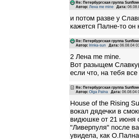
Re: Петербургская группа Sunflow
Автор:
Лена me mine
Дата:
06.08.
и потом разве у Слав
кажется Палне-то он к
Re: Петербургская группа Sunflow
Автор:
Irinka-sun
Дата:
06.08.04 
2 Лена me mine.
Вот разыщем Славку(к
если что, на тебя все 
Re: Петербургская группа Sunflow
Автор:
Olga Palna
Дата:
06.08.04
House of the Rising S
вокал дядечки в смок
видюшке от 21 июня о
"Ливерпуля" после ва
увидела, как О.Пална