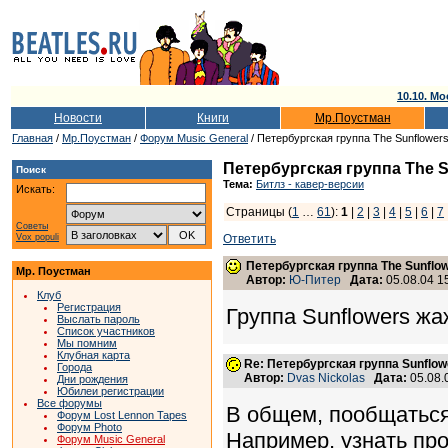
10.10. Мо
Новости
Книги
Мр.Поустман
Главная
/
Мр.Поустман
/
Форум Music General
/ Петербургская группа The Sunflower
Петербургская группа The S
Поиск
Тема:
Битлз - кавер-версии
Искать:
Страницы (
1
…
61
):
1
|
2
|
3
|
4
|
5
|
6
|
7
Советы
Vox populi
Ответить
Петербургская группа The Sunflo
Мр. Поустман
Автор:
Ю-Питер
Дата:
05.08.04 1
Клуб
Регистрация
Группа Sunflowers жа
Выслать пароль
Список участников
Мы помним
Клубная карта
Re: Петербургская группа Sunflow
Города
Автор:
Dvas Nickolas
Дата:
05.08.
Дни рождения
Юбилеи регистрации
Все форумы
В общем, пообщаться
Форум Lost Lennon Tapes
Форум Photo
Например, узнать про
Форум Music General