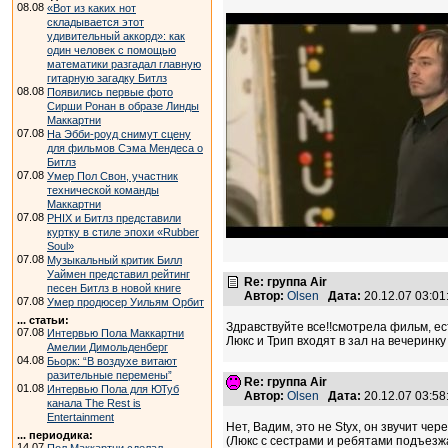
08.08
«Вот из каких нот
складывается этот
удивительный аккорд»: как
один человек с помощью
математики разгадал главную
гитарную загадку Битлз
08.08
Появились первые фото
Сирши Ронан в образе Линды
Маккартни
07.08
На Эбби-роуд снимут сцену
для фильмов Сэма Мендеса о
Битлз
07.08
Умер Пол Свон, участник
технической команды
Маккартни
07.08
PHIX и Битлз представили
куртку в стиле эпохи «Rubber
Soul»
07.08
Музыкальный критик Билл
Уаймен представил рейтинг
Re: группа Air
песен Битлз в новой книге
Автор:
Olsen
Дата:
20.12.07 03:0
07.08
Умер продюсер Уильям Орбит
... статьи:
Здравствуйте все!!смотрела фильм, ес
07.08
Интервью Пола Маккартни
Люкс и Трип входят в зал на вечеринк
Амелии Димольденберг
04.08
Бьорк: “В воздухе витают
разительные перемены”
Re: группа Air
01.08
Интервью Пола для ЮТуб
Автор:
Olsen
Дата:
20.12.07 03:5
канала The Rest is
Entertainment
Нет, Вадим, это не Styx, он звучит ч
... периодика:
(Люкс с сестрами и ребятами подъезжа
14.07