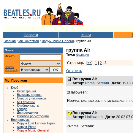
Новости
Книги
Главная
/
Мр.Поустман
/
Форум Music General
/ группа Air
группа Air
Поиск
Тема:
Франция
Искать:
Страницы: [
<<
]
1
|
2
|
3
Советы
Vox populi
Ответить
Re: группа Air
Мр. Поустман
Автор:
Primal Scream
Дата:
19.02
Клуб
Регистрация
2Halloween:
Выслать пароль
Список участников
Ирочка, сколько раз я сталкивался я 
Мы помним
Клубная карта
Города
Дни рождения
Re: группа Air
Юбилеи регистрации
Автор:
Halloween
Дата:
20.02.07 
Все форумы
Форум Lost Lennon Tapes
2Primal Scream:
Форум Photo
Форум Music General