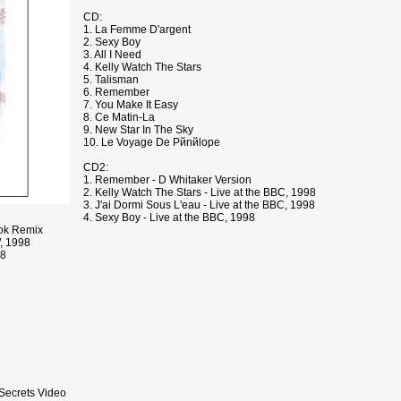
CD:
1. La Femme D'argent
2. Sexy Boy
3. All I Need
4. Kelly Watch The Stars
5. Talisman
6. Remember
7. You Make It Easy
8. Ce Matin-Lа
9. New Star In The Sky
10. Le Voyage De Pйnйlope
CD2:
1. Remember - D Whitaker Version
2. Kelly Watch The Stars - Live at the BBC, 1998
3. J'ai Dormi Sous L'eau - Live at the BBC, 1998
4. Sexy Boy - Live at the BBC, 1998
ook Remix
W, 1998
98
 Secrets Video