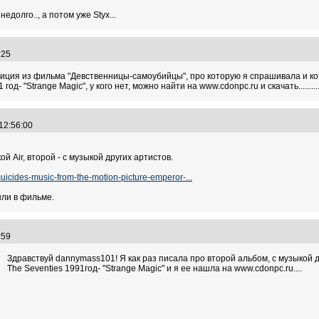
долго.., а потом уже Styx...
6:25
иция из фильма "Девственницы-самоубийцы", про которую я спрашивала и к
год- "Strange Magic", у кого нет, можно найти на www.cdonpc.ru и скачать.........
 12:56:00
й Air, второй - с музыкой других артистов.
suicides-music-from-the-motion-picture-emperor-...
ыли в фильме.
1:59
Здравствуй dannymass101! Я как раз писала про второй альбом, с музыкой д
The Seventies 1991год- "Strange Magic" и я ее нашла на www.cdonpc.ru....