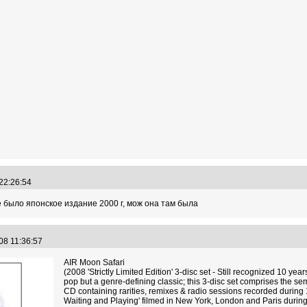
 22:26:54
 было японское издание 2000 г, мож она там была
08 11:36:57
AIR Moon Safari
(2008 'Strictly Limited Edition' 3-disc set - Still recognized 10 year
pop but a genre-defining classic; this 3-disc set comprises the se
CD containing rarities, remixes & radio sessions recorded during
Waiting and Playing' filmed in New York, London and Paris during A