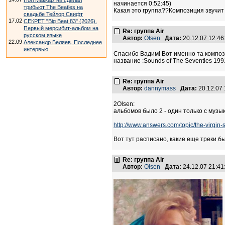
Пол Маккартни сделал
начинается 0:52:45)
трибьют The Beatles на
Какая это группа??Композиция звучит не
свадьбе Тейлор Свифт
17.02
СЕКРЕТ "Big Beat 83" (2026).
Первый мерсибит-альбом на
Re: группа Air
русском языке
Автор:
Olsen
Дата:
20.12.07 12:4
22.09
Александр Беляев. Последнее
интервью
Спасибо Вадим! Вот именно та композ
название :Sounds of The Seventies 1991 
Re: группа Air
Автор:
dannymass
Дата:
20.12.07
2Olsen:
альбомов было 2 - один только с музыко
http://www.answers.com/topic/the-virgin-
Вот тут расписано, какие еще треки б
Re: группа Air
Автор:
Olsen
Дата:
24.12.07 21:4