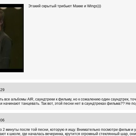
Этакий скрытый трибьют Макке и Wings)))
1:29
ть все альбомы AIR, саундтреки к фильму, но к сожалению один саундтрек, то
у и начинают танцевать. Так вот, этой песни нет в саундтреках фильма?? Не п
8:06
ерез 2 минуты после той песни, которую я ищу. Внимательно посмотри фильм и 
ют к школе, где началась вечеринка, крутится огромный стеклянный шар, они