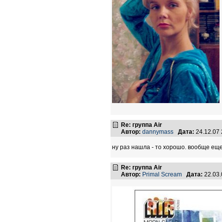
Re: группа Air
Автор:
dannymass
Дата:
24.12.07
ну раз нашла - то хорошо. вообще еще
Re: группа Air
Автор:
Primal Scream
Дата:
22.03.