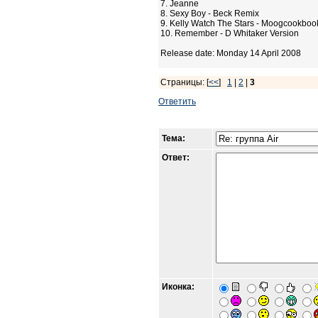
7. Jeanne
8. Sexy Boy - Beck Remix
9. Kelly Watch The Stars - Moogcookbo
10. Remember - D Whitaker Version
Release date: Monday 14 April 2008
Страницы: [
<<
]
1
|
2
|
3
Ответить
Тема:
Ответ:
Иконка: