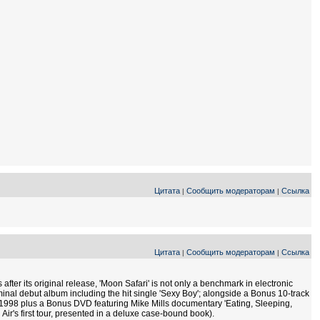
Цитата
Сообщить модераторам
Ссылка
|
|
Цитата
Сообщить модераторам
Ссылка
|
|
s after its original release, 'Moon Safari' is not only a benchmark in electronic
minal debut album including the hit single 'Sexy Boy'; alongside a Bonus 10-track
 1998 plus a Bonus DVD featuring Mike Mills documentary 'Eating, Sleeping,
ir's first tour, presented in a deluxe case-bound book).