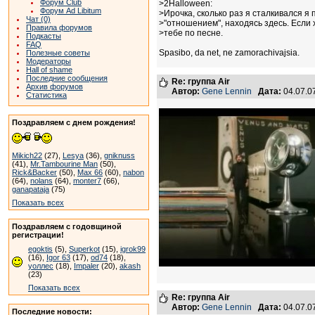
Форум Club
>2Halloween:
Форум Ad Libitum
>Ирочка, сколько раз я сталкивался я
Чат (0)
>"отношением", находясь здесь. Если 
Правила форумов
>тебе по песне.
Подкасты
FAQ
Spasibo, da net, ne zamorachivajsia.
Полезные советы
Модераторы
Hall of shame
Последние сообщения
Re: группа Air
Архив форумов
Автор:
Gene Lennin
Дата:
04.07.0
Статистика
Поздравляем с днем рождения!
Mikich22
(27),
Lesya
(36),
gniknuss
(41),
Mr.Tambourine Man
(50),
Rick&Backer
(50),
Max 66
(60),
nabon
(64),
nolans
(64),
monter7
(66),
ganapataja
(75)
Показать всех
Поздравляем с годовщиной
регистрации!
egoktis
(5),
Superkot
(15),
igrok99
(16),
Igor 63
(17),
od74
(18),
уоллес
(18),
Impaler
(20),
akash
(23)
Показать всех
Re: группа Air
Автор:
Gene Lennin
Дата:
04.07.0
Последние новости: