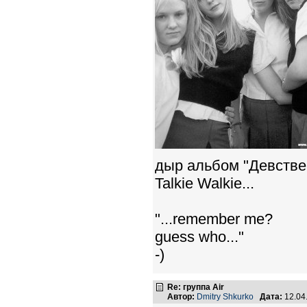
дыр альбом "Девствен
Talkie Walkie...
"...remember me?
guess who..."
-)
Re: группа Air
Автор:
Dmitry Shkurko
Дата:
12.04