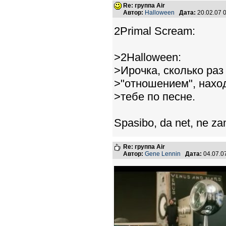
Re: группа Air
Автор:
Halloween
Дата:
20.02.07 
2Primal Scream:
>2Halloween:
>Ирочка, сколько раз
>"отношением", наход
>тебе по песне.
Spasibo, da net, ne za
Re: группа Air
Автор:
Gene Lennin
Дата:
04.07.0