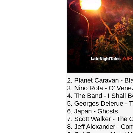
2. Planet Caravan - B
3. Nino Rota - O' Ven
4. The Band - I Shall 
5. Georges Delerue - 
6. Japan - Ghosts
7. Scott Walker - The 
8. Jeff Alexander - C