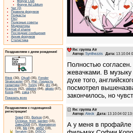
Форум Club
Форум Ad Libitum
Чат (0)
Правила форумов
Подкасты
FAQ
Полезные советы
Модераторы
Hall of shame
Последние сообщения
Архив форумов
Статистика
Re: группа Air
Поздравляем с днем рождения!
Автор:
Synthezzis
Дата:
13.10.04 
Полностью согласен. 
жевачками. В музыку 
Ritok
(30),
Olya8
(35),
Fender
духе того, английског
Stratocaster
(37),
Phil - Гордость
галактики
(37),
Tonny
(45),
drc
(54),
посмотрел вышеназва
Kravcov
(62),
oldwise
(64),
alpato
(67),
Kosta
(68),
zaka
(72)
закончилось, но чувст
Показать всех
Поздравляем с годовщиной
Re: группа Air
регистрации!
Автор:
Aleck
Дата:
13.10.04 02:1
Snied
(11),
Borkop
(14),
Octopus_from_garden
(15),
А у меня в профайле 
2alex2008
(17),
Magnateron
(19),
Me
(19),
abt52
(19),
фильмах Софии Копол
Seralvin
(19),
DISCO