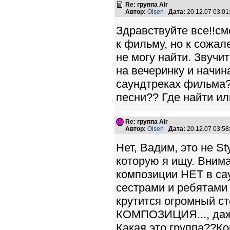
Re: группа Air
Автор:
Olsen
Дата:
20.12.07 03:0
Здравствуйте все!!см
к фильму, но к сожал
не могу найти. Звучи
на вечеринку и начина
саундтреках фильма?
песни?? Где найти ил
Re: группа Air
Автор:
Olsen
Дата:
20.12.07 03:5
Нет, Вадим, это не St
которую я ищу. Вним
композиции НЕТ в сау
сестрами и ребятами 
крутится огромный ст
КОМПОЗИЦИЯ..., даже
Какая это группа??Ком