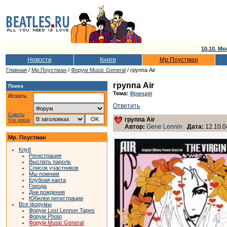
10.10. Мо
Новости
Книги
Мр.Поустман
Главная
/
Мр.Поустман
/
Форум Music General
/ группа Air
группа Air
Поиск
Тема:
Франция
Искать:
Ответить
Советы
группа Air
Vox populi
Автор:
Gene Lennin
Дата:
12.10.0
Мр. Поустман
Клуб
Регистрация
Выслать пароль
Список участников
Мы помним
Клубная карта
Города
Дни рождения
Юбилеи регистрации
Все форумы
Форум Lost Lennon Tapes
Форум Photo
Форум Music General