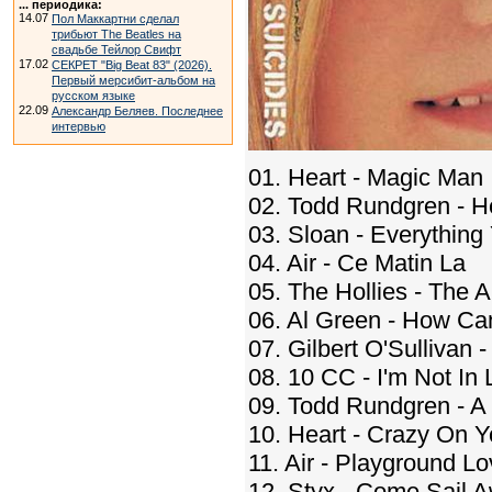
... периодика:
14.07
Пол Маккартни сделал
трибьют The Beatles на
свадьбе Тейлор Свифт
17.02
СЕКРЕТ "Big Beat 83" (2026).
Первый мерсибит-альбом на
русском языке
22.09
Александр Беляев. Последнее
интервью
01. Heart - Magic Man
02. Todd Rundgren - He
03. Sloan - Everythin
04. Air - Ce Matin La
05. The Hollies - The A
06. Al Green - How C
07. Gilbert O'Sullivan 
08. 10 CC - I'm Not In
09. Todd Rundgren - 
10. Heart - Crazy On 
11. Air - Playground L
12. Styx - Come Sail 