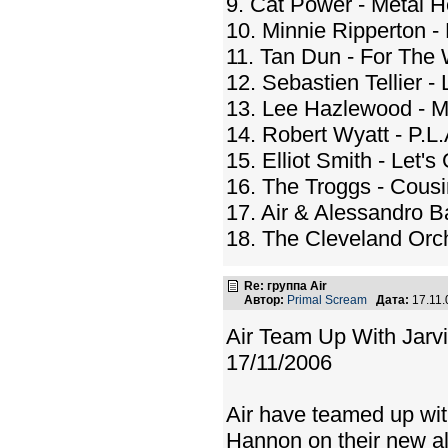
9. Cat Power - Metal H
10. Minnie Ripperton -
11. Tan Dun - For The 
12. Sebastien Tellier 
13. Lee Hazlewood - 
14. Robert Wyatt - P.L.
15. Elliot Smith - Let's
16. The Troggs - Cous
17. Air & Alessandro B
18. The Cleveland Orc
Re: группа Air
Автор:
Primal Scream
Дата:
17.11.
Air Team Up With Jarvi
17/11/2006
Air have teamed up wi
Hannon on their new a