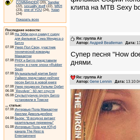
COMMANDER
(20),
Sandjar
клипа на МТВ Sexy bo
(22),
sexuality itself
(22),
WKH
(23),
one of YOU
(24),
Yutan
(24)
Показать всех
Последние новости:
07.08
На Эбби-роуд снимут сцену
Re: группа Air
для фильмов Сэма Мендеса о
Автор:
Андрей Beatleman
Дата:
13
Битлз
07.08
Умер Пол Свон, участник
технической команды
Супер песня "How does
Маккартни
07.08
PHIX и Битлз представили
днями.
куртку в стиле эпохи «Rubber
Soul»
07.08
Музыкальный критик Билл
Re: группа Air
Уаймен представил рейтинг
Автор:
Gene Lennin
Дата:
13.10.0
песен Битлз в новой книге
07.08
Умер продюсер Уильям Орбит
06.08
`Revolver`: 60 лет спустя
05.08
Скульптурную группу Битлз
установили в Томске
... статьи:
07.08
Интервью Пола Маккартни
Амелии Димольденберг
04.08
Бьорк: “В воздухе витают
разительные перемены”
01.08
Интервью Пола для ЮТуб
канала The Rest is
Entertainment