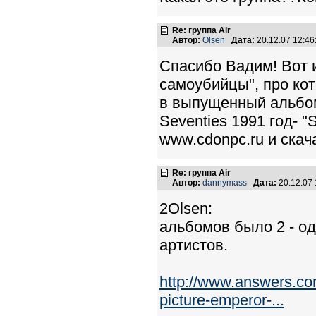
Re: группа Air
Автор:
Olsen
Дата:
20.12.07 12:4
Спасибо Вадим! Вот 
самоубийцы", про ко
в выпущенный альбом
Seventies 1991 год- "
www.cdonpc.ru и скачать
Re: группа Air
Автор:
dannymass
Дата:
20.12.07
2Olsen:
альбомов было 2 - оди
артистов.
http://www.answers.com
picture-emperor-...