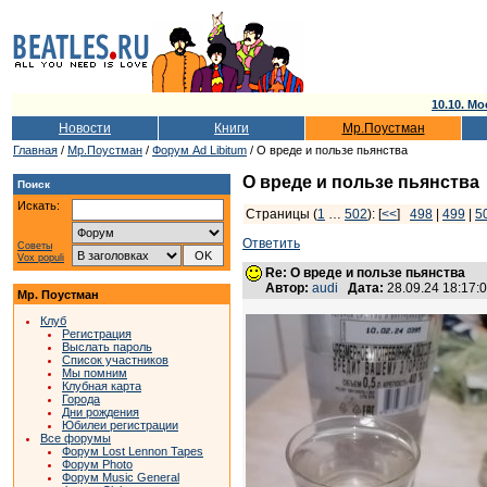
10.10. Мо
Новости
Книги
Мр.Поустман
Главная
/
Мр.Поустман
/
Форум Ad Libitum
/ О вреде и пользе пьянства
О вреде и пользе пьянства
Поиск
Искать:
Страницы (
1
…
502
): [
<<
]
498
|
499
|
5
Ответить
Советы
Vox populi
Re: О вреде и пользе пьянства
Автор:
audi
Дата:
28.09.24 18:17
Мр. Поустман
Клуб
Регистрация
Выслать пароль
Список участников
Мы помним
Клубная карта
Города
Дни рождения
Юбилеи регистрации
Все форумы
Форум Lost Lennon Tapes
Форум Photo
Форум Music General