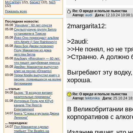
McCartney
(22),
Басист
(22),
Nich
(22)
Re: О вреде и пользе пьянства
Показать всех
Автор:
audi
Дата:
12.10.24 10:08
Последние новости:
2margarita12:
06.08
`Revolver`: 60 лет спустя
05.08
Скульптурную группу Битлз
установили в Томске
05.08
Йоко Оно переиздаст альбом
>2audi:
«It’s Alright (I See Rainbows)»
05.08
Джон Бон Джови позвонил
>>Не понял, но не тря
Полу Маккартни из дома
детства битла
>Странно. А должно б
05.08
Альбому «Revolver» — 60 лет:
что пишет зарубежная пресса
05.08
Джеймс Маккартни выпустил
Выгребают эту водку,
клип на песню «Dreams»
03.08
Терри Крейн выпустил книгу о
хороша.
песнях, появившихся на волне
битломании
... статьи:
04.08
Бьорк: “В воздухе витают
Re: О вреде и пользе пьянства
разительные перемены”
Автор:
tektonika
Дата:
25.10.24 1
01.08
Интервью Пола для ЮТуб
канала The Rest is
В Великобритании вв
Entertainment
14.07
Книга "Слова и музыка Джона
корпоративов с алког
Леннона"
... периодика:
14.07
Пол Маккартни сделал
Издание пишет, что 
трибьют The Beatles на