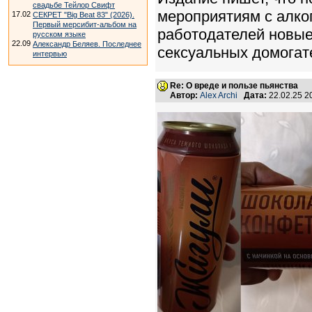
свадьбе Тейлор Свифт
мероприятиям с алко
17.02
СЕКРЕТ "Big Beat 83" (2026).
Первый мерсибит-альбом на
работодателей новые
русском языке
22.09
Александр Беляев. Последнее
сексуальных домогат
интервью
Re: О вреде и пользе пьянства
Автор:
Аlex Archi
Дата:
22.02.25 2