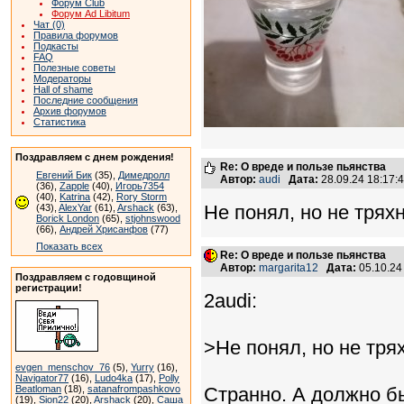
Форум Club
Форум Ad Libitum
Чат (0)
Правила форумов
Подкасты
FAQ
Полезные советы
Модераторы
Hall of shame
Последние сообщения
Архив форумов
Статистика
Поздравляем с днем рождения!
Re: О вреде и пользе пьянства
Евгений Бик
(35),
Димедролл
Автор:
audi
Дата:
28.09.24 18:17
(36),
Zapple
(40),
Игорь7354
(40),
Katrina
(42),
Rory Storm
Не понял, но не тряхн
(43),
AlexYar
(61),
Arshack
(63),
Borick London
(65),
stjohnswood
(66),
Андрей Хрисанфов
(77)
Показать всех
Re: О вреде и пользе пьянства
Автор:
margarita12
Дата:
05.10.24
Поздравляем с годовщиной
регистрации!
2audi:
>Не понял, но не трях
evgen_menschov_76
(5),
Yurry
(16),
Navigator77
(16),
Ludo4ka
(17),
Polly
Beatloman
(18),
satanafrompashkovo
Странно. А должно бы
(19),
Sion22
(20),
Arshack
(20),
Саша