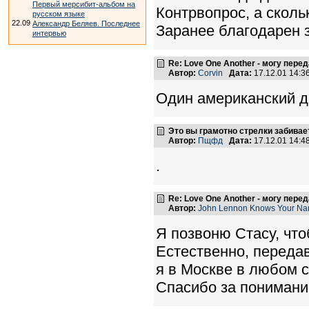
Первый мерсибит-альбом на
Контрвопрос, а сколь
русском языке
22.09
Александр Беляев. Последнее
Заранее благодарен з
интервью
Re: Love One Another - могу пере
Автор:
Corvin
Дата:
17.12.01 14:
Один американский 
Это вы грамотно стрелки забиваете 
Автор:
Пщфд
Дата:
17.12.01 14:
.
Re: Love One Another - могу пере
Автор:
John Lennon Knows Your N
Я позвоню Стасу, чт
Естественно, передав
я в Москве в любом с
Спасибо за понимани