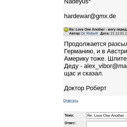
Nadeyus*
hardewar@gmx.de
Re: Love One Another - могу пере
Автор:
Dr. Robert!
Дата:
21.12.01 
Продолжается разсыл
Германию, и в Австри
Америку тоже. Шлите 
Деду - alex_vibor@mai
щас и сказал.
Доктор Роберт
Ответить
Тема:
Ответ: