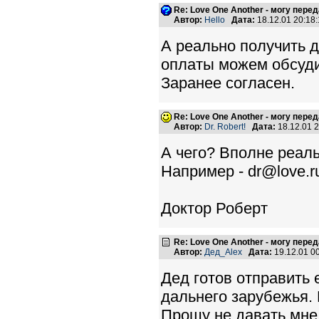
Re: Love One Another - могу пере
Автор:
Hello
Дата:
18.12.01 20:1
А реально получить д
оплаты можем обсуди
Заранее согласен.
Re: Love One Another - могу пере
Автор:
Dr. Robert!
Дата:
18.12.01 
А чего? Вполне реаль
Например - dr@love.ru
Доктор Роберт
Re: Love One Another - могу пере
Автор:
Дед_Alex
Дата:
19.12.01 0
Дед готов отправить 
дальнего зарубежья.
Прошу не давать мне