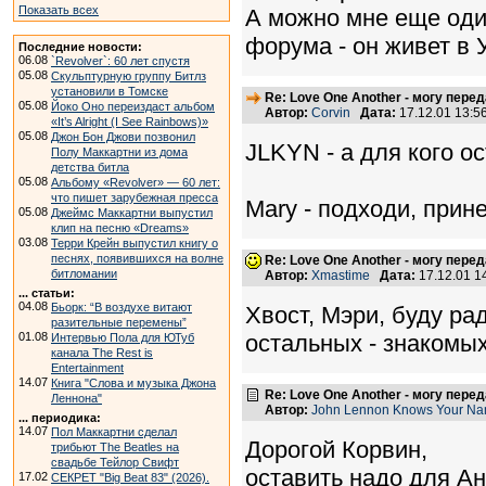
Показать всех
А можно мне еще один
форума - он живет в 
Последние новости:
06.08
`Revolver`: 60 лет спустя
05.08
Скульптурную группу Битлз
установили в Томске
Re: Love One Another - могу пере
05.08
Йоко Оно переиздаст альбом
Автор:
Corvin
Дата:
17.12.01 13:
«It’s Alright (I See Rainbows)»
05.08
Джон Бон Джови позвонил
JLKYN - а для кого о
Полу Маккартни из дома
детства битла
05.08
Альбому «Revolver» — 60 лет:
что пишет зарубежная пресса
Mary - подходи, прин
05.08
Джеймс Маккартни выпустил
клип на песню «Dreams»
03.08
Терри Крейн выпустил книгу о
песнях, появившихся на волне
Re: Love One Another - могу пере
битломании
Автор:
Xmastime
Дата:
17.12.01 
... статьи:
04.08
Бьорк: “В воздухе витают
Хвост, Мэри, буду ра
разительные перемены”
01.08
остальных - знакомых
Интервью Пола для ЮТуб
канала The Rest is
Entertainment
14.07
Книга "Слова и музыка Джона
Re: Love One Another - могу пере
Леннона"
Автор:
John Lennon Knows Your N
... периодика:
14.07
Пол Маккартни сделал
Дорогой Корвин,
трибьют The Beatles на
свадьбе Тейлор Свифт
оставить надо для Ан
17.02
СЕКРЕТ "Big Beat 83" (2026).