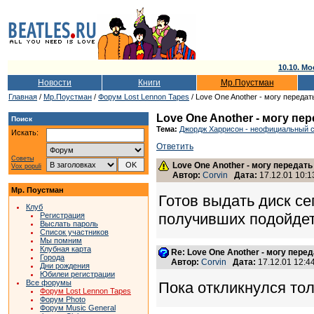
10.10. Мо
Новости
Книги
Мр.Поустман
Главная
/
Мр.Поустман
/
Форум Lost Lennon Tapes
/ Love One Another - могу передат
Love One Another - могу пе
Поиск
Тема:
Джордж Харрисон - неофициальный сб
Искать:
Ответить
Советы
Love One Another - могу передать
Vox populi
Автор:
Corvin
Дата:
17.12.01 10:1
Мр. Поустман
Готов выдать диск се
Клуб
получивших подойде
Регистрация
Выслать пароль
Список участников
Мы помним
Клубная карта
Re: Love One Another - могу пере
Города
Автор:
Corvin
Дата:
17.12.01 12:
Дни рождения
Юбилеи регистрации
Все форумы
Пока откликнулся тол
Форум Lost Lennon Tapes
Форум Photo
Форум Music General