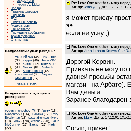
Форум Club
Re: Love One Another - могу пере
Форум Ad Libitum
Автор:
Xvostya
Дата:
17.12.01 12
Чат (0)
Правила форумов
Подкасты
я может приеду просто
FAQ
Полезные советы
ээ..
Модераторы
Hall of shame
если не усну ;)
Последние сообщения
Архив форумов
Статистика
Re: Love One Another - могу пере
Автор:
John Lennon Knows Your N
Поздравляем с днем рождения!
Евгений Бик
(35),
Димедролл
Дорогой Корвин.
(36),
Zapple
(40),
Игорь7354
(40),
Katrina
(42),
Rory Storm
(43),
AlexYar
(61),
Arshack
Приехать не могу по 
(63),
Borick London
(65),
stjohnswood
(66),
Андрей
давней просьбы оста
Хрисанфов
(77)
магазин на Арбате). 
Показать всех
Вам деньги.
Поздравляем с годовщиной
регистрации!
Заранее благодарен з
evgen_menschov_76
(5),
Yurry
(16),
Re: Love One Another - могу пере
Navigator77
(16),
Ludo4ka
(17),
Polly
Автор:
Mary
Дата:
17.12.01 13:52
Beatloman
(18),
satanafrompashkovo
(19),
Sion22
(20),
Arshack
(20),
Саша
McCartney
(22),
Басист
(22),
Nich
Corvin, привет!
(22)