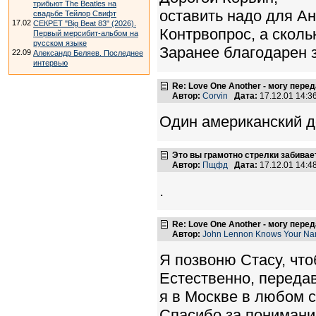
трибьют The Beatles на
оставить надо для Ан
свадьбе Тейлор Свифт
17.02
СЕКРЕТ "Big Beat 83" (2026).
Контрвопрос, а сколь
Первый мерсибит-альбом на
русском языке
Заранее благодарен з
22.09
Александр Беляев. Последнее
интервью
Re: Love One Another - могу пере
Автор:
Corvin
Дата:
17.12.01 14:
Один американский 
Это вы грамотно стрелки забиваете 
Автор:
Пщфд
Дата:
17.12.01 14:
.
Re: Love One Another - могу пере
Автор:
John Lennon Knows Your N
Я позвоню Стасу, чт
Естественно, передав
я в Москве в любом с
Спасибо за понимани