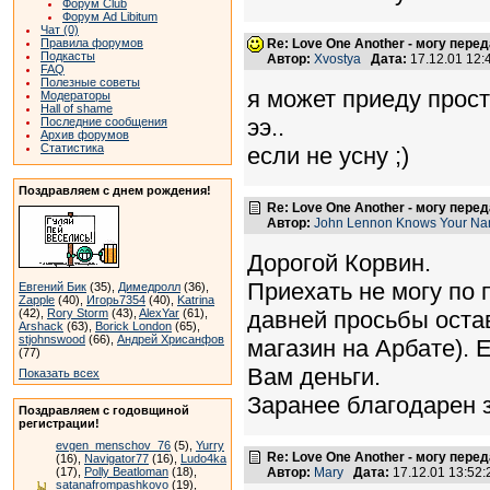
Форум Club
Форум Ad Libitum
Чат (0)
Правила форумов
Re: Love One Another - могу пере
Подкасты
Автор:
Xvostya
Дата:
17.12.01 12
FAQ
Полезные советы
я может приеду просто
Модераторы
Hall of shame
ээ..
Последние сообщения
Архив форумов
Статистика
если не усну ;)
Поздравляем с днем рождения!
Re: Love One Another - могу пере
Автор:
John Lennon Knows Your N
Дорогой Корвин.
Приехать не могу по 
Евгений Бик
(35),
Димедролл
(36),
Zapple
(40),
Игорь7354
(40),
Katrina
(42),
Rory Storm
(43),
AlexYar
(61),
давней просьбы оста
Arshack
(63),
Borick London
(65),
stjohnswood
(66),
Андрей Хрисанфов
магазин на Арбате). 
(77)
Вам деньги.
Показать всех
Заранее благодарен з
Поздравляем с годовщиной
регистрации!
evgen_menschov_76
(5),
Yurry
Re: Love One Another - могу пере
(16),
Navigator77
(16),
Ludo4ka
(17),
Polly Beatloman
(18),
Автор:
Mary
Дата:
17.12.01 13:52
satanafrompashkovo
(19),