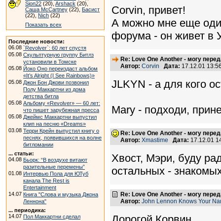
Sion22
(20),
Arshack
(20),
Corvin, привет!
Саша McCartney
(22),
Басист
(22),
Nich
(22)
А можно мне еще один
Показать всех
форума - он живет в 
Последние новости:
06.08
`Revolver`: 60 лет спустя
05.08
Скульптурную группу Битлз
Re: Love One Another - могу пере
установили в Томске
Автор:
Corvin
Дата:
17.12.01 13:
05.08
Йоко Оно переиздаст альбом
«It’s Alright (I See Rainbows)»
JLKYN - а для кого о
05.08
Джон Бон Джови позвонил
Полу Маккартни из дома
детства битла
05.08
Альбому «Revolver» — 60 лет:
Mary - подходи, прин
что пишет зарубежная пресса
05.08
Джеймс Маккартни выпустил
клип на песню «Dreams»
03.08
Терри Крейн выпустил книгу о
Re: Love One Another - могу пере
песнях, появившихся на волне
Автор:
Xmastime
Дата:
17.12.01 
битломании
... статьи:
Хвост, Мэри, буду ра
04.08
Бьорк: “В воздухе витают
разительные перемены”
остальных - знакомых
01.08
Интервью Пола для ЮТуб
канала The Rest is
Entertainment
14.07
Re: Love One Another - могу пере
Книга "Слова и музыка Джона
Автор:
John Lennon Knows Your N
Леннона"
... периодика:
14.07
Дорогой Корвин,
Пол Маккартни сделал