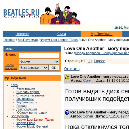
10.10. Мо
Новости
Книги
Мр.Поустман
Главная
/
Мр.Поустман
/
Форум Lost Lennon Tapes
/ Love One Another - могу передат
Love One Another - могу пе
Поиск
Тема:
Джордж Харрисон - неофициальный сб
Искать:
Страницы:
1
|
2
|
Еще>>
Советы
Vox populi
Ответить
Love One Another - могу передать
Мр. Поустман
Автор:
Corvin
Дата:
17.12.01 10:1
Клуб
Регистрация
Готов выдать диск се
Выслать пароль
Список участников
получивших подойде
Мы помним
Клубная карта
Города
Дни рождения
Re: Love One Another - могу пере
Юбилеи регистрации
Все форумы
Автор:
Corvin
Дата:
17.12.01 12:
Форум Lost Lennon Tapes
Форум Photo
Пока откликнулся тол
Форум Music General