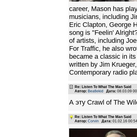
career, Mason has play
musicians, including J
Eric Clapton, George 
song is "Feelin' Alrigh
of artists, including J
For Traffic, he also wr
became a classic in its
written by Jim Krueger
Contemporary radio pla
Re: Listen To What The Man Said
Автор:
Beatlekid
Дата:
08.03.09 0
А эту Crawl of The Wi
Re: Listen To What The Man Said
Автор:
Corvin
Дата:
01.02.16 00: