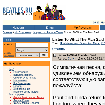
10.10. Мо
Новости
Книги
Мр.Поустман
Главная
/
Мр.Поустман
/
Форум Lost Lennon Tapes
/ Listen To What The Man Said
Listen To What The Man Said
Поиск
Тема:
Пол Маккартни - Venus And Mars (197
Искать:
Ответить
Советы
Listen To What The Man Said
Vox populi
Автор:
Corvin
Дата:
22.09.04 22:4
Мр. Поустман
Симпатичная песня, 
Клуб
удивлением обнаружил
Регистрация
Выслать пароль
Список участников
соответствующую запи
Мы помним
Клубная карта
пожалуйста:
Города
Дни рождения
Юбилеи регистрации
Все форумы
Paul and Linda return 
Форум Lost Lennon Tapes
Форум Photo
London, where they vid
Форум Music General