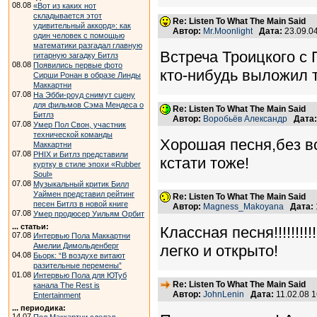
08.08
«Вот из каких нот
складывается этот
Re: Listen To What The Main Said
удивительный аккорд»: как
Автор:
Mr.Moonlight
Дата:
23.09.0
один человек с помощью
математики разгадал главную
Встреча Троицкого с 
гитарную загадку Битлз
08.08
Появились первые фото
кто-нибудь выложил т
Сирши Ронан в образе Линды
Маккартни
07.08
На Эбби-роуд снимут сцену
для фильмов Сэма Мендеса о
Re: Listen To What The Main Said
Битлз
Автор:
Воробьёв Александр
Дата:
07.08
Умер Пол Свон, участник
технической команды
Хорошая песня,без вс
Маккартни
07.08
PHIX и Битлз представили
кстати тоже!
куртку в стиле эпохи «Rubber
Soul»
07.08
Музыкальный критик Билл
Уаймен представил рейтинг
Re: Listen To What The Main Said
песен Битлз в новой книге
Автор:
Magness_Makoyana
Дата:
07.08
Умер продюсер Уильям Орбит
... статьи:
Классная песня!!!!!!!
07.08
Интервью Пола Маккартни
Амелии Димольденберг
легко и открыто!
04.08
Бьорк: “В воздухе витают
разительные перемены”
01.08
Интервью Пола для ЮТуб
Re: Listen To What The Main Said
канала The Rest is
Автор:
JohnLenin
Дата:
11.02.08 
Entertainment
... периодика:
14.07