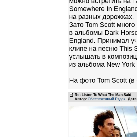
можно встретить на та
Somewhere In Englan
на разных дорожках.
Зато Tom Scott мног
в альбомы Dark Horse,
England. Принимал уч
клипе на песню This 
услышать в композици
из альбома New York 
На фото Tom Scott (в
Re: Listen To What The Man Said
Автор:
Обеспеченный Ездок
Дата