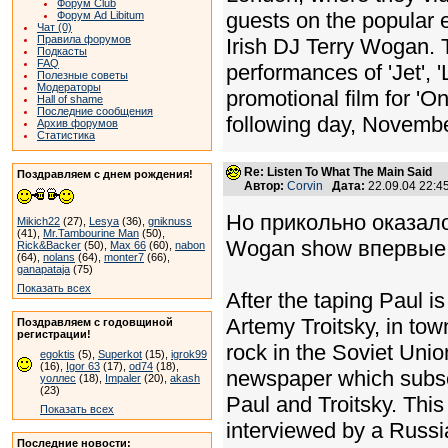
Форум Club
guests on the popular 
Форум Ad Libitum
Чат (0)
Правила форумов
Irish DJ Terry Wogan. 
Подкасты
FAQ
performances of 'Jet',
Полезные советы
Модераторы
promotional film for '
Hall of shame
Последние сообщения
following day, Novembe
Архив форумов
Статистика
Re: Listen To What The Main Said
Поздравляем с днем рождения!
Автор:
Corvin
Дата:
22.09.04 22:
Но прикольно оказало
Mikich22
(27),
Lesya
(36),
gniknuss
(41),
Mr.Tambourine Man
(50),
Wogan show впервые 
Rick&Backer
(50),
Max 66
(60),
nabon
(64),
nolans
(64),
monter7
(66),
ganapataja
(75)
Показать всех
After the taping Paul i
Artemy Troitsky, in to
Поздравляем с годовщиной
регистрации!
rock in the Soviet Unio
egoktis
(5),
Superkot
(15),
igrok99
(16),
Igor 63
(17),
od74
(18),
newspaper which subse
уоллес
(18),
Impaler
(20),
akash
(23)
Paul and Troitsky. This 
Показать всех
interviewed by a Russia
Последние новости: