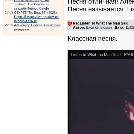
Песня отличная! Алек
Пол Маккартни сделал
трибьют The Beatles на
Песня называется: Li
свадьбе Тейлор Свифт
17.02
СЕКРЕТ "Big Beat 83" (2026).
Первый мерсибит-альбом на
русском языке
Re: Listen To What The Man Said
22.09
Александр Беляев. Последнее
Автор:
Вася битломан
Дата:
11.0
интервью
Классная песня.
Listen to What the Man Said - 