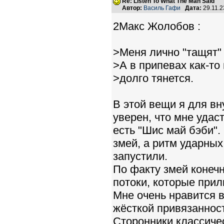
Re: Listen To What The Man Said
Автор:
Василь Гафи
Дата:
29.11.
2Макс Жолобов :
>Меня лично "тащят" 
>А в припевах как-то
>долго тянется.
В этой вещи я для вн
уверен, что мне уда
есть "Шис май бэби".
змей, а ритм ударных
запустили.
По факту змей конечн
потоки, которые при
Мне очень нравится 
жёсткой привязанност
Сторонники классичес