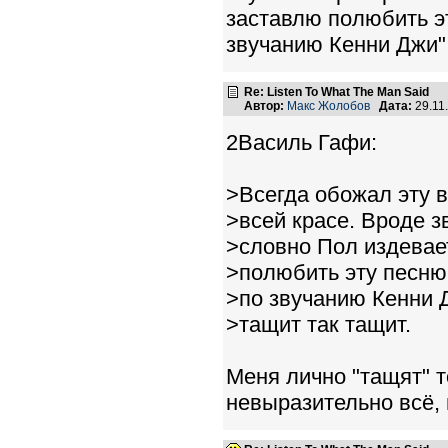
заставлю полюбить э
звучанию Кенни Джи",
Re: Listen To What The Man Said
Автор:
Макс Жолобов
Дата:
29.11
2Василь Гафи:
>Всегда обожал эту 
>всей красе. Вроде з
>словно Пол издевает
>полюбить эту песню
>по звучанию Кенни 
>тащит так тащит.
Меня лично "тащят" т
невыразительно всё, 