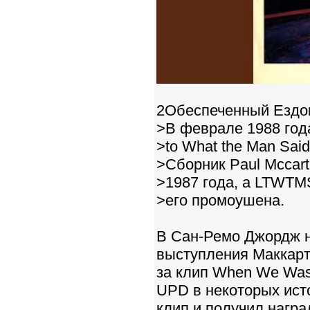
2Обеспеченный Ездо
>В феврале 1988 года
>to What the Man Sai
>Сборник Paul Mccart
>1987 года, а LTWTM
>его промоушена.
В Сан-Ремо Джордж н
выступления Маккартн
за клип When We Was
UPD в некоторых ист
клип и получил награ