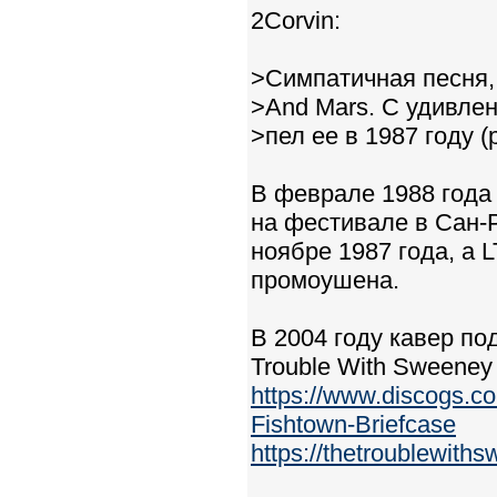
2Corvin:
>Симпатичная песня,
>And Mars. С удивле
>пел ее в 1987 году 
В феврале 1988 года 
на фестивале в Сан-Р
ноябре 1987 года, а
промоушена.
В 2004 году кавер по
Trouble With Sweeney
https://www.discogs.c
Fishtown-Briefcase
https://thetroublewit