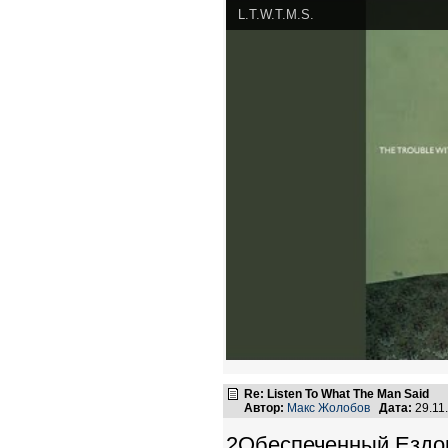
L.T.W.T.M.S.
Re: Listen To What The Man Said
Автор:
Макс Жолобов
Дата:
29.11
2Обеспеченный Ездо