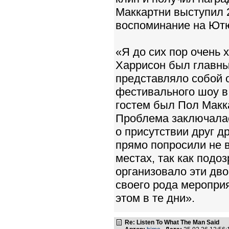
Маккартни выступил 2
воспоминание на Ют
«Я до сих пор очень
Харрисон был главны
представляло собой 
фестивального шоу в 
гостем был Пол Макка
Проблема заключалас
о присутствии друг др
прямо попросили не в
местах, так как подоз
организовало эти дво
своего рода меропри
этом в те дни».
Re: Listen To What The Man Said