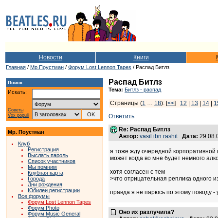
Новости
Книги
Главная
/
Мр.Поустман
/
Форум Lost Lennon Tapes
/ Распад Битлз
Распад Битлз
Поиск
Тема:
Битлз - распад
Искать:
Страницы (
1
…
18
): [
<<
]
12
|
13
|
14
|
1
Советы
Vox populi
Ответить
Re: Распад Битлз
Мр. Поустман
Автор:
vasil ibn rashit
Дата:
29.08.
Клуб
Регистрация
я тоже жду очередной корпоративной п
Выслать пароль
может когда во мне будет немного алко
Список участников
Мы помним
хотя согласен с тем
Клубная карта
>что отрицательная реплика одного и
Города
Дни рождения
Юбилеи регистрации
правда я не парюсь по этому поводу -
Все форумы
Форум Lost Lennon Tapes
Форум Photo
Оно их разлучила?
Форум Music General