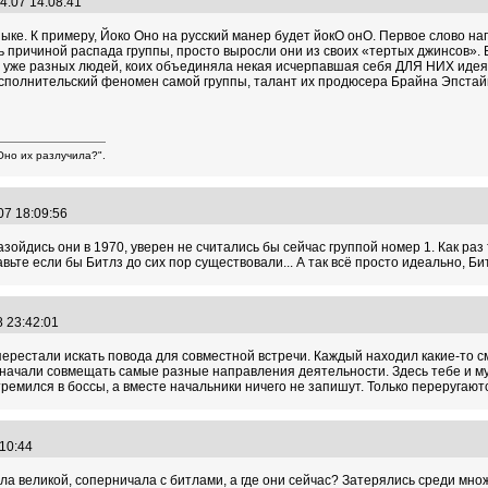
4.07 14:08:41
ке. К примеру, Йоко Оно на русский манер будет йокО онО. Первое слово на
ь причиной распада группы, просто выросли они из своих «тертых джинсов».
, уже разных людей, коих объединяла некая исчерпавшая себя ДЛЯ НИХ идея
и исполнительский феномен самой группы, талант их продюсера Брайна Эпст
но их разлучила?".
07 18:09:56
зойдись они в 1970, уверен не считались бы сейчас группой номер 1. Как раз 
авьте если бы Битлз до сих пор существовали... А так всё просто идеально, Б
8 23:42:01
перестали искать повода для совместной встречи. Каждый находил какие-то 
и начали совмещать самые разные направления деятельности. Здесь тебе и м
ремился в боссы, а вместе начальники ничего не запишут. Только переругают
:10:44
ла великой, соперничала с битлами, а где они сейчас? Затерялись среди множ