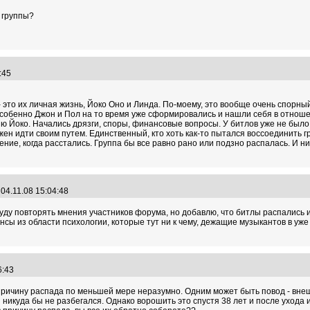
 группы?
9:45
- это их личная жизнь, Йоко Оно и Линда. По-моему, это вообще очень спорн
особенно Джон и Пол на то время уже сформировались и нашли себя в отноше
дию Йоко. Начались дрязги, споры, финансовые вопросы. У битлов уже не было
ен идти своим путем. Единственный, кто хоть как-то пытался воссоединить гр
ие, когда расстались. Группа бы все равно рано или подзно распалась. И ни
04.11.08 15:04:48
е буду повторять мнения участников форума, но добавлю, что битлы распалис
ансы из области психологии, которые тут ни к чему, дежащие музыкантов в уж
16:43
ричину распада по меньшей мере неразумно. Одним может быть повод - внешн
никуда бы не разбегался. Однако ворошить это спустя 38 лет и после ухода 