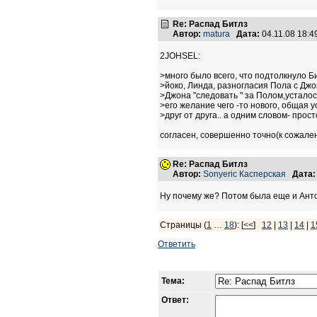
Re: Распад Битлз
Автор:
matura
Дата:
04.11.08 18:
2JOHSEL:
>много было всего, что подтолкнуло Би
>йоко, Линда, разногласия Пола с Дж
>Джона "следовать " за Полом,устало
>его желание чего -то нового, общая 
>друг от друга.. а одним словом- прос
согласен, совершенно точно(к сожален
Re: Распад Битлз
Автор:
Sonyeric Касперская
Дата:
Ну почему же? Потом была еще и Антоло
Страницы (
1
…
18
): [
<<
]
12
|
13
|
14
|
1
Ответить
Тема:
Ответ: