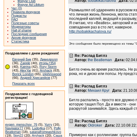
Автор:
sobakikachalova
Дата:
02.0
Форум Club
Форум Ad Libitum
Чат (0)
Размышлял об ударениях в русском язы
Правила форумов
что личная жизнь Леннона, могла стат
Подкасты
последней каплей, ведущей к разрыву
FAQ
Я считаю, что «Beatles», авторский 
Полезные советы
Модераторы
совпадения раз в сто лет, наверное.
Hall of shame
http://sobakikachalova.ru/
Последние сообщения
Архив форумов
Статистика
Это сообщение было перемещено из темы "О
Поздравляем с днем рождения!
Re: Распад Битлз
Евгений Бик
(35),
Димедролл
Автор:
the Beatleman
Дата:
02.04.
(36),
Zapple
(40),
Игорь7354
(40),
Katrina
(42),
Rory Storm
Битлз очень во время распались. Не ра
(43),
AlexYar
(61),
Arshack
(63),
рока, но и диско или попсы. Ну предст
Borick London
(65),
stjohnswood
(66),
Андрей Хрисанфов
(77)
Показать всех
Re: Распад Битлз
Автор:
Михаил Круг
Дата:
21.10.0
Поздравляем с годовщиной
регистрации!
Битлз распались - просто все дружно 
которую тащил Пол. Да и вместе - он
раскрутой занимайся. Здесь каждый ст
Re: Распад Битлз
evgen_menschov_76
(5),
Yurry
(16),
Автор:
Oldroker
Дата:
22.10.08 22
Navigator77
(16),
Ludo4ka
(17),
Polly
Beatloman
(18),
satanafrompashkovo
Примерно как с роллингами: группа бы
(19),
Sion22
(20),
Arshack
(20),
Саша