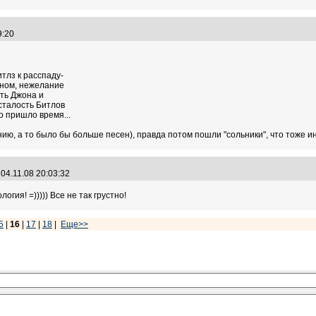
49:20
тлз к расспаду-
оном, нежелание
сть Джона и
усталость Битлов
то пришло время...
ию, а то было бы больше песен), правда потом пошли "сольники", что тоже ин
04.11.08 20:03:32
гия! =))))) Все не так грустно!
5
|
16
|
17
|
18
|
Еще>>