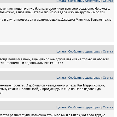
Цитата
Сообщить модераторам
Ссылка
|
|
поминает нецензурную брань, второе лицо третьего рода: оно. Не думаю,
 Возможно, явное вмешательство Йоко в дела и жизнь группы было той
.
айна и саунд-продюсера и аранжировщика Джорджа Мартина. Бывают такие
Цитата
Сообщить модераторам
Ссылка
|
|
тогда появился панк, ещё чуть позже другие веяния не только из области
итлз - феномен, и родоночальники ВСЕГО!!!
Цитата
Сообщить модераторам
Ссылка
|
|
смежные проекты. И добивался невиданного успеха. Как Мэрри Хопкин,
узыку сочиняй, записывай, и продюсируй и еще на Эппл издавай,да
ся.
Цитата
Сообщить модераторам
Ссылка
|
|
ества разных групп, возможно это было бы и с Битлз, хотя это трудно