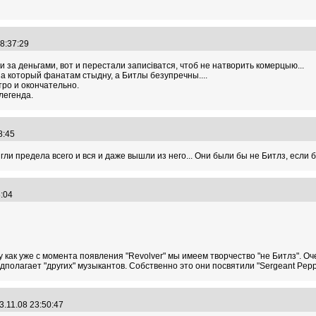
18:37:29
ни за деньгами, вот и перестали записіватся, чтоб не натворить комерцыю...
за который фанатам стыдну, а Битлы безупречны....
тро и окончательно.
легенда.
58:45
ли предела всего и вся и даже вышли из него... Они были бы не Битлз, если 
18:04
му как уже с момента появления "Revolver" мы имеем творчество "не Битлз". 
едполагает "других" музыкантов. Собственно это они посвятили "Sergeant Pepp
3.11.08 23:50:47