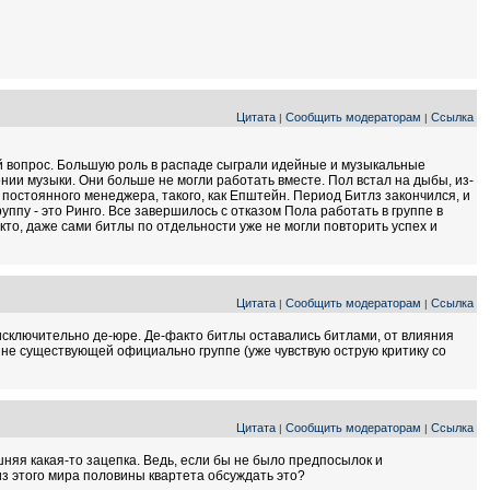
Цитата
Сообщить модераторам
Ссылка
|
|
ый вопрос. Большую роль в распаде сыграли идейные и музыкальные
нии музыки. Они больше не могли работать вместе. Пол встал на дыбы, из-
 постоянного менеджера, такого, как Епштейн. Период Битлз закончился, и
уппу - это Ринго. Все завершилось с отказом Пола работать в группе в
кто, даже сами битлы по отдельности уже не могли повторить успех и
Цитата
Сообщить модераторам
Ссылка
|
|
ь исключительно де-юре. Де-факто битлы оставались битлами, от влияния
е не существующей официально группе (уже чувствую острую критику со
Цитата
Сообщить модераторам
Ссылка
|
|
яя какая-то зацепка. Ведь, если бы не было предпосылок и
из этого мира половины квартета обсуждать это?