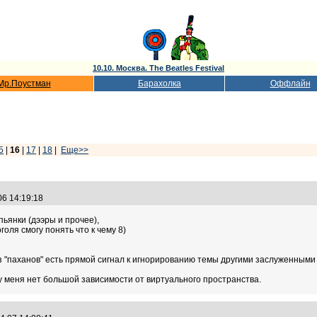
10.10. Москва. The Beatles Festival
Мр.Поустман
Барахолка
Оффлайн
5
|
16
|
17
|
18
|
Еще>>
06 14:19:18
ьянки (дээры и прочее),
голя смогу понять что к чему 8)
з "паханов" есть прямой сигнал к игнорированию темы другими заслуженными
 у меня нет большой зависимости от виртуального пространства.