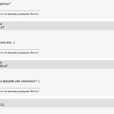
группы?
то по вашему разрушил Битлз".
лз
50:47
ли все. ;)
то по вашему разрушил Битлз".
лз
3:50:47
на форуме уже написано? :)
то по вашему разрушил Битлз".
3:22