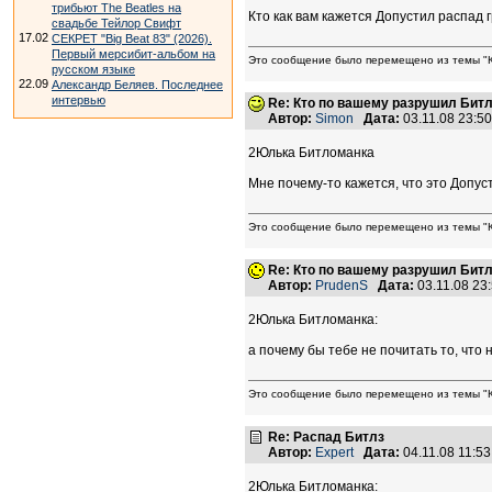
трибьют The Beatles на
Кто как вам кажется Допустил распад 
свадьбе Тейлор Свифт
17.02
СЕКРЕТ "Big Beat 83" (2026).
Первый мерсибит-альбом на
Это сообщение было перемещено из темы "К
русском языке
22.09
Александр Беляев. Последнее
интервью
Re: Кто по вашему разрушил Бит
Автор:
Simon
Дата:
03.11.08 23:
2Юлька Битломанка
Мне почему-то кажется, что это Допусти
Это сообщение было перемещено из темы "К
Re: Кто по вашему разрушил Бит
Автор:
PrudenS
Дата:
03.11.08 2
2Юлька Битломанка:
а почему бы тебе не почитать то, что 
Это сообщение было перемещено из темы "К
Re: Распад Битлз
Автор:
Expert
Дата:
04.11.08 11:5
2Юлька Битломанка: