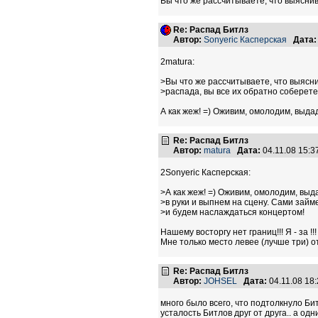
Вы что же рассчитываете, что выяснив
Re: Распад Битлз
Автор:
Sonyeric Касперская
Дата:
2matura:
>Вы что же рассчитываете, что выясн
>распада, вы все их обратно соберет
А как жеж! =) Оживим, омолодим, выда
Re: Распад Битлз
Автор:
matura
Дата:
04.11.08 15:
2Sonyeric Касперская:
>А как жеж! =) Оживим, омолодим, вы
>в руки и выпнем на сцену. Сами зай
>и будем наслаждаться концертом!
Нашему восторгу нет границ!!! Я - за !!!
Мне только место левее (лучше три) о
Re: Распад Битлз
Автор:
JOHSEL
Дата:
04.11.08 18
много было всего, что подтолкнуло Би
усталость Битлов друг от друга.. а од