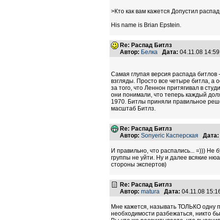
>Кто как вам кажется Допустил распад
His name is Brian Epstein.
Re: Распад Битлз
Автор:
Белка
Дата:
04.11.08 14:5
Самая глупая версия распада битлов 
взгляды. Просто все четыре битла, а 
за того, что Леннон притягивал в сту
они понимали, что теперь каждый долж
1970. Битлы приняли правильное решен
масштаб Битлз.
Re: Распад Битлз
Автор:
Sonyeric Касперская
Дата:
И правильно, что распались... =))) Н
группы не уйти. Ну и далее всякие ню
стороны экспертов)
Re: Распад Битлз
Автор:
matura
Дата:
04.11.08 15:
Мне кажется, называть ТОЛЬКО одну п
необходимости разбежаться, никто бы 