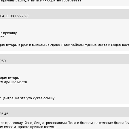
 причину распада, вы все их обратно соберете??
04.11.08 15:22:23
ив причину
е??
дим гитары в руки и выпнем на сцену. Сами займем лучшие места и будем на
37:59
дадим гитары
мем лучшие места
т центра, на эта ухо хужее слышу
:26:45
тлз к расспаду- йоко, Линда, разногласия Пола с Джоном, нежелание Джона "с
ним словом- просто пришло время...