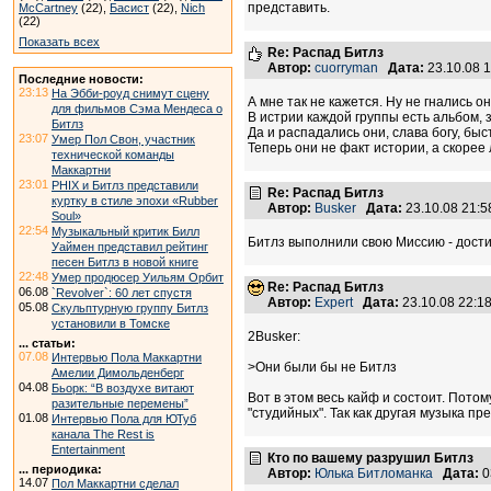
представить.
McCartney
(22),
Басист
(22),
Nich
(22)
Показать всех
Re: Распад Битлз
Автор:
cuorryman
Дата:
23.10.08 
Последние новости:
23:13
На Эбби-роуд снимут сцену
А мне так не кажется. Ну не гнались о
для фильмов Сэма Мендеса о
В истрии каждой группы есть альбом, 
Битлз
Да и распадались они, слава богу, быс
23:07
Умер Пол Свон, участник
Теперь они не факт истории, а скорее 
технической команды
Маккартни
23:01
PHIX и Битлз представили
Re: Распад Битлз
куртку в стиле эпохи «Rubber
Автор:
Busker
Дата:
23.10.08 21:
Soul»
22:54
Музыкальный критик Билл
Битлз выполнили свою Миссию - достиг
Уаймен представил рейтинг
песен Битлз в новой книге
22:48
Умер продюсер Уильям Орбит
Re: Распад Битлз
06.08
`Revolver`: 60 лет спустя
Автор:
Expert
Дата:
23.10.08 22:
05.08
Скульптурную группу Битлз
установили в Томске
2Busker:
... статьи:
07.08
Интервью Пола Маккартни
>Они были бы не Битлз
Амелии Димольденберг
04.08
Бьорк: “В воздухе витают
Вот в этом весь кайф и состоит. Пото
разительные перемены”
"студийных". Так как другая музыка пр
01.08
Интервью Пола для ЮТуб
канала The Rest is
Entertainment
Кто по вашему разрушил Битлз
... периодика:
Автор:
Юлька Битломанка
Дата:
0
14.07
Пол Маккартни сделал