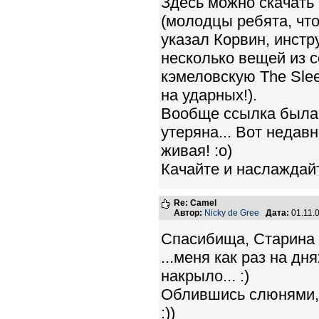
Здесь можно скачать
(молодцы ребята, что 
указал Корвин, инстр
несколько вещей из 
кэмеловскую The Sle
на ударных!).
Вообще ссылка была 
утеряна... Вот недав
живая! :о)
Качайте и наслаждай
Re: Camel
Автор:
Nicky de Gree
Дата:
01.11.
Спасибища, Старина 
...меня как раз на д
накрыло... :)
Облившись слюнями,
:))