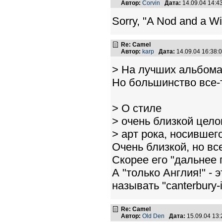
Автор:
Corvin
Дата:
14.09.04 14:
Sorry, "A Nod and a W
Re: Camel
Автор:
karp
Дата:
14.09.04 16:38
> На лучших альбома
Но большинство все-
> O стиле
> очень близкой цело
> арт рока, носившего
Очень близкой, но все
Скорее его "дальнее 
А "только Англия!" - 
называть "canterbury-in
Re: Camel
Автор:
Old Den
Дата:
15.09.04 13