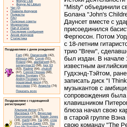
Форум Club
Форум Ad Libitum
"Misty" объединили 
Чат (0)
Правила форумов
Болана "John's Child
Подкасты
FAQ
Даунсет вместе с уд
Полезные советы
Модераторы
присоединился басист
Hall of shame
Последние сообщения
Фергюсон. Потом Уор
Архив форумов
Статистика
с 18-летним гитарис
Поздравляем с днем рождения!
трио "Brew", сделавш
Fam
(35),
Dianaroselle
(42),
был издан. В начале 
ethnoza
(45),
Corvin
(51),
Roland
(56),
alanfairwell
(57),
известным английски
sergeymax10
(58),
Igor 63
(63),
Radmir
(64),
zhukoff
Гудхэнд-Тэйтом, ран
(67),
Сергей Пронин
(68),
Andrei Tsvetaev
(71),
AndreyTsvetaev
(71),
записать диск "I Think
пошаговый дрозд
(72),
россомах
(72),
Anapcha
(74)
музыкантов с амбици
Показать всех
сопровождения была 
Поздравляем с годовщиной
клавишником Питером
регистрации!
блюза начал свою кар
Хлынцов Антон
(17),
Macisback
(17),
Вячеслав
в старой группе Вэна
Протопопов
(19),
Nataly Jones
(19),
marbl
(20),
Tia
(20),
crow
свою команду "The Pe
(21),
George Eager
(22),
You
Saw Me Standing There
(22),