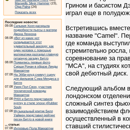
Maxwells Silver Hammer
(23),
Грином и басистом 
Olga Palna
(24)
играл еще в полудюж
Показать всех
Последние новости:
09.08
Сильвия Холл раскрыла
Встретившись вместе 
подробности пьесы о матери
название "Camel". Пе
Джона Леннона
08.08
«Вот из каких нот
где команда выступил
складывается этот
удивительный аккорд»: как
стремительно росла,
один человек с помощью
математики разгадал главную
соревнование за прав
гитарную загадку Битлз
08.08
Появились первые фото
"MCA", на студиях ко
Сирши Ронан в образе Линды
Маккартни
свой дебютный диск.
07.08
На Эбби-роуд снимут сцену
для фильмов Сэма Мендеса о
Битлз
07.08
Следующий альбом вы
Умер Пол Свон, участник
технической команды
лондонском отделени
Маккартни
07.08
PHIX и Битлз представили
сложный синтез фьюж
куртку в стиле эпохи «Rubber
Soul»
взаимодействием фле
07.08
Музыкальный критик Билл
Уаймен представил рейтинг
осуществленный в ком
песен Битлз в новой книге
ставший стилистичес
... статьи:
07.08
Интервью Пола Маккартни