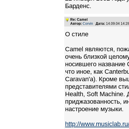
Барденс.
Re: Camel
Автор:
Corvin
Дата:
14.09.04 14:
О стиле
Camel являются, пожа
очень близкой целому
носившего название Ca
что иное, как Canterb
Caravan'а). Кроме в
представителями стиля
Health, Soft Machine.
приджазованность, ин
настроение музыки.
http://www.musiclab.ru