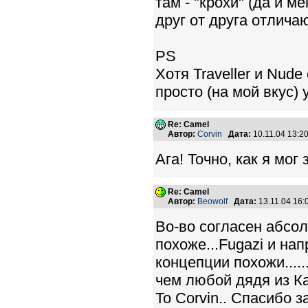
там - "крохи" (да и м
друг от друга отлича
PS
Хотя Traveller и Nud
просто (на мой вкус)
Re: Camel
Автор:
Corvin
Дата:
10.11.04 13:
Ага! Точно, как я мог
Re: Camel
Автор:
Beowolf
Дата:
13.11.04 16
Во-во согласен абсол
похоже...Fugazi и нап
концепции похожи....
чем любой дядя из Ка
To Corvin.. Спасибо 