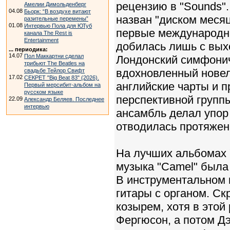
рецензию в "Sounds". 
Амелии Димольденберг
04.08
Бьорк: “В воздухе витают
назван "диском месяц
разительные перемены”
01.08
Интервью Пола для ЮТуб
первые международны
канала The Rest is
Entertainment
добилась лишь с вых
... периодика:
14.07
Пол Маккартни сделал
Лондонский симфонич
трибьют The Beatles на
вдохновленный новелл
свадьбе Тейлор Свифт
17.02
СЕКРЕТ "Big Beat 83" (2026).
английские чарты и п
Первый мерсибит-альбом на
русском языке
перспективной группы
22.09
Александр Беляев. Последнее
интервью
ансамбль делал упор 
отводилась протяже
На лучших альбомах 
музыка "Camel" была
В инструментальном 
гитары с органом. Ск
козырем, хотя в этой
Фергюсон, а потом Дэ