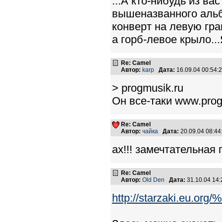
...А кто-нибудь из в
вышеназванного альб
конверт на левую гра
а горб-левое крыло..
Re: Camel
Автор:
karp
Дата:
16.09.04 00:54
> progmusik.ru
Он все-таки www.prog
Re: Camel
Автор:
чайка
Дата:
20.09.04 08:4
ах!!! замечтательная г
Re: Camel
Автор:
Old Den
Дата:
31.10.04 14
http://starzaki.eu.org