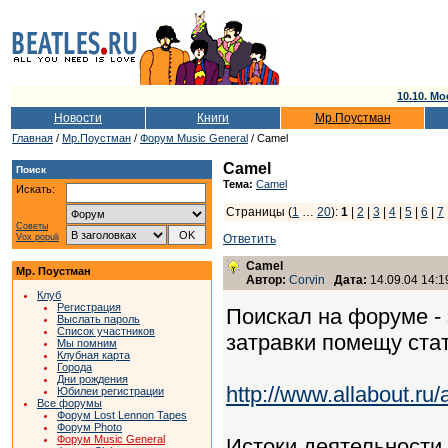
10.10. Мо
Новости
Книги
Мр.Поустман
Главная
/
Мр.Поустман
/
Форум Music General
/ Camel
Camel
Поиск
Тема:
Camel
Искать:
Страницы (
1
…
20
):
1
|
2
|
3
|
4
|
5
|
6
|
7
Советы
Vox populi
Ответить
Camel
Мр. Поустман
Автор:
Corvin
Дата:
14.09.04 14:1
Клуб
Регистрация
Поискал на форуме - 
Выслать пароль
Список участников
затравки помещу стать
Мы помним
Клубная карта
Города
Дни рождения
http://www.allabout.ru
Юбилеи регистрации
Все форумы
Форум Lost Lennon Tapes
Форум Photo
Форум Music General
Истоки деятельности 