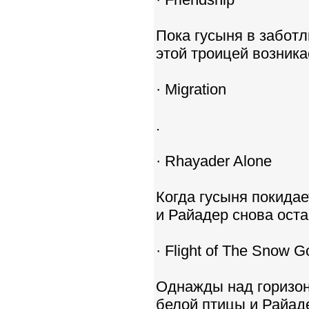
Пока гусыня в забот
этой троицей возника
· Migration
.
· Rhayader Alone
Когда гусыня покида
и Райадер снова ост
· Flight of The Snow 
Однажды над горизон
белой птицы и Райаде