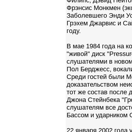
Филипс, Дэвид Пейтон 
Фрэнсис Монкмен (экс
Заболевшего Энди Уо
Грэхем Джарвис и Са
году.
В мае 1984 года на 
"живой" диск "Pressur
слушателями в новом 
Пол Берджесс, вокал
Среди гостей были М
доказательством неи
тот же состав после
Джона Стейнбека "Гро
слушателям все дост
Бассом и ударником 
22 января 2002 года 