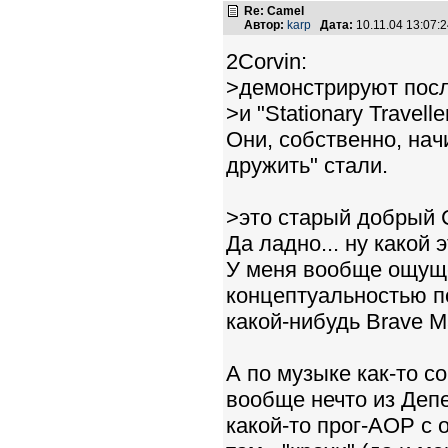
Re: Camel
Автор:
karp
Дата:
10.11.04 13:07
2Corvin:
>демонстрируют после
>и "Stationary Traveller
Они, собственно, начи
дружить" стали.
>это старый добрый 
Да ладно... ну какой 
У меня вообще ощуще
концептуальностью по
какой-нибудь Brave 
А по музыке как-то с
вообще нечто из Деп
какой-то прог-АОР с 