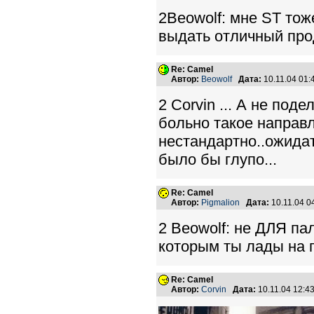
2Beowolf: мне ST тож
выдать отличный про
Re: Camel
Автор:
Beowolf
Дата:
10.11.04 01
2 Corvin ... А не под
больно такое направл
нестандартно..ожида
было бы глупо...
Re: Camel
Автор:
Pigmalion
Дата:
10.11.04 
2 Beowolf: не ДЛЯ пал
которым ты лады на 
Re: Camel
Автор:
Corvin
Дата:
10.11.04 12: