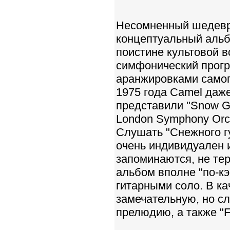
Несомненный шедевр 
концептуальный альб
поистине культовой 
симфонический прогр
аранжировками самого
1975 года Camel даже 
представили "Snow G
London Symphony Orch
Слушать "Снежного гу
очень индивидуален 
запоминаются, не тер
альбом вполне "по-к
гитарными соло. В к
замечательную, но сл
прелюдию, а также "F