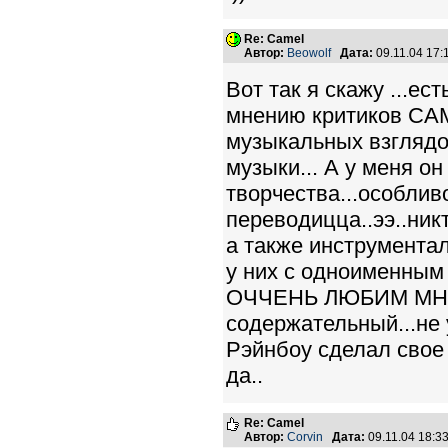
Re: Camel
Автор:
Beowolf
Дата:
09.11.04 17
Вот так я скажу ...ес
мнению критиков СА
музыкальных взглядо
музыки... А у меня 
творчества...особли
переводицца..ээ..ник
а также инструмент
у них с одноименным
ОЧЧЕНЬ ЛЮБИМ МНОЮ
содержательный...не 
Рэйнбоу сделал свое 
да..
Re: Camel
Автор:
Corvin
Дата:
09.11.04 18: