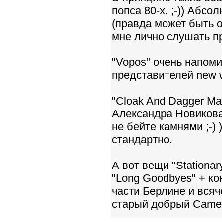
попса 80-х. ;-)) Абс
(правда может быть о
мне лично слушать пр
"Vopos" очень напоми
представителей new 
"Cloak And Dagger M
Александра Новикова
не бейте камнями ;-) 
стандартно.
А вот вещи "Stationary 
"Long Goodbyes" + ко
части Берлине и всяч
старый добрый Camel