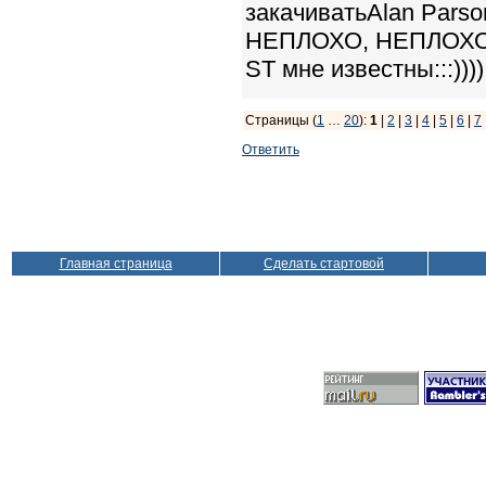
закачиватьAlan Parson
НЕПЛОХО, НЕПЛОХО...
ST мне известны:::))))
Страницы (
1
…
20
):
1
|
2
|
3
|
4
|
5
|
6
|
7
Ответить
Главная страница
Сделать стартовой