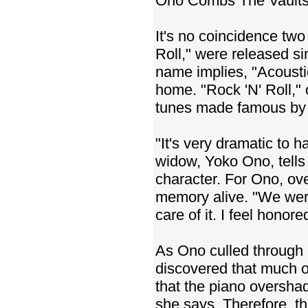
Ono Combs The Vault
It's no coincidence tw
Roll," were released si
name implies, "Acousti
home. "Rock 'N' Roll," 
tunes made famous by h
"It's very dramatic to h
widow, Yoko Ono, tells 
character. For Ono, ov
memory alive. "We were 
care of it. I feel honore
As Ono culled through 
discovered that much o
that the piano oversha
she says. Therefore, t