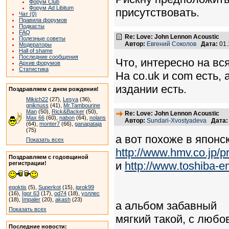
Форум Club
Форум Ad Libitum
присутствовать.
Чат (0)
Правила форумов
Подкасты
FAQ
Re: Love: John Lennon Acoustic
Полезные советы
Автор:
Евгений Соколов
Дата:
01.
Модераторы
Hall of shame
Последние сообщения
Что, интересно на вся
Архив форумов
Статистика
На co.uk и com есть, 
издании есть.
Поздравляем с днем рождения!
Mikich22
(27),
Lesya
(36),
gniknuss
(41),
Mr.Tambourine
Man
(50),
Rick&Backer
(50),
Re: Love: John Lennon Acoustic
Max 66
(60),
nabon
(64),
nolans
Автор:
Sundari-Xvostyadeva
Дата:
(64),
monter7
(66),
ganapataja
(75)
а вот похоже в японск
Показать всех
http://www.hmv.co.jp/
Поздравляем с годовщиной
и
http://www.toshiba-
регистрации!
egoktis
(5),
Superkot
(15),
igrok99
(16),
Igor 63
(17),
od74
(18),
уоллес
(18),
Impaler
(20),
akash
(23)
а альбом забавный
Показать всех
мягкий такой, с люб
Последние новости: