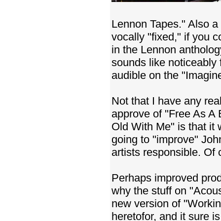
Lennon Tapes." Also a c
vocally "fixed," if yo
in the Lennon antholog
sounds like noticeably 
audible on the "Imagin
Not that I have any re
approve of "Free As A 
Old With Me" is that it
going to "improve" John
artists responsible. Of
Perhaps improved produ
why the stuff on "Acous
new version of "Workin
heretofor, and it sure 