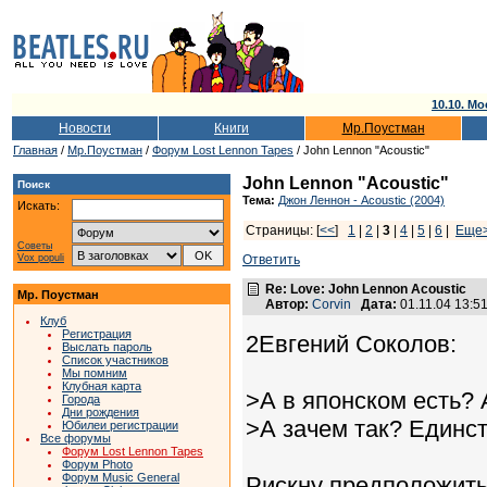
10.10. Мо
Новости
Книги
Мр.Поустман
Главная
/
Мр.Поустман
/
Форум Lost Lennon Tapes
/ John Lennon "Acoustic"
John Lennon "Acoustic"
Поиск
Тема:
Джон Леннон - Acoustic (2004)
Искать:
Страницы: [
<<
]
1
|
2
|
3
|
4
|
5
|
6
|
Еще
Советы
Vox populi
Ответить
Re: Love: John Lennon Acoustic
Мр. Поустман
Автор:
Corvin
Дата:
01.11.04 13:
Клуб
Регистрация
2Евгений Соколов:
Выслать пароль
Список участников
Мы помним
Клубная карта
>А в японском есть? 
Города
Дни рождения
>А зачем так? Единст
Юбилеи регистрации
Все форумы
Форум Lost Lennon Tapes
Форум Photo
Форум Music General
Рискну предположить,