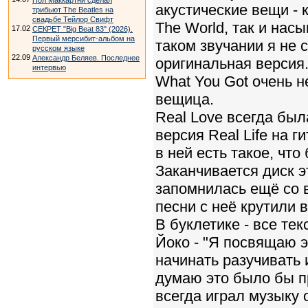
Пол Маккартни сделал
акустические вещи - 
трибьют The Beatles на
свадьбе Тейлор Свифт
The World, так и нас
17.02
СЕКРЕТ "Big Beat 83" (2026).
Первый мерсибит-альбом на
таком звучании я не
русском языке
22.09
Александр Беляев. Последнее
оригинальная версия.
интервью
What You Got очень н
вещица.
Real Love всегда бы
версия Real Life на г
в ней есть такое, что
Заканчивается диск 
запомнилась ещё со 
песни с неё крутили 
В буклетике - все те
Йоко - "Я посвящаю э
начинать разучивать 
думаю это было бы пр
всегда играл музыку 