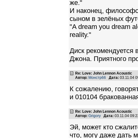
же."
И наконец, философс
сыном в зелёных фут
"A dream you dream alo
reality."
Диск рекомендуется 
Джона. Приятного пр
Re: Love: John Lennon Acoustic
Автор:
Монстр66
Дата:
03.11.04 
К сожалению, говорят
и 010104 бракованная
Re: Love: John Lennon Acoustic
Автор:
Grigory
Дата:
03.11.04 09:
Эй, может кто сжалит
что, могу даже дать 