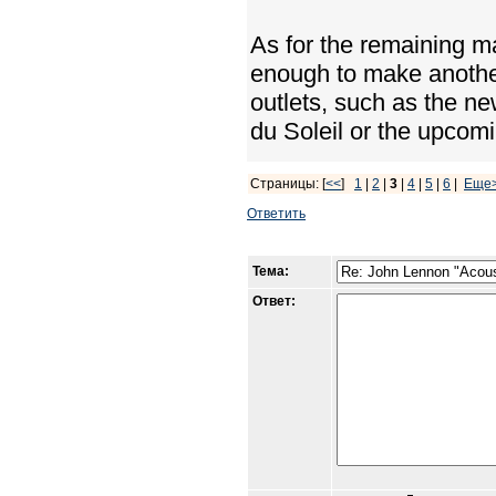
As for the remaining ma
enough to make another
outlets, such as the 
du Soleil or the upcom
Страницы: [
<<
]
1
|
2
|
3
|
4
|
5
|
6
|
Еще
Ответить
Тема:
Ответ: