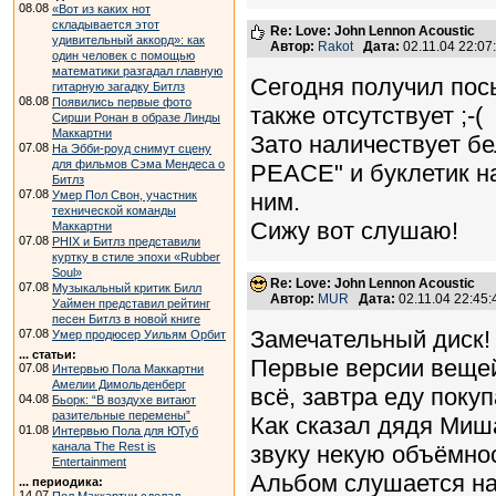
08.08
«Вот из каких нот
складывается этот
Re: Love: John Lennon Acoustic
удивительный аккорд»: как
Автор:
Rakot
Дата:
02.11.04 22:0
один человек с помощью
математики разгадал главную
Сегодня получил посы
гитарную загадку Битлз
08.08
Появились первые фото
также отсутствует ;-(
Сирши Ронан в образе Линды
Маккартни
Зато наличествует б
07.08
На Эбби-роуд снимут сцену
для фильмов Сэма Мендеса о
PEACE" и буклетик н
Битлз
07.08
Умер Пол Свон, участник
ним.
технической команды
Сижу вот слушаю!
Маккартни
07.08
PHIX и Битлз представили
куртку в стиле эпохи «Rubber
Soul»
Re: Love: John Lennon Acoustic
07.08
Музыкальный критик Билл
Автор:
MUR
Дата:
02.11.04 22:45
Уаймен представил рейтинг
песен Битлз в новой книге
Замечательный диск!
07.08
Умер продюсер Уильям Орбит
... статьи:
Первые версии вещей
07.08
Интервью Пола Маккартни
Амелии Димольденберг
всё, завтра еду покупа
04.08
Бьорк: “В воздухе витают
разительные перемены”
Как сказал дядя Миша
01.08
Интервью Пола для ЮТуб
канала The Rest is
звуку некую объёмност
Entertainment
Альбом слушается на
... периодика:
14.07