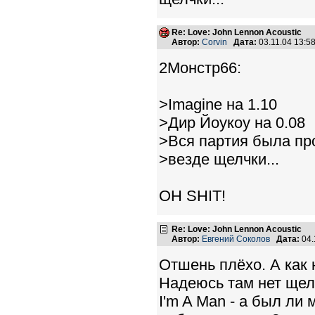
Re: Love: John Lennon Acoustic
Автор:
Corvin
Дата:
03.11.04 13:
2Монстр66:
>Imagine на 1.10
>Дир Йоукоу на 0.08
>Вся партия была пр
>везде щелчки...
OH SHIT!
Re: Love: John Lennon Acoustic
Автор:
Евгений Соколов
Дата:
04.
Отшень плёхо. А как 
Надеюсь там нет щел
I'm A Man - а был ли